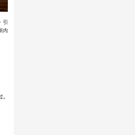
》引
新内
过，