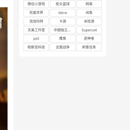
微信小游戏
街头篮球
网易
完美世界
Valve
闲鱼
泡泡玛特
卡游
米哈游
天美工作室
中国独立游戏联盟
Supercell
ps5
鹰角
逆神者
帕斯亚科技
全面战争
刺客信条