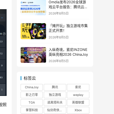
Omdia发布2026全球游
戏云平台报告：腾讯云连
续两年入选“领导者”象限
2026年8月5日
「摊开玩」独立游戏市集
正式开票！
2026年8月5日
入纵奇境，索尼INZONE
英纵亮相2026 ChinaJoy
2026年8月5日
标签云
ChinaJoy
腾讯
索尼
影之刃零
独立游戏
weplay
TGA
逃离塔科夫
英雄联盟
按照
掌慧科技
仙剑奇侠传四
Xbox