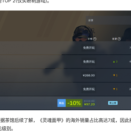
OP 2(仅买断制游戏)。
。据茶馆后续了解，《灵魂面甲》的海外销量占比高达7成，因此
元级别。