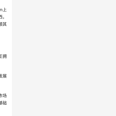
m上
西，
顺其
正拥
发展
市场
基础