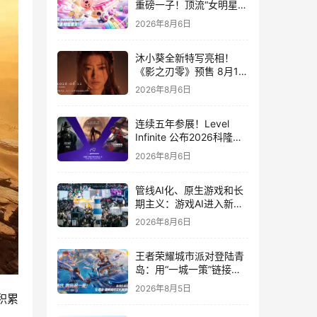
重磅一子！顶流“女明星”
ZANMANG LOOPY 正版
2026年8月6日
3D消除手游《消消奇遇》
惊喜曝光
沐小葵全新特写亮相！
《影之刃零》预售 8月12
日开启
2026年8月6日
连续五年参展！Level
Infinite 公布2026科隆游
戏展产品阵容
2026年8月6日
管线AI化、原生游戏和长
期主义：游戏AI进入新共
识时代
2026年8月6日
王者荣耀城市派对登陆青
岛：用“一城一策”链接海
洋场景，以双向奔赴带动
2026年8月5日
夏日文旅
积累