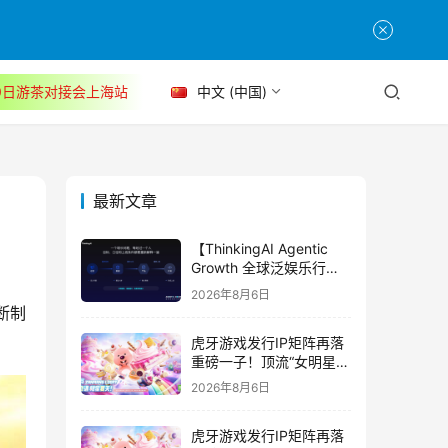
30日游茶对接会上海站
中文 (中国)
最新文章
【ThinkingAI Agentic
Growth 全球泛娱乐行业
峰会】Agent 时代，人到
2026年8月6日
底负责什么
断制
虎牙游戏发行IP矩阵再落
重磅一子！顶流“女明星”
ZANMANG LOOPY 正版
2026年8月6日
3D消除手游《消消奇遇》
惊喜曝光
虎牙游戏发行IP矩阵再落