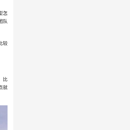
型怎
团队
比较
，比
点就