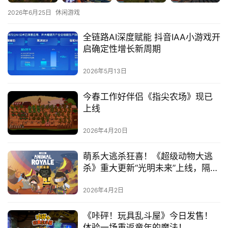
2026年6月25日
休闲游戏
全链路AI深度赋能 抖音IAA小游戏开
启确定性增长新周期
2026年5月13日
今春工作好伴侣《指尖农场》现已
上线
首
2026年4月20日
页
萌系大逃杀狂喜！《超级动物大逃
游
杀》重大更新“光明未来”上线，隔墙
茶
杀神器来袭
原
2026年4月2日
创
《咔砰！玩具乱斗屋》今日发售！
体验一场重返童年的魔法！