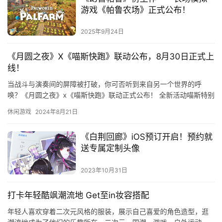
戏
游戏《帕鲁农场》正式公布！
2
2025年9月24日
0
2
《月圆之夜》X《喵斯快跑》联动公布，8月30日正式上
5
线！
第
当战斗与演奏间的屏障被打破，你可否听到来自另一个世界的呼
十
唤？《月圆之夜》x《喵斯快跑》联动正式公布！ 全新活动喵斯特别
三
演出即将上线，解锁全新联动小小镜灵、角色专属表情、气泡框！
休闲游戏
2024年8月21日
届
参…
金
《白荆回廊》iOS预订开启！预约就
茶
送专属定制头像
奖
2023年10月31日
打卡年轻酷飒潮流地 Get至in妆容搭配
7
年轻人喜欢穿着二次元风格的服装，展示自己喜爱的角色造型，逛
月