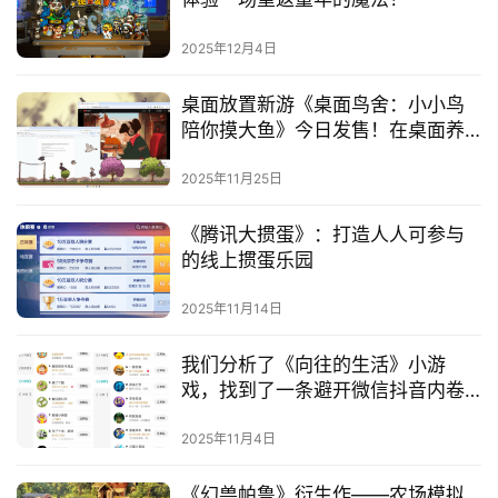
游
戏
2025年12月4日
业
界
桌面放置新游《桌面鸟舍：小小鸟
陪你摸大鱼》今日发售！在桌面养
手
一群可爱鸟儿！
机
2025年11月25日
游
戏
《腾讯大掼蛋》：打造人人可参与
的线上掼蛋乐园
单
机
2025年11月14日
游
戏
我们分析了《向往的生活》小游
戏，找到了一条避开微信抖音内卷
的新路径
休
2025年11月4日
闲
游
《幻兽帕鲁》衍生作——农场模拟