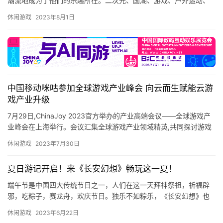
潮流地成为了他们的乐趣所在。二次元、国潮、游戏、户外运动、
3
电影、音乐剧……是当代年轻人的娱乐风尚。“次元壁”的突破，让时
休闲游戏
2023年8月1日
尚…
0
日
游
茶
中国移动咪咕参加全球游戏产业峰会 向云而生赋能云游
对
戏产业升级
7月29日,ChinaJoy 2023官方举办的产业高端会议——全球游戏产
接
业峰会在上海举行。会议汇集全球游戏产业领域精英,共同探讨游戏
会
产业的新前沿、新模式。中国移动咪咕公司生态创新…
休闲游戏
2023年7月30日
上
夏日游记开启！来《长安幻想》畅玩这一夏！
海
端午节是中国四大传统节日之一，人们在这一天拜神祭祖，祈福辟
站
邪，吃粽子，赛龙舟，欢庆节日。独乐不如粽乐，《长安幻想》也
为玩家们准备了一大波福利和活动，长安浴兰节-初夏游记正式开
休闲游戏
2023年6月22日
启，不…