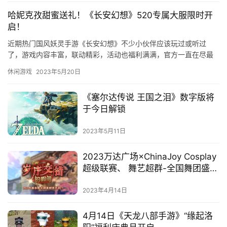
中
哈妮克孜甜蜜送礼！《长安幻想》520专属大服限时开
文
启！
(
中
近期热门国风妖灵手游《长安幻想》不少小伙伴应该玩过或听过
国
了，游戏内容丰富，联动精彩，活动也福利满满，官方一直在尽最
)
大的努力带给玩家们最好的体验！520情人节，《长安幻想》又来搞
休闲游戏
2023年5月20日
事情…
《塞尔达传说 王国之泪》数字版将
于今日解锁
2023年5月11日
2023万达广场×ChinaJoy Cosplay
超级联赛、 舞艺超群-全国舞团盛典
报名启动！
2023年4月14日
4月14日《天龙八部手游》“缘起洛