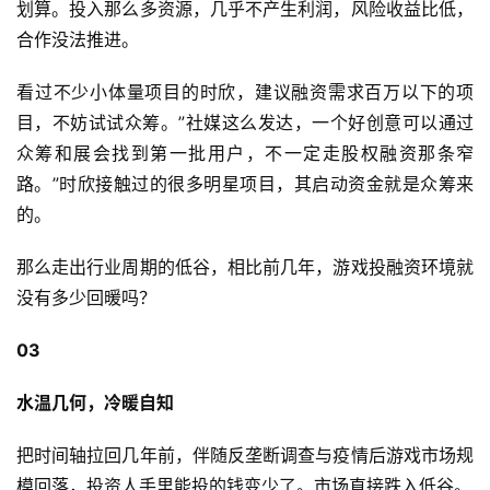
划算。投入那么多资源，几乎不产生利润，风险收益比低，
茶
合作没法推进。
奖
看过不少小体量项目的时欣，建议融资需求百万以下的项
目，不妨试试众筹。”社媒这么发达，一个好创意可以通过
7
众筹和展会找到第一批用户，不一定走股权融资那条窄
路。”时欣接触过的很多明星项目，其启动资金就是众筹来
月
的。
3
0
那么走出行业周期的低谷，相比前几年，游戏投融资环境就
没有多少回暖吗？
日
游
03
茶
水温几何，冷暖自知
对
把时间轴拉回几年前，伴随反垄断调查与疫情后游戏市场规
接
模回落，投资人手里能投的钱变少了。市场直接跌入低谷。