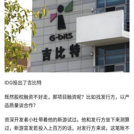
机
游
戏
休
闲
游
戏
2
0
IDG投出了吉比特
2
5
既然股权融资不好走，那项目融资呢？比如找发行方，以产
第
品质量谈合作？
十
三
资深开发者小杜带着他的新游试过。他和发行方坐下来测算
届
过，新游宣发若投入上百万的话，对发行方来说，这笔账不
金