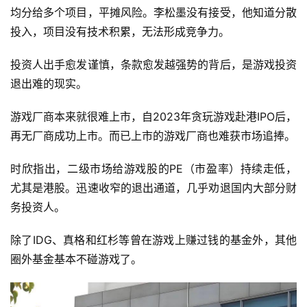
页
均分给多个项目，平摊风险。李松墨没有接受，他知道分散
投入，项目没有技术积累，无法形成竞争力。
游
茶
投资人出手愈发谨慎，条款愈发越强势的背后，是游戏投资
原
退出难的现实。
创
游戏厂商本来就很难上市，自2023年贪玩游戏赴港IPO后，
游
再无厂商成功上市。而已上市的游戏厂商也难获市场追捧。
戏
业
时欣指出，二级市场给游戏股的PE（市盈率）持续走低，
界
尤其是港股。迅速收窄的退出通道，几乎劝退国内大部分财
务投资人。
手
机
除了IDG、真格和红杉等曾在游戏上赚过钱的基金外，其他
游
圈外基金基本不碰游戏了。
戏
单