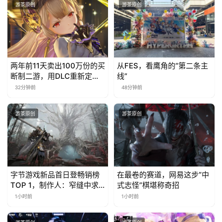
游茶原创
游茶原创
两年前11天卖出100万份的买
从FES，看鹰角的“第二条主
断制二游，用DLC重新定义
线”
行业标杆
32分钟前
48分钟前
游茶原创
游茶原创
字节游戏新品首日登畅销榜
在最卷的赛道，网易这步”中
TOP 1，制作人：窄缝中求
式志怪”棋堪称奇招
生，要想能不能做到最好
1小时前
1小时前