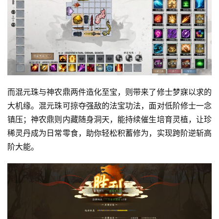
机
游
戏
单
机
游
而混元珠与神农鼎两件造化至宝，则带来了修士梦寐以求的
戏
大机缘。混元珠可掠夺强敌的法宝功法，面对低阶修士一念
镇压；神农鼎则内藏随身洞天，能持续催生培育灵植，让珍
休
稀灵丹成为日常零食，助你轻松积蓄修为，实现跨阶逆斩高
闲
阶大能。
游
戏
2
0
2