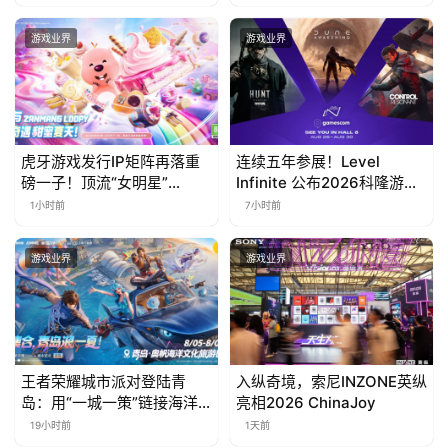
责什么
消除手游《消消奇遇》惊喜
曝光
游戏业界
游戏业界
虎牙游戏发行IP矩阵再落重
连续五年参展！Level
磅一子！顶流“女明星”
Infinite 公布2026科隆游戏
ZANMANG LOOPY 正版3D
展产品阵容
1小时前
7小时前
消除手游《消消奇遇》惊喜
曝光
游戏业界
游戏业界
王者荣耀城市派对登陆青
入纵奇境，索尼INZONE英纵
岛：用“一城一策”链接海洋
亮相2026 ChinaJoy
场景，以双向奔赴带动夏日
19小时前
1天前
文旅