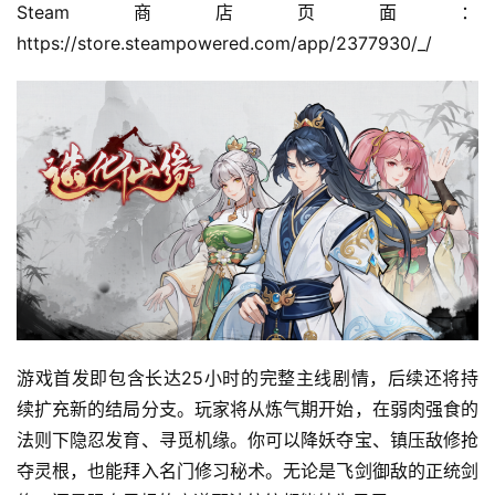
Steam商店页面：
https://store.steampowered.com/app/2377930/_/
游戏首发即包含长达25小时的完整主线剧情，后续还将持
续扩充新的结局分支。玩家将从炼气期开始，在弱肉强食的
法则下隐忍发育、寻觅机缘。你可以降妖夺宝、镇压敌修抢
夺灵根，也能拜入名门修习秘术。无论是飞剑御敌的正统剑