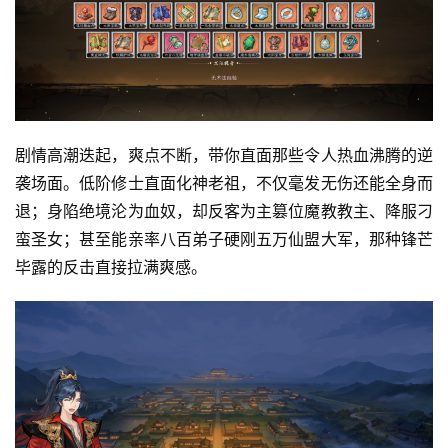
5
第
十
三
届
金
茶
剧情高潮迭起，爽点不断，带你直面那些令人热血沸腾的逆
奖
袭场面。低阶修士直面化神老祖，不仅毫发无伤还能全身而
退；身陷绝境沦为血奴，却反客为主篡位魔教教主、降服刁
蛮圣女；甚至能亲率八百弟子硬刚五万仙盟大军，那种锋芒
7
毕露的反击直接拉满爽感。
月
3
0
日
游