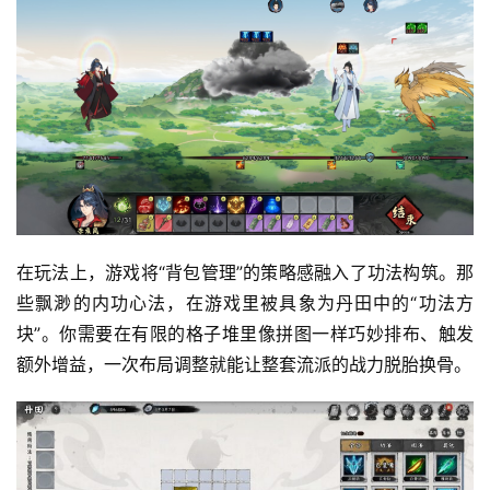
首
页
游
茶
原
在玩法上，游戏将“背包管理”的策略感融入了功法构筑。那
创
些飘渺的内功心法，在游戏里被具象为丹田中的“功法方
块”。你需要在有限的格子堆里像拼图一样巧妙排布、触发
游
额外增益，一次布局调整就能让整套流派的战力脱胎换骨。
戏
业
界
手