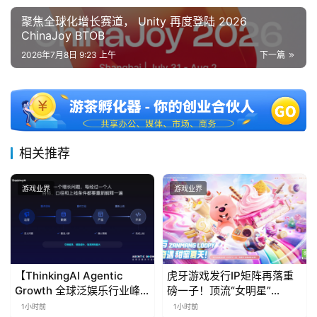
聚焦全球化增长赛道， Unity 再度登陆 2026
ChinaJoy BTOB
2026年7月8日 9:23 上午
下一篇
相关推荐
游戏业界
游戏业界
【ThinkingAI Agentic
虎牙游戏发行IP矩阵再落重
Growth 全球泛娱乐行业峰
磅一子！顶流“女明星”
会】Agent 时代，人到底负
ZANMANG LOOPY 正版3D
1小时前
1小时前