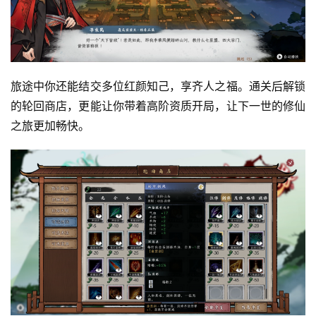
茶
对
接
旅途中你还能结交多位红颜知己，享齐人之福。通关后解锁
会
的轮回商店，更能让你带着高阶资质开局，让下一世的修仙
上
之旅更加畅快。
海
站
中
文
(
中
国
)