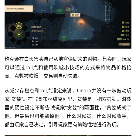
维克会在白天售卖自己从地宫偷窃来的财物。售卖时，玩家
可以通过roll点和使用吹嘘小技巧的方式来将物品价格抬
高，点数被吹爆，交易则自动失败。
首
页
从减少存档点和roll点设定来说，Lindro并没有一味鼓动玩
家“贪婪”。在《哥布林维克》里，贪婪是一把双刃剑。游戏
游
里的硬性设定不断告诫玩家“贪婪”的两面性，“贪婪成就了
茶
他，但最后也可能毁掉他”。什么时候贪，什么时候收手，
原
创
都由玩家自己决定，引导玩家更有策略性地进行游玩。