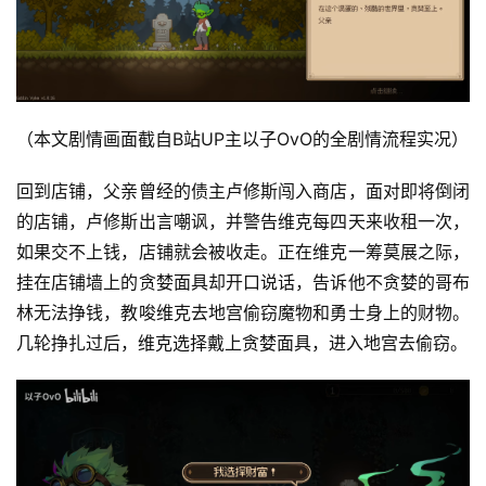
（本文剧情画面截自B站UP主以子OvO的全剧情流程实况）
回到店铺，父亲曾经的债主卢修斯闯入商店，面对即将倒闭
的店铺，卢修斯出言嘲讽，并警告维克每四天来收租一次，
如果交不上钱，店铺就会被收走。正在维克一筹莫展之际，
挂在店铺墙上的贪婪面具却开口说话，告诉他不贪婪的哥布
林无法挣钱，教唆维克去地宫偷窃魔物和勇士身上的财物。
几轮挣扎过后，维克选择戴上贪婪面具，进入地宫去偷窃。