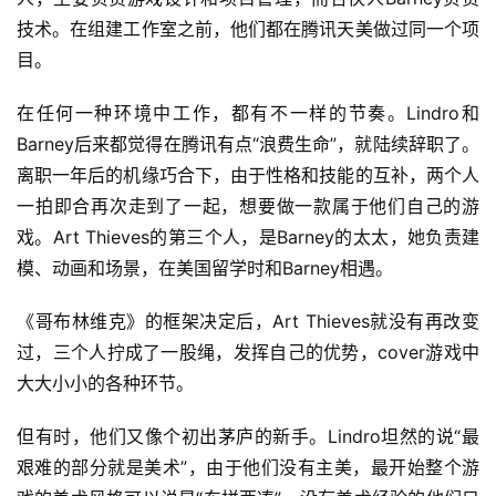
戏
技术。在组建工作室之前，他们都在腾讯天美做过同一个项
目。
2
0
在任何一种环境中工作，都有不一样的节奏。Lindro和
2
Barney后来都觉得在腾讯有点“浪费生命”，就陆续辞职了。
5
离职一年后的机缘巧合下，由于性格和技能的互补，两个人
第
一拍即合再次走到了一起，想要做一款属于他们自己的游
十
戏。Art Thieves的第三个人，是Barney的太太，她负责建
三
模、动画和场景，在美国留学时和Barney相遇。
届
金
《哥布林维克》的框架决定后，Art Thieves就没有再改变
茶
奖
过，三个人拧成了一股绳，发挥自己的优势，cover游戏中
大大小小的各种环节。
但有时，他们又像个初出茅庐的新手。Lindro坦然的说“最
7
艰难的部分就是美术”，由于他们没有主美，最开始整个游
月