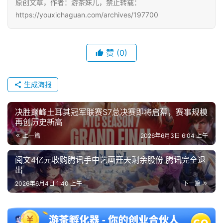
原创文章，作者：游茶妹儿，禁止转载：
https://youxichaguan.com/archives/197700
赞
(0)
生成海报
决胜巅峰土耳其冠军联赛S7总决赛即将启幕，赛事规模
再创历史新高
上一篇
2026年6月3日 6:04 上午
阅文4亿元收购腾讯手中艺画开天剩余股份 腾讯完全退
出
2026年6月4日 1:40 上午
下一篇