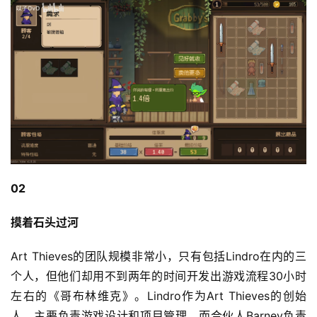
游
戏
业
界
手
机
游
戏
02
单
机
摸着石头过河
游
戏
Art Thieves的团队规模非常小，只有包括Lindro在内的三
个人，但他们却用不到两年的时间开发出游戏流程30小时
休
左右的《哥布林维克》。Lindro作为Art Thieves的创始
闲
游
人，主要负责游戏设计和项目管理，而合伙人Barney负责