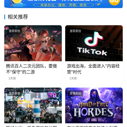
相关推荐
游茶原创
游茶原创
腾讯百人二次元团队，要做
游戏出海，全面进入“内容经
不“保守”的二游
营”时代
2天前
2天前
游茶原创
游茶原创