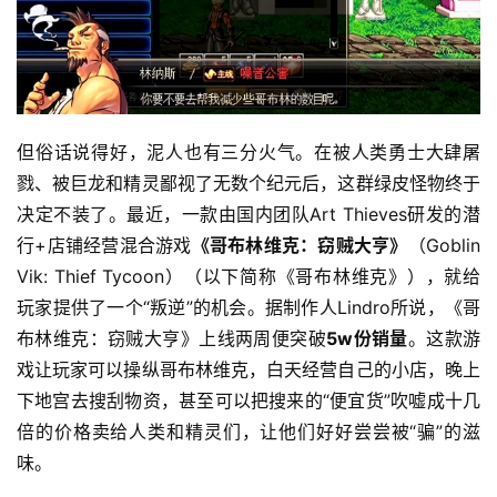
但俗话说得好，泥人也有三分火气。在被人类勇士大肆屠
戮、被巨龙和精灵鄙视了无数个纪元后，这群绿皮怪物终于
决定不装了。最近，一款由国内团队Art Thieves研发的潜
行+店铺经营混合游戏
《哥布林维克：窃贼大亨》
（Goblin 
Vik: Thief Tycoon）（以下简称《哥布林维克》），就给
玩家提供了一个“叛逆”的机会。据制作人Lindro所说，《哥
布林维克：窃贼大亨》上线两周便突破
5w份销量
。这款游
戏让玩家可以操纵哥布林维克，白天经营自己的小店，晚上
下地宫去搜刮物资，甚至可以把搜来的“便宜货”吹嘘成十几
倍的价格卖给人类和精灵们，让他们好好尝尝被“骗”的滋
味。