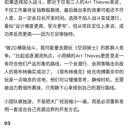
如果选择加入战斗，那对于仅有三人的Art Thieves来说，
不仅工作量将呈指数般飙增，最后做出来的效果可能还不尽
人意，且一定会拉长开发时间。选择不加入战斗变成潜行，
看似“设计难度更高、受众更窄”，但从项目定位上来说，成
功率反而更高——因为它足够独特。
“做2D横版战斗，我可能要去跟玩《空洞骑士》的那群人竞
争。”比起追逐潮流热点，小而精的Art Thieves更愿意走一
条符合他们产品形象的路线，一个会潜行、会用策略击杀敌
人的哥布林确实成功了，《哥布林维克》给在肉搏厮杀中的
玩家一点喘息的余地，他们可以慢慢思考，静候时机，无需
被战力数值所裹挟，只用静下心来规划自己的潜行路线。
小团队做独游，不是把大厂经验缩小一遍，而是必须重新发
明一套适合自己资源边界的开发方式
。
03