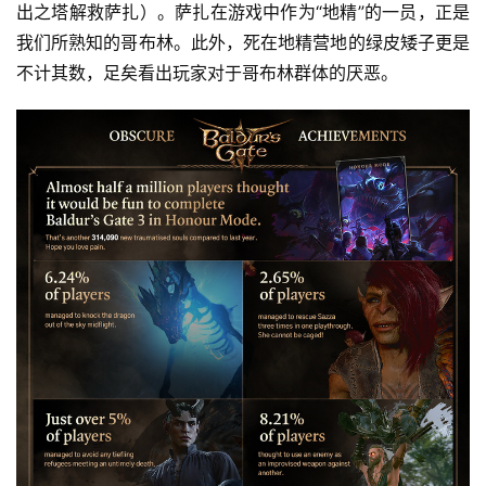
出之塔解救萨扎）。萨扎在游戏中作为“地精”的一员，正是
我们所熟知的哥布林。此外，死在地精营地的绿皮矮子更是
不计其数，足矣看出玩家对于哥布林群体的厌恶。