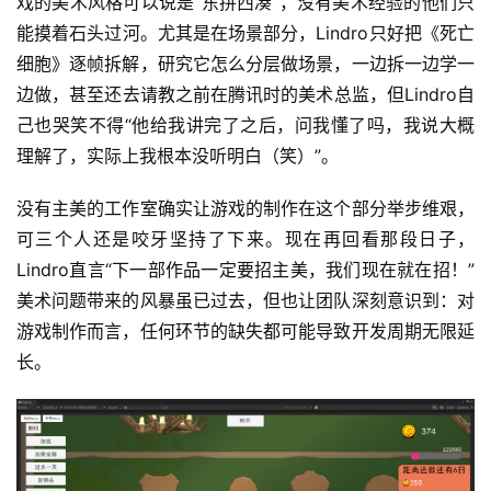
戏的美术风格可以说是“东拼西凑”，没有美术经验的他们只
能摸着石头过河。尤其是在场景部分，Lindro只好把《死亡
3
细胞》逐帧拆解，研究它怎么分层做场景，一边拆一边学一
0
边做，甚至还去请教之前在腾讯时的美术总监，但Lindro自
日
己也哭笑不得“他给我讲完了之后，问我懂了吗，我说大概
游
理解了，实际上我根本没听明白（笑）”。
茶
没有主美的工作室确实让游戏的制作在这个部分举步维艰，
对
可三个人还是咬牙坚持了下来。现在再回看那段日子，
Lindro直言“下一部作品一定要招主美，我们现在就在招！”
接
美术问题带来的风暴虽已过去，但也让团队深刻意识到：对
会
游戏制作而言，任何环节的缺失都可能导致开发周期无限延
上
长。
海
站