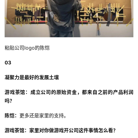
戏
单
机
游
戏
粘贴公司logo的陈恺
休
03
闲
游
凝聚力是最好的发展土壤
戏
游戏茶馆：成立公司的原始资金，都来自之前的产品利润
2
吗？
0
2
陈恺：
更多还是家里的支持。
5
第
游戏茶馆：家里对你做游戏开公司这件事情怎么看？
十