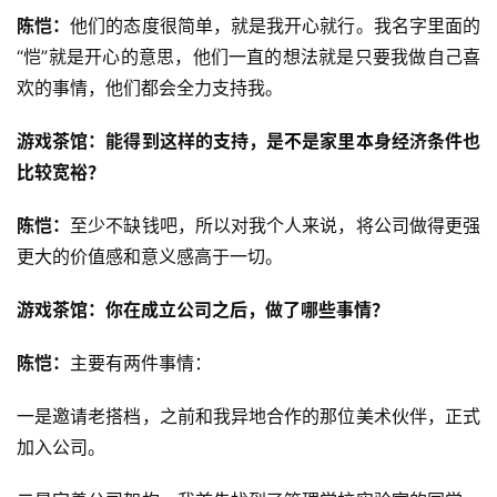
三
陈恺：
他们的态度很简单，就是我开心就行。我名字里面的
届
“恺”就是开心的意思，他们一直的想法就是只要我做自己喜
金
欢的事情，他们都会全力支持我。
茶
奖
游戏茶馆：能得到这样的支持，是不是家里本身经济条件也
比较宽裕？
陈恺：
至少不缺钱吧，所以对我个人来说，将公司做得更强
7
更大的价值感和意义感高于一切。
月
游戏茶馆：你在成立公司之后，做了哪些事情？
3
0
陈恺：
主要有两件事情：
日
一是邀请老搭档，之前和我异地合作的那位美术伙伴，正式
游
加入公司。
茶