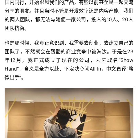
国内同行，开始跟风我们的产品，有些以前甚至是一起交流
分享的朋友。并且当时不管是开发效率还是内容产能，我们
首
的两人团队，都无法与随便一家公司，投入的10人、20人
页
团队抗衡。
游
也是那时候，我真正意识到，我需要去创业，去建立自己的
茶
团队了，不然就会在残酷的商业竞争中被淘汰。于是在23
原
年12月，我正式成立了现在的公司，为它取名“Show 
创
Hand”，含义是全力以赴、下定决心就All In，中文直译“略
微出手”。
游
戏
业
界
手
机
游