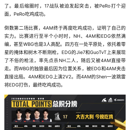
月
了。最后缩圈时，17战队被迫发起突击，被PeRo打个迎
面，PeRo吃鸡成功。
3
0
倒数第二场比赛，4AM终于再度吃鸡成功，证明了自己的
实力。比赛进行至半个小时时，NH、4AM和EDG依然满
日
编，甚至WBG也是3人高配。四方在一处平原处，依托着零
游
星的掩体和树木不断刚枪，EDG的Jie7和GuoTvT上来展现
茶
了不俗的枪法，率先点杀NH二人，随后又被4AM直接带
对
走。而WBG的独狼最后因为位置关系，被EDG和4AM夹击
直接出局。4AM和EDG上演2V2。而4AM的Shen一波跳雷
接
将EDG打伤，最终吃鸡成功。
会
上
海
站