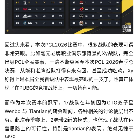
中
文
(
中
国
回过头来看，本次PCL2026比赛中，很多战队的表现可谓
)
非常亮眼。比如毫无老牌职业俱乐部背景的Xy战队，完全
出身PCL全民赛事，一路不断突围至本次PCL 2026春季总
决赛，从能和老牌战队打得有来有回，甚至成功吃鸡，Xy
称得上是本届全民晋级队中表现最亮眼的一支了，也真正体
现了在PUBG的竞技战场上，一切皆有可能。
而作为本次赛事的冠军，17战队在年初因为CTG双子星
Wenbo 与 Tiantian的转会新闻，各种相关的讨论便层出不
穷。此次春季赛上，2老带2新的模式，也体现了战队在运
营思路上的可行性，特别是tiantian的表现，绝对无愧于
MVP。