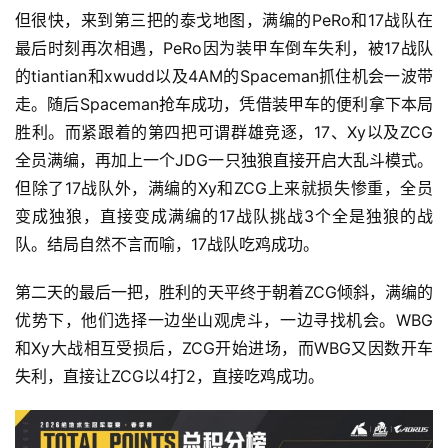
但很快，来到第三把的泰戈地图，满编的PeRo和17战队在
最后时刻再次相遇，PeRo因为装甲车倒车失利，被17战队
的tiantian和xwudd以及4AM的Spaceman抓住机会一波带
走。随后Spaceman抢车成功，凭借装甲车的便利拿下本局
胜利。而紧跟着的第四把可谓群雄竞逐，17、Xy以及ZCG
全员满编，再加上一个JDG一只独狼直接开启大乱斗模式。
但除了17战队外，满编的Xy和ZCG上来就损失惨重，全员
变成独狼，直接变成满编的17战队挑战3个全是独狼的战
队。结局自然不言而喻，17战队吃鸡成功。
首
第二天的最后一把，胜利的天平终于朝着ZCG倾斜，满编的
页
优势下，他们选择一边坐山观虎斗，一边寻找机会。WBG
和Xy大战相互受损后，ZCG开始进场，而WBG又因数开车
游
失利，直接让ZCG以4打2，直接吃鸡成功。
茶
原
创