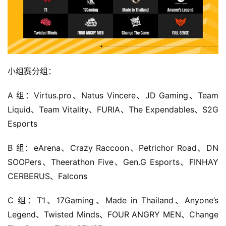
小组赛分组：
A 组：Virtus.pro、Natus Vincere、JD Gaming、Team 
Liquid、Team Vitality、FURIA、The Expendables、S2G 
Esports
B 组：eArena、Crazy Raccoon、Petrichor Road、DN 
SOOPers、Theerathon Five、Gen.G Esports、FINHAY 
CERBERUS、Falcons
C 组：T1、17Gaming、Made in Thailand、Anyone’s 
Legend、Twisted Minds、FOUR ANGRY MEN、Change 