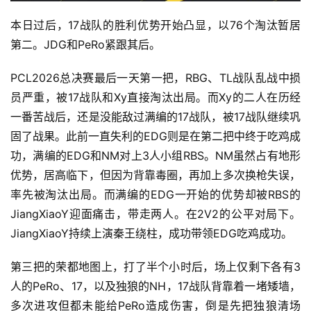
游
本日过后，17战队的胜利优势开始凸显，以76个淘汰暂居
戏
第二。JDG和PeRo紧跟其后。
2
PCL2026总决赛最后一天第一把，RBG、TL战队乱战中损
0
员严重，被17战队和Xy直接淘汰出局。而Xy的二人在历经
2
一番苦战后，还是没能敌过满编的17战队，被17战队继续巩
5
第
固了战果。此前一直失利的EDG则是在第二把中终于吃鸡成
十
功，满编的EDG和NM对上3人小组RBS。NM虽然占有地形
三
优势，居高临下，但因为背靠毒圈，再加上多次换枪失误，
届
率先被淘汰出局。而满编的EDG一开始的优势却被RBS的
金
JiangXiaoY迎面痛击，带走两人。在2V2的公平对局下。
茶
JiangXiaoY持续上演秦王绕柱，成功带领EDG吃鸡成功。
奖
第三把的荣都地图上，打了半个小时后，场上仅剩下各有3
人的PeRo、17，以及独狼的NH，17战队背靠着一堵矮墙， 
7
多次进攻但都未能给PeRo造成伤害，倒是先把独狼清场