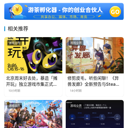
相关推荐
游戏业界
游戏业界
北京周末好去处，暴造「摊
修剪皮毛，听些闲聊！《异
开玩」独立游戏市集正式开
兽发廊》全新预告与Steam
票！
免费试玩公开
10小时前
14小时前
游戏业界
游戏业界