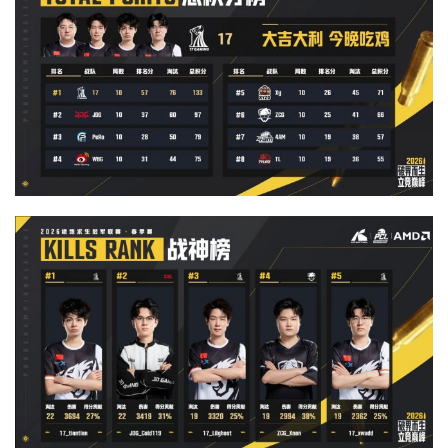
游
戏
业
界
手
机
游
戏
单
机
游
戏
休
闲