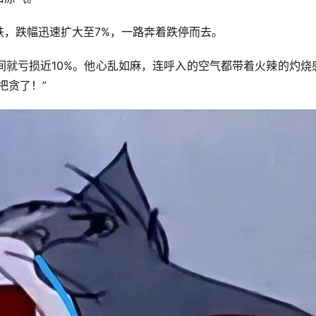
跌，跌幅迅速扩大至7%，一路奔着跌停而去。
间就亏损近10%。他心乱如麻，连呼入的空气都带着火辣的灼烧
把贪了！”