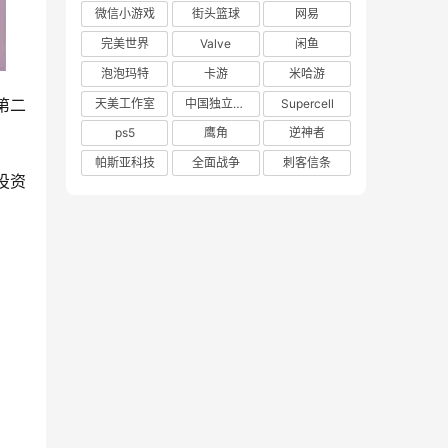
微信小游戏
街头篮球
网易
完美世界
Valve
闲鱼
泡泡玛特
卡游
米哈游
第二
天美工作室
中国独立游戏联盟
Supercell
ps5
鹰角
逆神者
帕斯亚科技
全面战争
刺客信条
投资