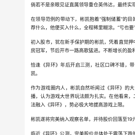
倘若不是亲眼见证直属领导重仓英伟达，最终实
在领导范例的带动下，彬凯抱着“强制储蓄”的
荐什么，他便买入什么，全程稀里糊涂。“亏也要
初入股市，犹在新手保护期的彬凯，凭着直觉押
房冠军，节后开市一路高歌猛进。不断增长的盈利
恰逢《异环》年后开启三测，社区口碑不错，带
凯。
作为游戏圈内人，彬凯自然听闻过《异环》的大
播，认为游戏大世界玩法颇为扎实。在他看来，二
法融入《异环》，势必极大地拔高游戏上限。
彬凯遂将完美纳入观察名单，并待股价回落至19
临近《异环》公测，完美股价总体处于震荡下跌