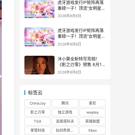
虎牙游戏发行IP矩阵再落
重磅一子！顶流“女明星”
ZANMANG LOOPY 正版
2026年8月6日
3D消除手游《消消奇遇》
惊喜曝光
虎牙游戏发行IP矩阵再落
重磅一子！顶流“女明星”
ZANMANG LOOPY 正版
2026年8月6日
3D消除手游《消消奇遇》
惊喜曝光
沐小葵全新特写亮相！
《影之刃零》预售 8月12
日开启
2026年8月6日
标签云
ChinaJoy
腾讯
索尼
影之刃零
独立游戏
weplay
TGA
逃离塔科夫
英雄联盟
掌慧科技
仙剑奇侠传四
Xbox