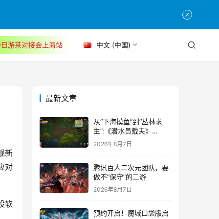
30日游茶对接会上海站
中文 (中国)
最新文章
从“下海摸鱼”到“丛林求
生”:《潜水员戴夫》
DLC《丛林》移动端定档
2026年8月7日
8月14日
舰新
应对
腾讯百人二次元团队，要
做不“保守”的二游
2026年8月7日
股软
预约开启！魔域口袋版启