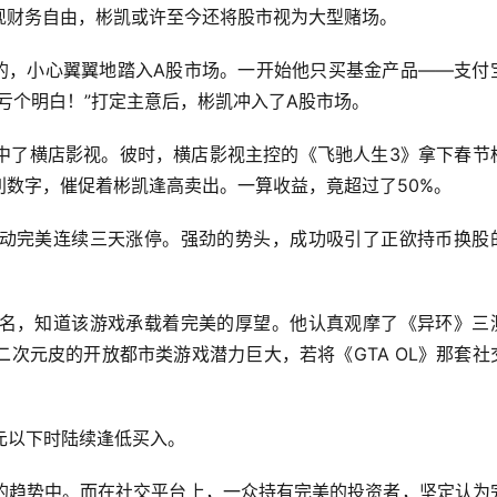
现财务自由，彬凯或许至今还将股市视为大型赌场。
目的，小心翼翼地踏入A股市场。一开始他只买基金产品——支付
亏个明白！”打定主意后，彬凯冲入了A股市场。
中了横店影视。彼时，横店影视主控的《飞驰人生3》拿下春节
数字，催促着彬凯逢高卖出。一算收益，竟超过了50%。
动完美连续三天涨停。强劲的势头，成功吸引了正欲持币换股
名，知道该游戏承载着完美的厚望。他认真观摩了《异环》三
次元皮的开放都市类游戏潜力巨大，若将《GTA OL》那套社
元以下时陆续逢低买入。
的趋势中。而在社交平台上，一众持有完美的投资者，坚定认为