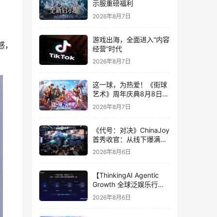
示服重磅福利
2026年8月7日
游戏出海，全面进入“内容
感，
经营”时代
2026年8月7日
这一球，为热爱！《街球
艺术》周年庆典8月8日正
式上线，多重福利与全新
2026年8月7日
内容同步开启
《代号：对决》ChinaJoy
首秀收官：从线下爆满看
见玩家的真实期待
2026年8月6日
【ThinkingAI Agentic
Growth 全球泛娱乐行业
峰会】Agent 时代，人到
2026年8月6日
底负责什么