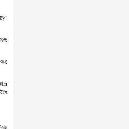
宝推
档票
的彬
测直
交玩
完美