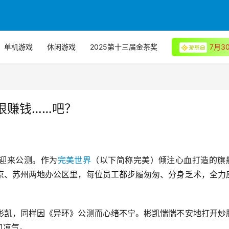
单机游戏
休闲游戏
2025第十三届金茶奖
7月
很赚钱……吧？
式迎来公测。作为
完美世界
（以下简称完美）倾注心血打造的旗
京、苏州两地办公区里，每位员工都步履匆匆、分身乏术，全力
彬凯，同样因《异环》公测而心绪不宁。彬凯惴惴不安地打开炒
口凉气。