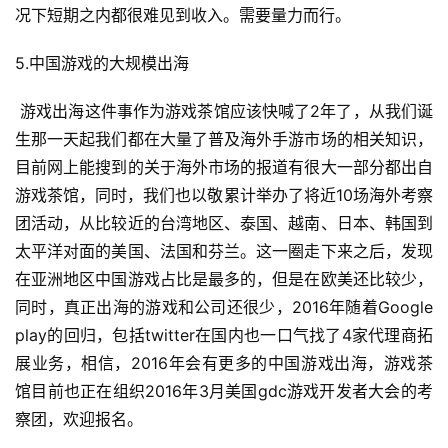
游
况下短期之内都很难见到收入。需要量力而行。
戏
5.中国游戏的大规模出海
休
 游戏出海这件事作为游戏茶馆应该快喊了2年了，从我们诞
闲
游
生那一天起我们都在大量了普及海外手游市场的相关知识，
戏
目前网上能搜到的关于海外市场的报道有很大一部分都出自
游戏茶馆，同时，我们也以敬累计举办了将近10场海外考察
2
团活动，从比较近的台湾地区、泰国、越南、日本、韩国到
0
太平洋对面的美国、法国和芬兰。这一圈走下来之后，发现
2
在亚洲地区中国游戏占比是最多的，但是在欧美还比较少，
5
同时，真正出海的游戏和公司还很少，2016年随着Google 
第
play的回归，包括twitter在国内也一口气找了4家代理商拓
十
三
展业务，相信，2016年会有更多的中国游戏出海，游戏茶
届
馆目前也正在组织2016年3月美国gdc游戏开发者大会的考
金
察团，欢迎报名。
茶