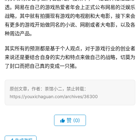
上
透。网易在自己的游戏热爱者年会上正式公布网易的泛娱乐
海
战略，其中就有拍摄现有游戏的电视剧和大电影，接下来会
有更多的游戏开始做同名的小说、网剧或者大电影，以及各
站
种周边产品。
其实所有的预测都是基于个人观点，对于游戏行业的创业者
中
来说还是要结合自身的实力和特点来做自己的战略，切莫为
文
了封口而把自己真的变成一只猪。
(
中
国
)
原创文章，作者：茶馆小二，禁止转载：
https://youxichaguan.com/archives/36300
赞
(0)