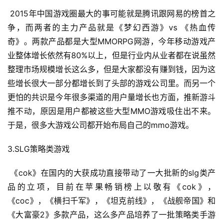
 2015年中国游戏圈最大的事可能就是腾讯跟网易的榜首之
争，而两者的主力产品就是《梦幻西游》vs 《热血传
奇》。两款产品都是大型MMORPG网游，今年移动游戏产
业整体增长依然有80%以上，但是行业内从业者都在说虽然
整理市场规模增长这么多，但是大家都没有赚到钱，因为这
些增长很大一部分都增长到了头部的游戏公司里。而另一个
更怕的共识是今年很多渠道的用户量增长也方面，推新游斗
推不动，原因是用户都被这些大型MMO游戏吸住出不来。
于是，很多大游戏公司都开始布局自己的mmo游戏。
3.SLG策略类游戏
 《cok》在国内的大获成功直接带动了一大批新的slg类产
品的立项，目前在苹果畅销榜上以敬有《cok》，
首
《coc》，《横扫千军》，《坦克前线》，《战舰帝国》和
页
《大富豪2》多款产品，这么多产品培养了一批策略类手游