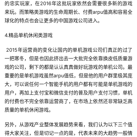
的忠实玩家，在2016年这批玩家依然会需要很多新的游戏
游
来玩。而策略类游戏的生命周期长、付费arpu值高和容易全
茶
球化的特点也会让更多的中国游戏公司进入。
原
创
4.精品单机休闲类游戏
游
 2015年运营商的变化让国内的单机游戏公司们真正的过了
戏
一把寒冬，但是也因此挤出去一大批完全依靠换皮低质量游
业
戏的公司，剩下的都是认认真真做好玩游戏的单机公司。最
界
重要的是单机游戏虽然arpu值低，但是他的用户群里极其庞
大，可以说任何一个智能手机的用户都有可能是单机游戏的
手
用户，再加上支付宝和微信支付的普及用户支付习惯，单机
机
的付费也不完全依靠运营商了，在市场上依然还非常缺乏高
游
戏
质量的单机休闲游戏。
另外，从游戏产业整体发展趋势来看，我们认为以下三个值
单
机
得大家关注，但是切记一点的是，代表未来的大趋势一般情