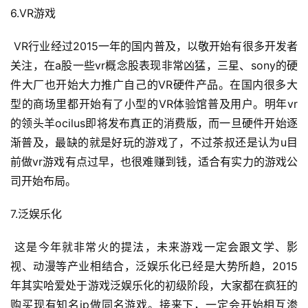
奖
6.VR游戏
 VR行业经过2015一年的国内普及，以敬开始有很多开发者
关注，在a股一些vr概念股表现非常凶猛，三星、sony的硬
7
件大厂也开始大力推广自己的VR硬件产品。在国内很多大
月
型的商场里都开始有了小型的VR体验馆普及用户。明年vr
3
的领头羊ocilus即将发布真正的消费版，而一旦硬件开始逐
渐普及，最缺的就是好玩的游戏了，不过茶叔还是认为u目
0
前做vr游戏有点过早，也很难赚到钱，适合有实力的游戏公
日
司开始布局。
游
7.泛娱乐化
茶
对
 这是今年就非常火的提法，未来游戏一定会跟文学、影
视、动漫等产业相结合，泛娱乐化已经是大势所趋，2015
接
年其实哈爱处于游戏泛娱乐化的初级阶段，大家都在疯狂的
会
购买现有知名ip做同名游戏。接来下，一定会开始相互渗