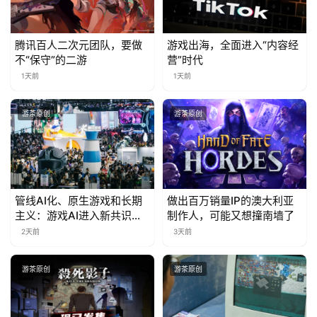
腾讯百人二次元团队，要做
游戏出海，全面进入“内容经
不“保守”的二游
营”时代
1天前
1天前
游茶原创
游茶原创
管线AI化、原生游戏和长期
做出百万销量IP的澳大利亚
主义：游戏AI进入新共识时
制作人，可能又想撞南墙了
代
2天前
3天前
游茶原创
游茶原创