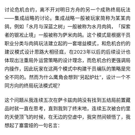
游
讨论危机合约，离不开对明日方舟的另一个成熟终局玩法
戏
——集成战略的讨论。集成战略一般被玩家简称为某某肉
业
界
鸽，例如「水月与深蓝之树」一般被称为水月肉鸽，「探索
者的银凇止境」一般被称为萨米肉鸽。这个模式是根据干员
手
职业分类与肉鸽玩法建立起的一套增益模式，和危机合约的
机
建议模式设计思路大相径庭，在2023年以后的后续设计也
游
体现出注重局外运营策略的设计理念，而危机合约更强调局
戏
内操作，因此玩家在这两个模式中构建干员编队的策略是完
全不同的。然而为什么鹰角会想到“另起炉灶”，设计一个不
单
同方向的终局玩法模式呢？
机
游
这个问题从我连续五次在萨卡兹肉鸽没有找到五结局前置藏
戏
品时就一直在思考，直到我到了终末地，连续五次被合约里
的天使顶飞的时候，在无边的空虚中，我突然间顿悟了，我
休
想起了塞雷娅的一句名言：
闲
游