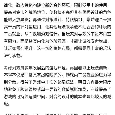
简化、敌人特化构建全新的合约环境，限制泛用卡的使用，
3
提高对策卡的战略地位，使数值不高但具有优秀设计的角色
0
能够大放异彩；再通过对策设计、特限模组、增益迎合来提
日
高干员的针对型应用，让其他玩法来承载不适合合约环境的
干员就业，从而反哺游戏设计。当玩家对喜欢的干员不再空
游
有厨力，而是将其内化为体验意愿，才能让游戏寿命增加，
茶
让玩家留存提升。这一切的策划布局，都需要靠丰富的玩法
对
进行承载。
接
考虑到方舟多年发展后的游戏环境，再回看以上玩法创新，
会
不得不说是非常具有战略眼光的。游戏内干员就业的压力得
上
到分散，得益于游戏中丰富的终局玩法，明日方舟最大限度
地避免了验证端模式单一导致的数值膨胀加剧，有效提高了
海
游戏的可持续运营空间，对合约设计的成本也是比较大的减
站
轻。