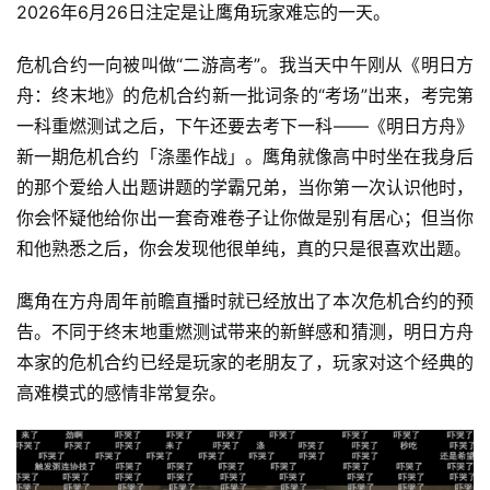
2026年6月26日注定是让鹰角玩家难忘的一天。
危机合约一向被叫做“二游高考”。我当天中午刚从《明日方
舟：终末地》的危机合约新一批词条的“考场”出来，考完第
一科重燃测试之后，下午还要去考下一科——《明日方舟》
新一期危机合约「涤墨作战」。鹰角就像高中时坐在我身后
的那个爱给人出题讲题的学霸兄弟，当你第一次认识他时，
你会怀疑他给你出一套奇难卷子让你做是别有居心；但当你
和他熟悉之后，你会发现他很单纯，真的只是很喜欢出题。
鹰角在方舟周年前瞻直播时就已经放出了本次危机合约的预
告。不同于终末地重燃测试带来的新鲜感和猜测，明日方舟
本家的危机合约已经是玩家的老朋友了，玩家对这个经典的
高难模式的感情非常复杂。