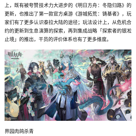
上，既有被夸赞技术力大进步的《明日方舟：冬隐归路》的
更新，也推出了第一款官方桌游《游城拓荒：铸基者》，玩
家们有了更多认识泰拉大陆的途径；玩法设计上，从危机合
约的更新到生息演算的探索，再到集成战略「探索者的银凇
止境」的推出，干员的评价体系也有了更多维度。
首
页
游
茶
原
创
界园肉鸽杀青