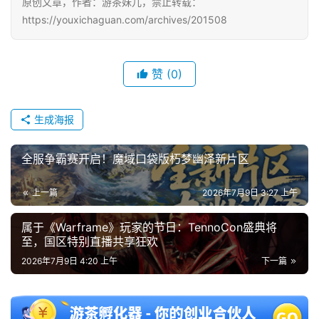
原创文章，作者：游茶妹儿，禁止转载：
https://youxichaguan.com/archives/201508
赞
(0)
生成海报
全服争霸赛开启！魔域口袋版朽梦幽泽新片区
上一篇
2026年7月9日 3:27 上午
属于《Warframe》玩家的节日：TennoCon盛典将
至，国区特别直播共享狂欢
2026年7月9日 4:20 上午
下一篇