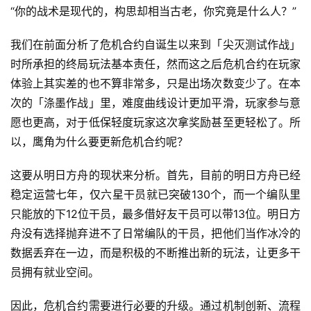
“你的战术是现代的，构思却相当古老，你究竟是什么人？”
戏
我们在前面分析了危机合约自诞生以来到「尖灭测试作战」
2
时所承担的终局玩法基本责任，然而这之后危机合约在玩家
0
体验上其实差的也不算非常多，只是出场次数变少了。在本
2
5
次的「涤墨作战」里，难度曲线设计更加平滑，玩家参与意
第
愿也更高，对于低保轻度玩家这次拿奖励甚至更轻松了。所
十
以，鹰角为什么要更新危机合约呢？
三
届
这要从明日方舟的现状来分析。首先，目前的明日方舟已经
金
稳定运营七年，仅六星干员就已突破130个，而一个编队里
茶
只能放的下12位干员，最多借好友干员可以带13位。明日方
奖
舟没有选择抛弃进不了日常编队的干员，把他们当作冰冷的
数据丢弃在一边，而是积极的不断推出新的玩法，让更多干
员拥有就业空间。
7
因此，危机合约需要进行必要的升级。通过机制创新、流程
月