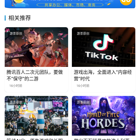
相关推荐
游茶原创
游茶原创
腾讯百人二次元团队，要做
游戏出海，全面进入“内容经
不“保守”的二游
营”时代
16小时前
16小时前
游茶原创
游茶原创