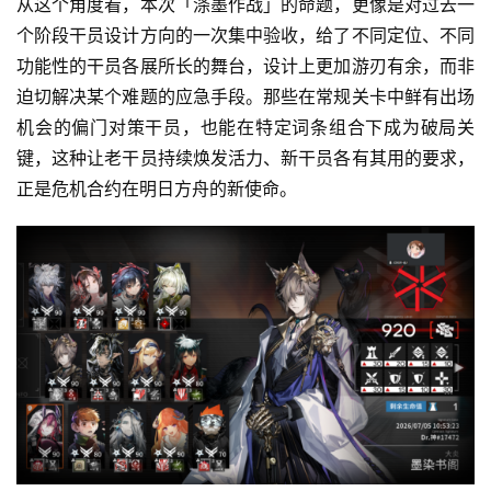
从这个角度看，本次「涤墨作战」的命题，更像是对过去一
中
个阶段干员设计方向的一次集中验收，给了不同定位、不同
文
功能性的干员各展所长的舞台，设计上更加游刃有余，而非
(
迫切解决某个难题的应急手段。那些在常规关卡中鲜有出场
中
机会的偏门对策干员，也能在特定词条组合下成为破局关
国
)
键，这种让老干员持续焕发活力、新干员各有其用的要求，
正是危机合约在明日方舟的新使命。