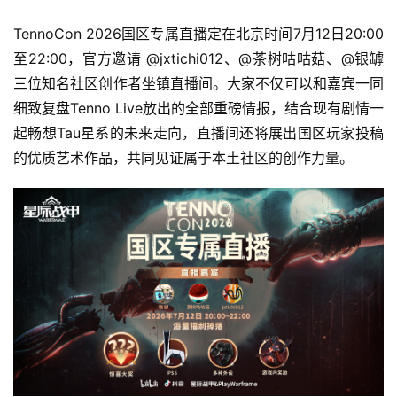
接
TennoCon 2026国区专属直播定在北京时间7月12日20:00
会
至22:00，官方邀请 @jxtichi012、@茶树咕咕菇、@银罅 
上
三位知名社区创作者坐镇直播间。大家不仅可以和嘉宾一同
细致复盘Tenno Live放出的全部重磅情报，结合现有剧情一
海
起畅想Tau星系的未来走向，直播间还将展出国区玩家投稿
站
的优质艺术作品，共同见证属于本土社区的创作力量。
中
文
(
中
国
)