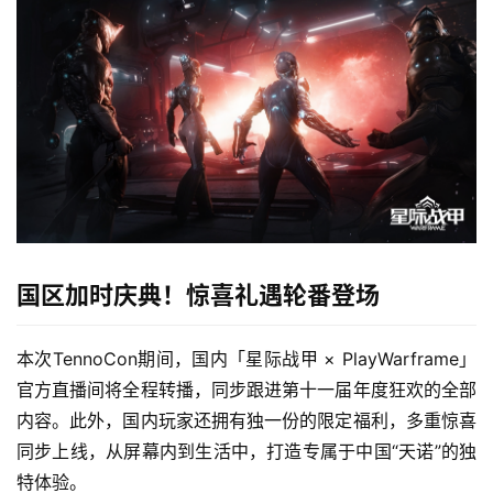
届
金
茶
奖
7
月
3
国区加时庆典！惊喜礼遇轮番登场
0
日
本次TennoCon期间，国内「星际战甲 × PlayWarframe」
官方直播间将全程转播，同步跟进第十一届年度狂欢的全部
游
内容。此外，国内玩家还拥有独一份的限定福利，多重惊喜
茶
同步上线，从屏幕内到生活中，打造专属于中国“天诺”的独
对
特体验。