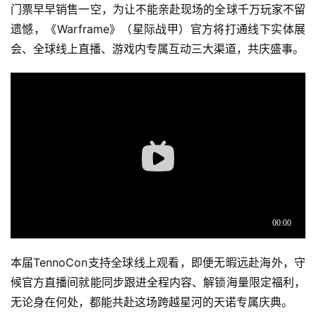
门票早早销售一空，为让不能亲赴现场的全球千万玩家不留
遗憾，《Warframe》（星际战甲）官方将打通线下实体展
会、全球线上直播、游戏内专属互动三大渠道，共庆盛事。
本届TennoCon支持全球线上观看，即便无暇远赴海外，守
候官方直播间就能同步跟进全程内容、解锁海量限定福利，
无论身在何处，都能共赴这场跨越星河的天诺专属庆典。