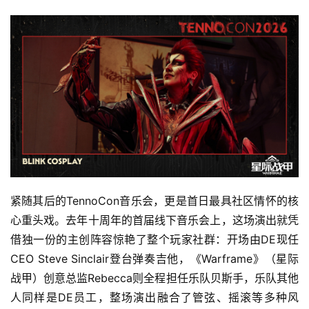
紧随其后的TennoCon音乐会，更是首日最具社区情怀的核
心重头戏。去年十周年的首届线下音乐会上，这场演出就凭
借独一份的主创阵容惊艳了整个玩家社群：开场由DE现任
CEO Steve Sinclair登台弹奏吉他，《Warframe》（星际
战甲）创意总监Rebecca则全程担任乐队贝斯手，乐队其他
人同样是DE员工，整场演出融合了管弦、摇滚等多种风