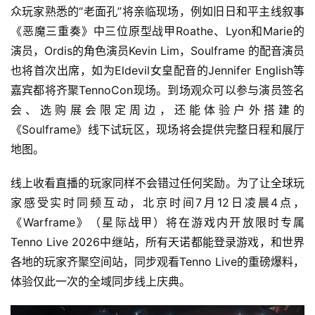
众玩家熟悉的“老面孔”将亲临现场，例如旧日和平主线叙事
单
《恶魔三重奏》中三位原型战甲Roathe、Lyon和Marie的
机
演员，Ordis的角色演员Kevin Lim，Soulframe 的配音演员
游
也将首次出席，如为Eldevil女皇配音的Jennifer English等
戏
嘉宾都将齐聚TennoCon现场。到场观众可以参与演员签名
会、选购展会限定周边，还能体验户外搭建的
休
《Soulframe》线下试玩区，现场将会提供完整日程和展厅
闲
地图。
游
戏
线上收看直播的玩家同样不会错过任何奖励。为了让全球玩
家感受实时同频互动，北京时间7月12日凌晨4点，
2
《Warframe》（星际战甲）将在游戏内开放限时专属
0
2
Tenno Live 2026中继站，所有天诺都能登录游戏，和世界
5
各地的玩家齐聚空间站，同步观看Tenno Live的重磅爆料，
第
体验仅此一次的全域同步线上庆典。
十
三