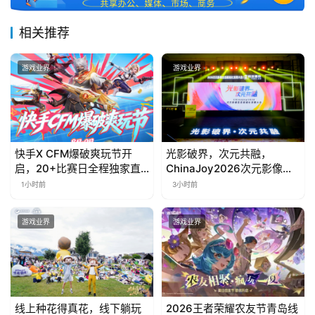
相关推荐
游戏业界
游戏业界
快手X CFM爆破爽玩节开
光影破界，次元共融，
启，20+比赛日全程独家直
ChinaJoy2026次元影像生
播
态标准化发展大会盛大召开
1小时前
3小时前
游戏业界
游戏业界
线上种花得真花，线下躺玩
2026王者荣耀农友节青岛线