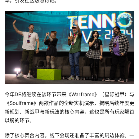
本，引发社区热烈讨论。
首
页
游
茶
原
创
游
戏
业
今年DE将继续在该环节带来《Warframe》（星际战甲）与
界
《Soulframe》两款作品的全新实机演示，揭晓后续年度更
新规划、新战甲与新玩法的核心内容，这也是所有玩家翘首
手
机
以盼的环节。
游
戏
除了核心舞台内容，线下会场还准备了丰富的周边体验。一