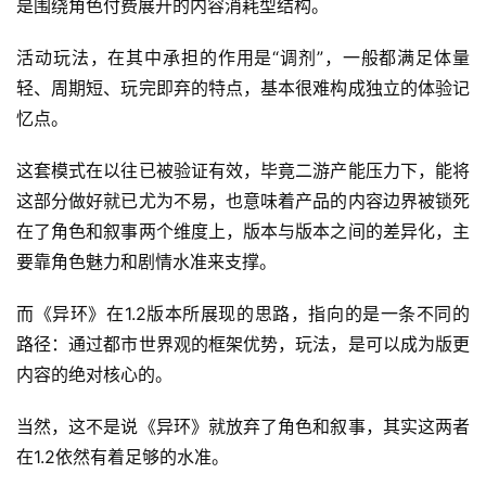
是围绕角色付费展开的内容消耗型结构。
戏
业
活动玩法，在其中承担的作用是“调剂”，一般都满足体量
界
轻、周期短、玩完即弃的特点，基本很难构成独立的体验记
忆点。
手
机
这套模式在以往已被验证有效，毕竟二游产能压力下，能将
游
这部分做好就已尤为不易，也意味着产品的内容边界被锁死
戏
在了角色和叙事两个维度上，版本与版本之间的差异化，主
要靠角色魅力和剧情水准来支撑。
单
机
而《异环》在1.2版本所展现的思路，指向的是一条不同的
游
戏
路径：通过都市世界观的框架优势，玩法，是可以成为版更
内容的绝对核心的。
休
当然，这不是说《异环》就放弃了角色和叙事，其实这两者
闲
游
在1.2依然有着足够的水准。
戏