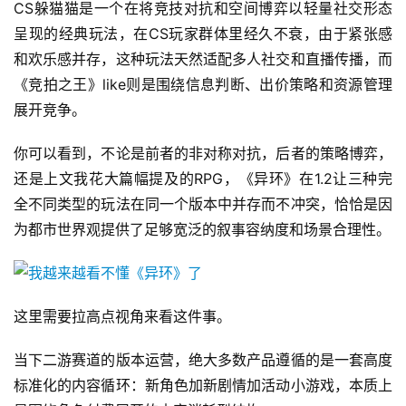
CS躲猫猫是一个在将竞技对抗和空间博弈以轻量社交形态
呈现的经典玩法，在CS玩家群体里经久不衰，由于紧张感
和欢乐感并存，这种玩法天然适配多人社交和直播传播，而
《竞拍之王》like则是围绕信息判断、出价策略和资源管理
展开竞争。
你可以看到，不论是前者的非对称对抗，后者的策略博弈，
还是上文我花大篇幅提及的RPG，《异环》在1.2让三种完
全不同类型的玩法在同一个版本中并存而不冲突，恰恰是因
首
为都市世界观提供了足够宽泛的叙事容纳度和场景合理性。
页
游
茶
这里需要拉高点视角来看这件事。
原
创
当下二游赛道的版本运营，绝大多数产品遵循的是一套高度
标准化的内容循环：新角色加新剧情加活动小游戏，本质上
游