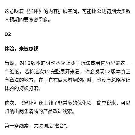
3
这意味着《异环》的内容扩展空间，可能比公测初期大多数
0
人预期的要宽容得多。
日
02
游
茶
体验，未被忽视
对
当然，对1.2版本的讨论不应止步于玩法或者内容思路这一
接
个维度，若将这次1.2完整展开来看，你会发现1.2版本真正
会
有章法的地方，在于它在做大增量的同时，也没有忽略基础
体验的持续打磨。
上
海
这次，《异环》还上线了非常多的优化项，简单说来，可以
站
归纳出两条清晰的产品改进线索。
第一条线索，关键词是“磨合”。
中