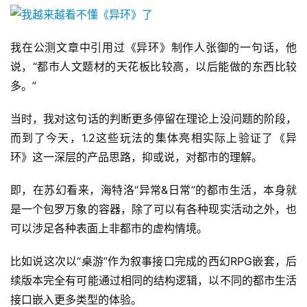
2
我在公测文章中引用过《异环》制作人张御的一句话，他
0
说，“都市人文题材的天花板比较高，以后能做的东西比较
2
5
多。”
第
十
当时，我对这句话的判断更多停留在理论上没问题的阶段，
三
而到了今天，1.2这些玩法的集体亮相实际上验证了《异
届
环》这一深层的产品思路，抑或说，对都市的理解。
金
茶
即，在苏幻看来，海特洛“异常&日常”的都市生活，本身就
奖
是一个包罗万象的容器，除了可以有各种现实活动之外，也
可以涉足各种表面上非都市的虚构情境。
比如说这次以“桌游”作为叙事接口完成的西幻RPG嵌套，后
7
续版本完全有可能通过相同的结构逻辑，以不同的都市生活
月
接口嵌入更多类型的体验。