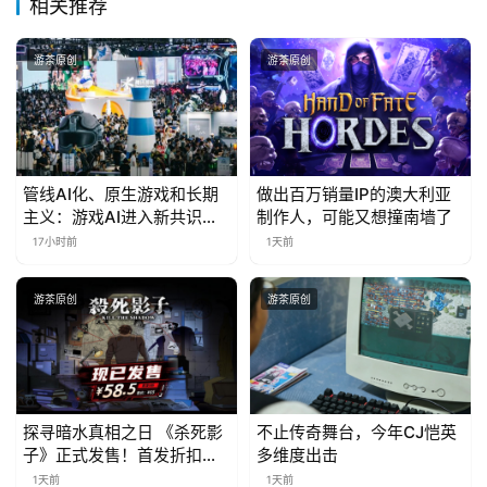
相关推荐
游茶原创
游茶原创
管线AI化、原生游戏和长期
做出百万销量IP的澳大利亚
主义：游戏AI进入新共识时
制作人，可能又想撞南墙了
代
17小时前
1天前
游茶原创
游茶原创
探寻暗水真相之日 《杀死影
不止传奇舞台，今年CJ恺英
子》正式发售！首发折扣限
多维度出击
时开启中
1天前
1天前