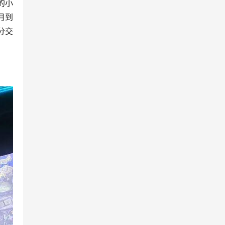
的小
月到
分交