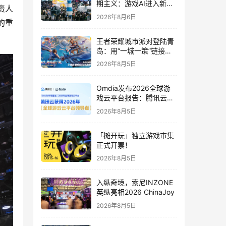
期主义：游戏AI进入新共
资人
识时代
2026年8月6日
的重
王者荣耀城市派对登陆青
岛：用“一城一策”链接海
洋场景，以双向奔赴带动
2026年8月5日
夏日文旅
Omdia发布2026全球游
戏云平台报告：腾讯云连
续两年入选“领导者”象限
2026年8月5日
「摊开玩」独立游戏市集
正式开票！
2026年8月5日
入纵奇境，索尼INZONE
英纵亮相2026 ChinaJoy
2026年8月5日