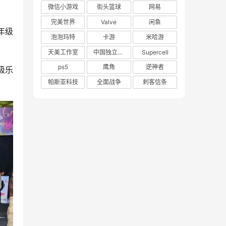
微信小游戏
街头篮球
网易
完美世界
Valve
闲鱼
年级
泡泡玛特
卡游
米哈游
天美工作室
中国独立游戏联盟
Supercell
ps5
鹰角
逆神者
极乐
帕斯亚科技
全面战争
刺客信条