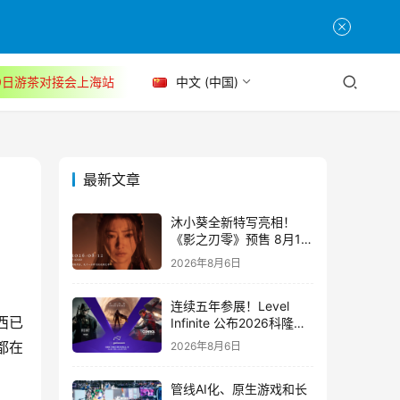
30日游茶对接会上海站
中文 (中国)
最新文章
沐小葵全新特写亮相！
《影之刃零》预售 8月12
日开启
2026年8月6日
连续五年参展！Level
西已
Infinite 公布2026科隆游
戏展产品阵容
都在
2026年8月6日
管线AI化、原生游戏和长