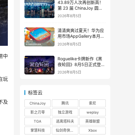
43.89万人次再创新高！
第 23 届 ChinaJoy 圆满
落幕：感谢有你，共赴这
2026年8月5日
场“与 AI 同游”的盛夏之约
清清爽爽过夏天！华为应
用市场AppGallery本月最
佳上新，款款提升幸福感
2026年8月5日
进中
Roguelike卡牌新作《黑
夜轮回》8月5日正式登陆
Steam，首发9折优惠开
2026年8月5日
启
在玩
标签云
不及
ChinaJoy
腾讯
索尼
影之刃零
独立游戏
weplay
TGA
逃离塔科夫
英雄联盟
掌慧科技
仙剑奇侠传四
Xbox