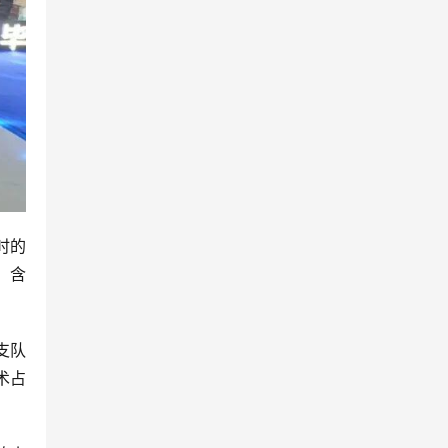
时的
，含
支队
术占