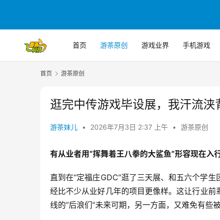
首页
游茶原创
游戏业界
手机游戏
首页
游茶原创
逛完中传游戏毕设展，我汗流浃
游茶妹儿
•
2026年7月3日 2:37 上午
•
游茶原创
有从业者用“挥舞着王八拳的大鲨鱼”形容现在入
直到在“定福庄GDC”逛了三天展、和五六个学
经比不少从业好几年的项目更像样。这让行业前
线的“后浪们”未来可期，另一方面，又难免有些