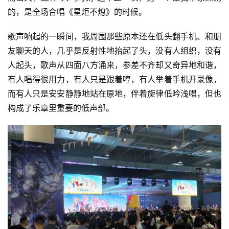
戏
的，是全场合唱《星炬不熄》的时候。
单
歌声响起的一瞬间，我周围那些原本还在低头翻手机、和朋
机
友聊天的人，几乎是反射性地抬起了头，没有人组织，没有
游
人起头，歌声从四面八方涌来，参差不齐却又奇异地和谐，
戏
有人唱得很用力，有人只是跟着哼，有人举着手机开录像，
而有人只是安安静静地站在原地，伴着旋律低吟浅唱，但也
休
构成了乐章里重要的低声部。
闲
游
戏
2
0
2
5
第
十