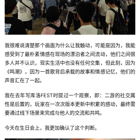
三
届
金
茶
奖
我很难说清楚那个画面为什么让我触动，可能是因为，我能
感受到了最朴素情感在现场的漂泊者之间流动，他们之间很
多人并不认识，现实生活中也没有任何交集，但此刻，因为
7
《鸣潮》，因为一首歌背后承载的故事和情感记忆，他们的
月
声音汇在了一起。
3
我在去年写库洛FEST时提过一个观察，即：二游的社交属
0
性是后置的，玩家在一次次版本更新中积累的感动，最终需
日
要通过线下场景来完成与他人的交流和共鸣。
游
今天在生日会上，我更加确认了这个判断。
茶