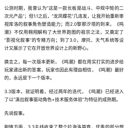
公测时期，我曾认为“这是一款长板是战斗、中规中矩的二
次元产品”；但1.1之后，“龙凤蝶花”几连发，让我开始重新审
视库洛的叙事角色塑造能力；而2.0黎那汐塔的到来，《鸣
潮》不仅用翱翔解构了大世界跑图的祖宗之法，又奠定了
“影视化叙事”的专精方向；到了3.0，摩托、天气系统等设
计又展示了它在开放世界设计上的新野心。
换言之，每一次版本更新，《鸣潮》都在用实打实的进步给
玩家递出新的答案，玩家也因此有理由相信，《鸣潮》最好
的，永远是下一个版本。
3.3版本，就证明着，经过两年的迭代，《鸣潮》已经进入
了以“演出叙事驱动角色+技术服务体验”为特征的成熟期。
先说叙事。
剧情方面，3.3主线收束了整个拉海洛篇章，优秀的部分想