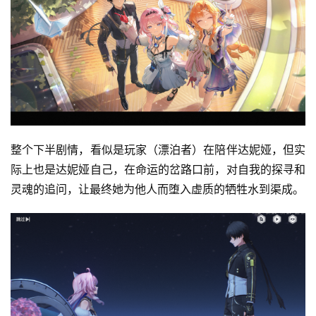
整个下半剧情，看似是玩家（漂泊者）在陪伴达妮娅，但实
际上也是达妮娅自己，在命运的岔路口前，对自我的探寻和
灵魂的追问，让最终她为他人而堕入虚质的牺牲水到渠成。