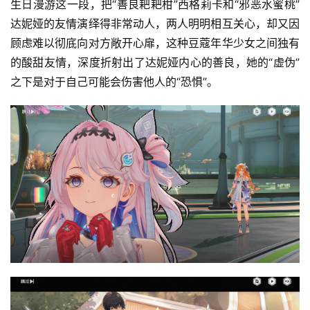
生日漫游这一段，把“善良耙耙柑”西格莉卡和“邪恶水蜜桃”
达妮娅的友情演绎得非常动人，两人明明相互关心，却又因
顾虑难以彻底向对方敞开心扉，这种豆蔻年华少女之间独有
的酸甜友情，深度折射出了达妮娅内心的善良，她的“虚伪”
之下是对于自己可能会伤害他人的“恐惧”。