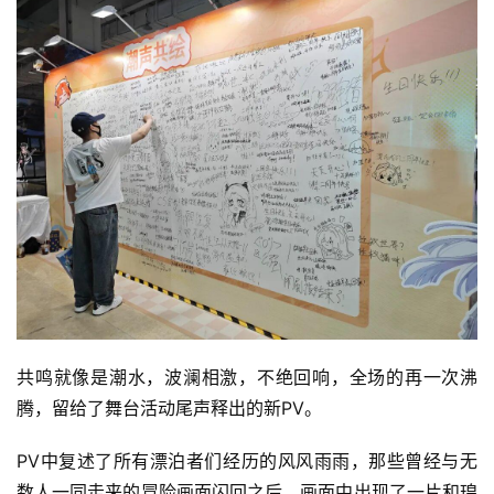
对
接
会
上
海
站
中
文
(
共鸣就像是潮水，波澜相激，不绝回响，全场的再一次沸
中
国
腾，留给了舞台活动尾声释出的新PV。
)
PV中复述了所有漂泊者们经历的风风雨雨，那些曾经与无
数人一同走来的冒险画面闪回之后，画面中出现了一片和瑝