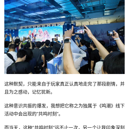
首
页
游
茶
原
创
游
戏
这种默契，只能来自于玩家真正认真地走完了那段剧情，并
业
且为之感动，记忆犹新。
界
这种意识共振的爆发，我想把它称之为独属于《鸣潮》线下
手
活动中会出现的“共鸣时刻”。
机
游
而当天，这种“共鸣时刻”远不止一次，另一个让我印象深刻