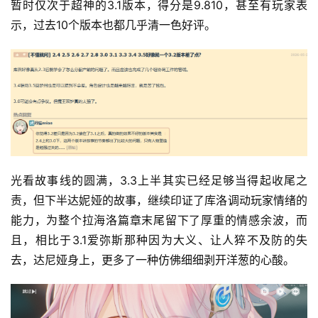
暂时仅次于超神的3.1版本，得分是9.810，甚至有玩家表
示，过去10个版本也都几乎清一色好评。
光看故事线的圆满，3.3上半其实已经足够当得起收尾之
责，但下半达妮娅的故事，继续印证了库洛调动玩家情绪的
能力，为整个拉海洛篇章末尾留下了厚重的情感余波，而
且，相比于3.1爱弥斯那种因为大义、让人猝不及防的失
去，达尼娅身上，更多了一种仿佛细细剥开洋葱的心酸。