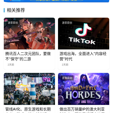
相关推荐
游茶原创
游茶原创
腾讯百人二次元团队，要做
游戏出海，全面进入“内容经
不“保守”的二游
营”时代
2天前
2天前
游茶原创
游茶原创
管线AI化、原生游戏和长期
做出百万销量IP的澳大利亚