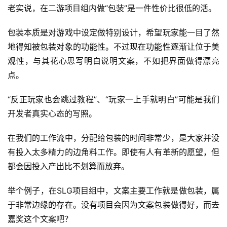
戏
老实说，在二游项目组内做“包装”是一件性价比很低的活。
包装本质是对游戏中设定做特别设计，希望玩家能一目了然
2
0
地得知被包装对象的功能性。不过现在功能性逐渐让位于美
2
观性，与其花心思写明白说明文案，不如把界面做得漂亮
5
点。
第
十
“反正玩家也会跳过教程”、“玩家一上手就明白”可能是我们
三
开发者真实心态的写照。
届
金
在我们的工作流中，分配给包装的时间非常少，是大家并没
茶
有投入太多精力的边角料工作。即使有人有革新的愿望，但
奖
都会因投入产出比不划算而放弃。
举个例子，在SLG项目组中，文案主要工作就是做包装，属
7
于非常边缘的存在。没有项目会因为文案包装做得好，而去
嘉奖这个文案吧？
月