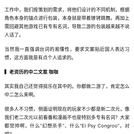
3
工作中，我们按策划的需求，将他们设计的不同机制，根据
0
角色本身的锚点进行包装，本身就是带着镣铐跳舞。再加上
需回避其他游戏已有专有名词，导致二游的包装越来越不说
日
人话了。
游
当然我一直强调台词的易懂性，要求文案贴近国人表达习
茶
惯，这方面我是有点个人追求的。
对
接
▍老资历的中二文案 咖咖
会
其实我自己还觉得挺乐在其中的。你都做二游了，肯定怎么
上
中二怎么来啊。
海
很多人不习惯，侧面证明现在的玩家不少都是新二次元，像
站
我们老二次元以前看番和漫画不也是特别多专有名词？大家
都觉帅啊，什么“幻想杀手”、什么“El Psy Congroo”，对