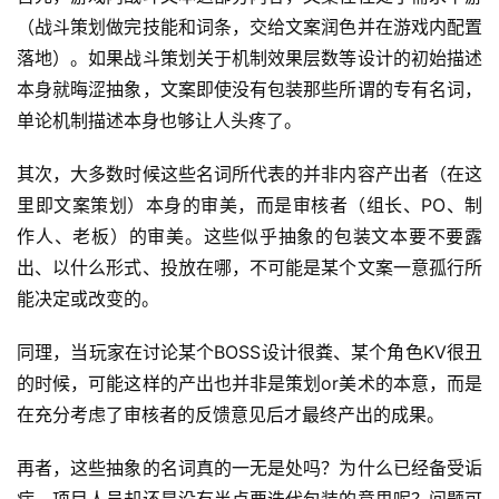
（战斗策划做完技能和词条，交给文案润色并在游戏内配置
落地）。如果战斗策划关于机制效果层数等设计的初始描述
本身就晦涩抽象，文案即使没有包装那些所谓的专有名词，
单论机制描述本身也够让人头疼了。
其次，大多数时候这些名词所代表的并非内容产出者（在这
里即文案策划）本身的审美，而是审核者（组长、PO、制
作人、老板）的审美。这些似乎抽象的包装文本要不要露
出、以什么形式、投放在哪，不可能是某个文案一意孤行所
首
能决定或改变的。
页
同理，当玩家在讨论某个BOSS设计很粪、某个角色KV很丑
游
的时候，可能这样的产出也并非是策划or美术的本意，而是
茶
在充分考虑了审核者的反馈意见后才最终产出的成果。
原
创
再者，这些抽象的名词真的一无是处吗？为什么已经备受诟