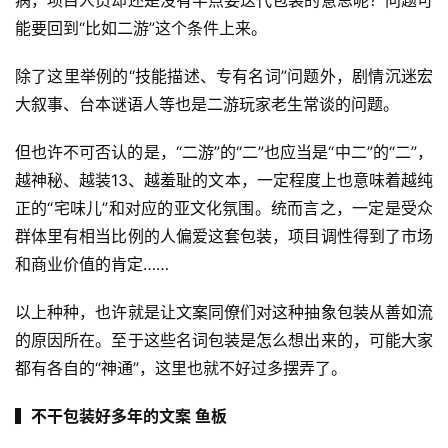
病，项目人员却还是没有半点要迭代包装的意思呢？问题可
游
能要回到“比如二游”这个条件上来。
戏
业
除了这里举例的“技能描述、专有名词”问题外，剧情沉迷宏
界
大叙事、台本谜语人等也是二游玩家老生常谈的问题。
手
但也许不可否认的是，“二游”的“二”也应当是“中二”的“二”，
机
越神秘、越装13、越羞耻的文本，一定程度上也意味着越纯
游
戏
正的“宅味儿”和对应的亚文化氛围。统而言之，一定是受众
群体里有相当比例的人偏爱这套包装，项目调性得到了市场
单
和商业价值的肯定……
机
游
以上种种，也许就是让文案同僚们对这种抽象包装从善如流
戏
的原因所在。至于这些名词包装是怎么想出来的，可能大家
都有各自的“神通”，这里也就不好过多摆弄了。
休
闲
▍不干包装好多年的文案 鱼板
游