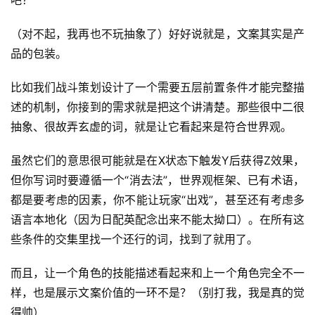
吧？
中
文
（对不起，我再也不玩抽象了）好好说就是，文案其实是产
(
品的包装。
中
国
比如我们战斗策划设计了一个需要五层前置条件才能完整描
)
述的机制，你接到的需求就是把这个讲清楚。那些很中二很
抽象、很故弄玄虚的词，就是让它看起来是符合世界观。
虽然它们的意思很可能就是在X状态下触发Y后获得Z效果，
但你写词时要遵循一个“消去法”，世界观框架、已有术语，
都是要考虑的因素，你不能让玩家“出戏”，甚至还有考虑多
语言本地化（因为日配英配念出来不能太拗口）。在所有这
些条件的交集里找一个还行的词，找到了就用了。
而且，让一个角色的技能描述看起来和上一个角色完全不一
样，也是展示文案价值的一环不是？（别打我，我是真的觉
得帅）