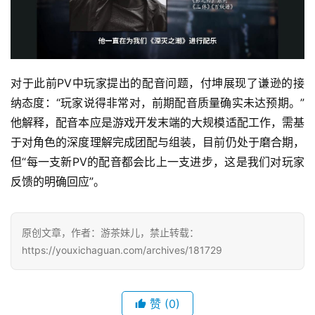
(
中
国
)
对于此前PV中玩家提出的配音问题，付坤展现了谦逊的接
纳态度：“玩家说得非常对，前期配音质量确实未达预期。”
他解释，配音本应是游戏开发末端的大规模适配工作，需基
于对角色的深度理解完成团配与组装，目前仍处于磨合期，
但“每一支新PV的配音都会比上一支进步，这是我们对玩家
反馈的明确回应”。
原创文章，作者：游茶妹儿，禁止转载：
https://youxichaguan.com/archives/181729
赞
(0)