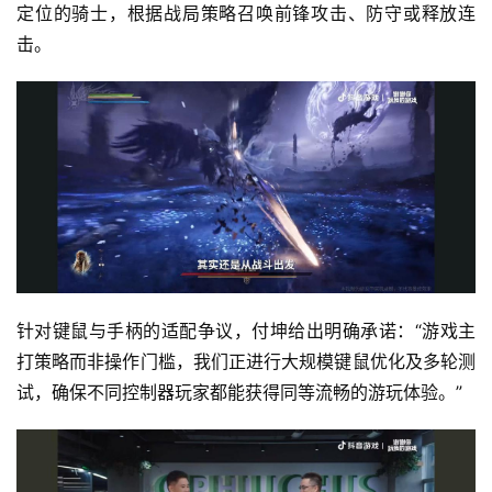
业
定位的骑士，根据战局策略召唤前锋攻击、防守或释放连
界
击。
手
机
游
戏
单
机
游
戏
针对键鼠与手柄的适配争议，付坤给出明确承诺：“游戏主
打策略而非操作门槛，我们正进行大规模键鼠优化及多轮测
休
试，确保不同控制器玩家都能获得同等流畅的游玩体验。”
闲
游
戏