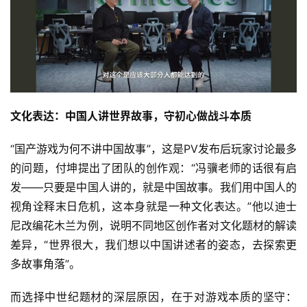
2
0
2
5
第
十
三
文化表达：中国人讲世界故事，守初心做战斗本质
届
金
“国产游戏为何不讲中国故事”，这是PV发布后玩家讨论最多
茶
的问题，付坤提出了团队的创作观：“冯骥老师的话很有启
奖
发——只要是中国人讲的，就是中国故事。我们用中国人的
视角诠释末日危机，这本身就是一种文化表达。”他以迪士
尼改编花木兰为例，说明不同地区创作者对文化题材的解读
7
差异，“世界很大，我们想以中国讲述者的姿态，去探索更
月
多故事角落”。
3
而选择中世纪题材的深层原因，在于对游戏本质的坚守：