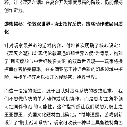
粹，让《湮灭之潮》在复合开发难度最高的阶段，仍能保持
创作定力。
游戏揭秘：伦敦双世界+骑士指挥系统，策略动作破局同质
化
针对玩家最关心的游戏内容，付坤首次明确了核心设定：
《湮灭之潮》以“现代伦敦遭遇幻想世界入侵”为背景，构建
首
了“现实废墟与中世纪残影交织”的双重世界观——玩家将操
页
控幸存者格雯德琳，在充满亚瑟王神话色彩的幻想领域中探
险，寻找圣杯碎片以揭开入侵秘密、挽救世界。
游
茶
而这一设定的诞生，源于团队对战斗系统的极致追求。“我
原
们不想做传统的单人动作或联机协作，而是思考‘主角带领
创
可控同伴作战’的可能性，这种指挥感让我们联想到骑士之
游
王亚瑟王，英国文化题材由此确定。”付坤透露，游戏创新
戏
设计了“骑士战斗系统”，玩家可收获十种以上具备独特角色