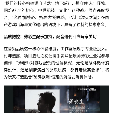
0
“我们的核心构架源自《龙与地下城》，想守住‘人与怪物、
困难战斗’的初心，中世纪骑士文化与这种战斗原点高度契
日
合。”这种“抓核心、拓表达”的思路，也让《湮灭之潮》在国
游
产游戏出海与文化输出的语境下，具备了独特的探索意义。
茶
品质把控：薄彩生配乐加持，配音迭代回应玩家关切
对
接
在音频品质这一核心体验维度，工作室展现了专业级投入。
付坤透露，项目启动之初便携手资深配乐师薄彩生全程参与
会
创作，“薄老师对游戏配乐的理解极深，无论是战斗循环旋
上
律设计，还是剧情演出的配乐质感，都有着极高要求”，将
海
为玩家打造贴合“破碎欧洲”设定的沉浸式听觉体验。
站
中
文