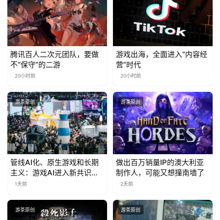
腾讯百人二次元团队，要做
游戏出海，全面进入“内容经
不“保守”的二游
营”时代
20小时前
20小时前
游茶原创
游茶原创
管线AI化、原生游戏和长期
做出百万销量IP的澳大利亚
主义：游戏AI进入新共识时
制作人，可能又想撞南墙了
代
1天前
2天前
游茶原创
游茶原创