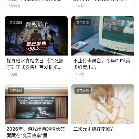
代
9小时前
1天前
游茶原创
游茶原创
探寻暗水真相之日 《杀死影
不止传奇舞台，今年CJ恺英
子》正式发售！首发折扣限
多维度出击
时开启中
1天前
1天前
游茶原创
游茶原创
2026年，游戏出海的增长答
二次元正统在南欧？
案藏在”变现效率”里