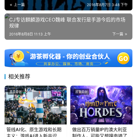
海
上一篇
2016年8月7日 3:48 下午
站
CJ专访麒麟游戏CEO魏峰 联合发行是手游今后的市场
规律
2016年8月8日 11:13 上午
下一篇
中
文
(
中
国
)
相关推荐
游茶原创
游茶原创
管线AI化、原生游戏和长期
做出百万销量IP的澳大利亚
主义：游戏AI进入新共识时
制作人，可能又想撞南墙了