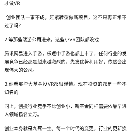
才做VR
休
 创业团队一事不成，赶紧转型做新项目，这不是再正常不
闲
过了吗？
游
戏
2.等那些端游公司进来，这些小VR团队都没戏
2
腾讯网易进入手游，乐逗中手游也都上市了，任何行业的发
0
展竞争已经都是越来越激烈的，先发优势利用好，依然会出
2
现伟大的公司。
5
第
3.你看那些大基金投VR都很谨慎。现在投资的都是一些不
十
知名的
三
届
同上，创投行业竞争不比创业小，新基金同样需要依靠早进
金
茶
入领域扬名立万。
奖
创业本身就是九死一生。每一个时代的变更，行业的更新换