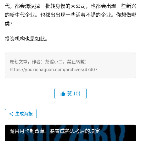
代，都会淘汰掉一批转身慢的大公司，也都会出现一些新兴
的新生代企业。也都出出现一些活着不错的企业。你想做哪
7
类？
月
投资机构也是如此。
3
0
原创文章，作者：茶馆小二，禁止转载：
日
https://youxichaguan.com/archives/47407
游
茶
赞
(0)
对
接
生成海报
会
魔兽月卡制改革：暴雪成熟思考后的决定
上