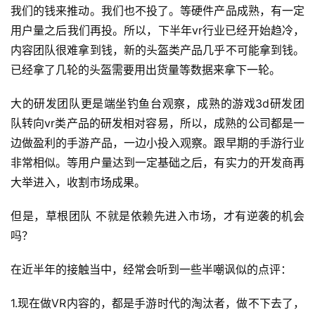
茶
我们的钱来推动。我们也不投了。等硬件产品成熟，有一定
原
用户量之后我们再投。所以，下半年vr行业已经开始趋冷，
创
内容团队很难拿到钱，新的头盔类产品几乎不可能拿到钱。
已经拿了几轮的头盔需要用出货量等数据来拿下一轮。
游
戏
大的研发团队更是端坐钓鱼台观察，成熟的游戏3d研发团
业
队转向vr类产品的研发相对容易，所以，成熟的公司都是一
界
边做盈利的手游产品，一边小投入观察。跟早期的手游行业
非常相似。等用户量达到一定基础之后，有实力的开发商再
手
大举进入，收割市场成果。
机
游
但是，草根团队 不就是依赖先进入市场，才有逆袭的机会
戏
吗？
单
在近半年的接触当中，经常会听到一些半嘲讽似的点评：
机
游
1.现在做VR内容的，都是手游时代的淘汰者，做不下去了，
戏