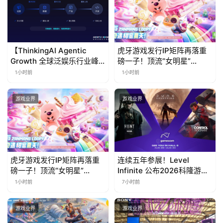
上
海
【ThinkingAI Agentic
虎牙游戏发行IP矩阵再落重
站
Growth 全球泛娱乐行业峰
磅一子！顶流“女明星”
会】Agent 时代，人到底负
ZANMANG LOOPY 正版3D
1小时前
1小时前
责什么
消除手游《消消奇遇》惊喜
中
曝光
游戏业界
游戏业界
文
(
中
国
)
虎牙游戏发行IP矩阵再落重
连续五年参展！Level
磅一子！顶流“女明星”
Infinite 公布2026科隆游戏
ZANMANG LOOPY 正版3D
展产品阵容
1小时前
7小时前
消除手游《消消奇遇》惊喜
曝光
游戏业界
游戏业界