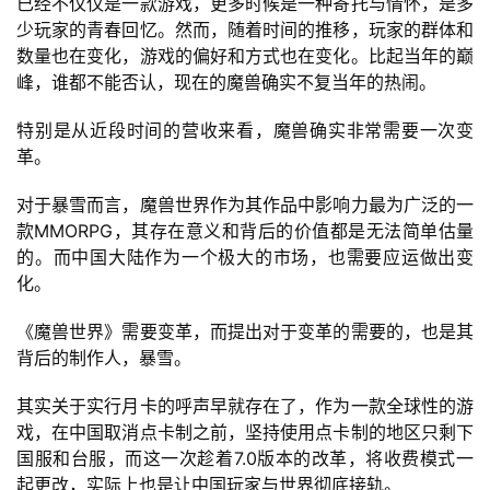
已经不仅仅是一款游戏，更多时候是一种寄托与情怀，是多
少玩家的青春回忆。然而，随着时间的推移，玩家的群体和
游
数量也在变化，游戏的偏好和方式也在变化。比起当年的巅
茶
峰，谁都不能否认，现在的魔兽确实不复当年的热闹。
原
特别是从近段时间的营收来看，魔兽确实非常需要一次变
创
革。
游
对于暴雪而言，魔兽世界作为其作品中影响力最为广泛的一
戏
款MMORPG，其存在意义和背后的价值都是无法简单估量
业
的。而中国大陆作为一个极大的市场，也需要应运做出变
界
化。
手
《魔兽世界》需要变革，而提出对于变革的需要的，也是其
机
背后的制作人，暴雪。
游
其实关于实行月卡的呼声早就存在了，作为一款全球性的游
戏
戏，在中国取消点卡制之前，坚持使用点卡制的地区只剩下
国服和台服，而这一次趁着7.0版本的改革，将收费模式一
单
起更改，实际上也是让中国玩家与世界彻底接轨。