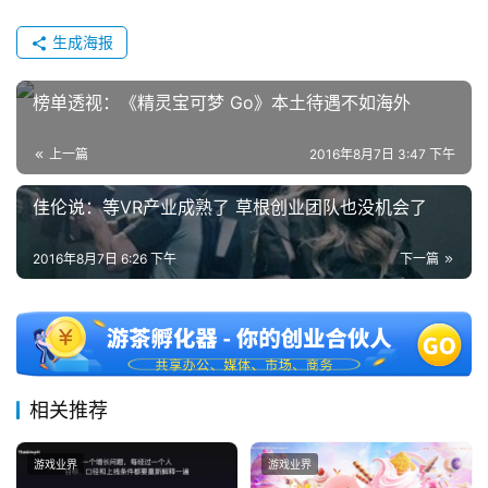
茶
奖
生成海报
榜单透视：《精灵宝可梦 Go》本土待遇不如海外
7
上一篇
2016年8月7日 3:47 下午
月
佳伦说：等VR产业成熟了 草根创业团队也没机会了
3
0
2016年8月7日 6:26 下午
下一篇
日
游
茶
对
相关推荐
接
游戏业界
游戏业界
会