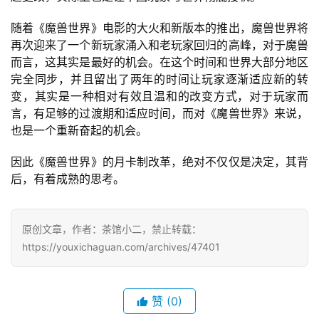
机
游
随着《魔兽世界》电影的大火和新版本的推出，魔兽世界将
戏
再次迎来了一个新玩家涌入和老玩家回归的高峰，对于魔兽
而言，这其实是最好的机会。在这个时间和世界大部分地区
休
完全同步，并且留出了两年的时间让玩家逐渐适应新的转
闲
变，其实是一种相对有效且温和的改变方式，对于玩家而
游
言，有足够的过渡期和适应时间，而对《魔兽世界》来说，
戏
也是一个重新奋起的机会。
因此《魔兽世界》的月卡制改革，绝对不仅仅是决定，其背
2
后，有着成熟的思考。
0
2
5
原创文章，作者：茶馆小二，禁止转载：
第
https://youxichaguan.com/archives/47401
十
三
届
赞
(0)
金