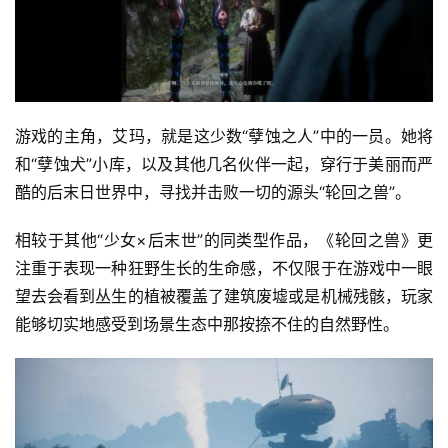
游戏的主角，艾玛，就是这少数“孽蚀之人”中的一员。她将
和“孽蚀犬”小库，以及其他几名伙伴一起，穿行于美丽而严
酷的后末日世界中，寻找并击败一切的源头“轮回之兽”。
相较于其他“少女×后末世”的同类型作品，《轮回之兽》更
注重于表现一种狂野生长的生命感，不仅限于在游戏中一眼
望去会看到丛生的植被覆盖了建筑废墟或是机械残骸，玩家
能够切实地感受到场景生态中那按捺不住的自然野性。