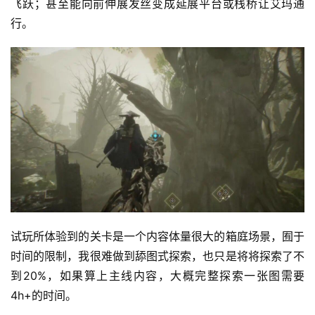
飞跃；甚至能向前伸展发丝变成延展平台或栈桥让艾玛通
行。
游
戏
业
界
手
机
游
戏
单
机
试玩所体验到的关卡是一个内容体量很大的箱庭场景，囿于
游
时间的限制，我很难做到舔图式探索，也只是将将探索了不
戏
到20%，如果算上主线内容，大概完整探索一张图需要
4h+的时间。
休
闲