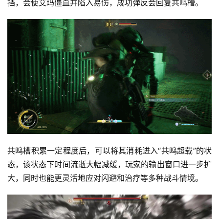
挡，会使艾玛僵直并陷入易伤，成功弹反会回复共鸣槽。
共鸣槽积累一定程度后，可以将其消耗进入“共鸣超载”的状
态，该状态下时间流逝大幅减缓，玩家的输出窗口进一步扩
大，同时也能更灵活地应对闪避和治疗等多种战斗情境。