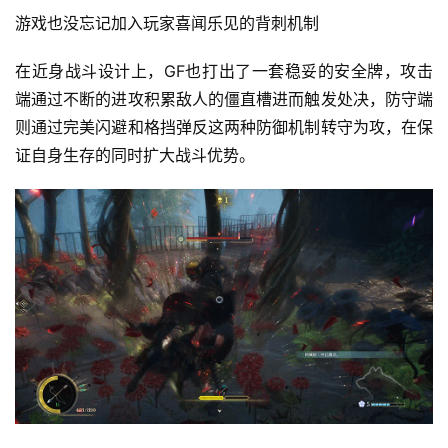
游戏也没忘记加入玩家喜闻乐见的背刺机制
中
在近身战斗设计上，GF也打出了一套稳妥的安全牌，攻击
文
(
端通过不断的进攻积累敌人的僵直槽进而触发处决，防守端
中
则通过完美闪避和格挡弹反这两种防御机制转守为攻，在保
国
证自身生存的同时扩大战斗优势。
)