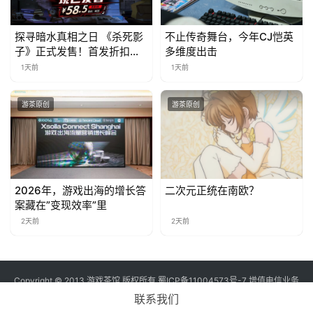
探寻暗水真相之日 《杀死影
不止传奇舞台，今年CJ恺英
子》正式发售！首发折扣限
多维度出击
时开启中
1天前
1天前
游茶原创
游茶原创
2026年，游戏出海的增长答
二次元正统在南欧？
案藏在”变现效率”里
2天前
2天前
Copyright © 2013 游戏茶馆 版权所有
蜀ICP备11004573号-7
增值电信业务
经营许可证 川B2-20170060号
联系我们