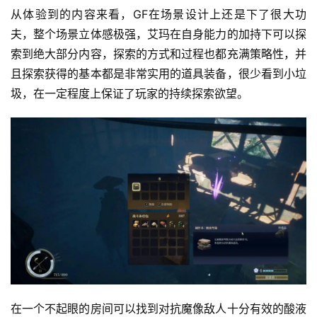
从体验到的内容来看，GF在场景设计上还是下了很大功
游
戏
夫，整个场景立体感极强，艾玛在自身能力的加持下可以探
索到绝大部分内容，探索的方式和过程也都充满策略性，并
2
且探索获得的基本都是非常实用的道具装备，很少看到小垃
0
圾，在一定程度上保证了玩家的持续探索欲望。
2
5
第
十
三
届
金
茶
奖
7
在一个不起眼的房间可以找到对抗魔像敌人十分有效的酸液