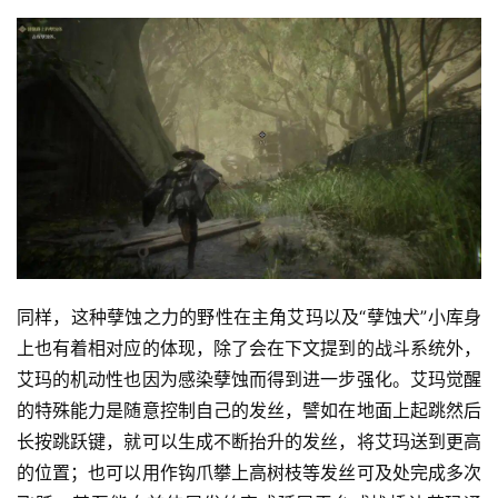
首
同样，这种孽蚀之力的野性在主角艾玛以及“孽蚀犬”小库身
页
上也有着相对应的体现，除了会在下文提到的战斗系统外，
艾玛的机动性也因为感染孽蚀而得到进一步强化。艾玛觉醒
游
的特殊能力是随意控制自己的发丝，譬如在地面上起跳然后
茶
长按跳跃键，就可以生成不断抬升的发丝，将艾玛送到更高
原
的位置；也可以用作钩爪攀上高树枝等发丝可及处完成多次
创