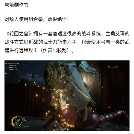
弩箭制作书
月
3
对敌人使用组合拳，效果绝佳！
0
《轮回之兽》拥有一套普适度很高的战斗系统，主角艾玛的
日
战斗方式以近战的武士刀斩击为主，也会使用弓弩一类的武
游
器进行远程攻击（伤害比较刮）。
茶
对
接
会
上
海
站