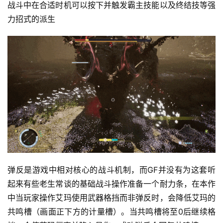
战斗中在合适时机可以按下并触发霸主技能以及终结技等强
力招式的派生
弹反是游戏中相对核心的战斗机制，而GF并没有为这套听
起来有些老生常谈的基础战斗操作准备一个耐力条，在本作
中当玩家操作艾玛使用武器格挡而非弹反时，会降低艾玛的
共鸣槽（画面正下方的计量槽）。当共鸣槽将至0后继续格