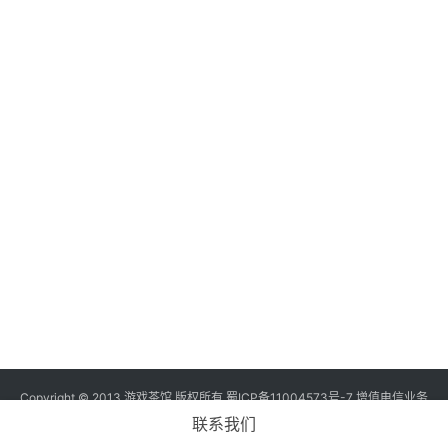
三
届
金
茶
奖
7
月
3
0
日
游
Copyright © 2013 游戏茶馆 版权所有
蜀ICP备11004573号-7
增值电信业务
经营许可证 川B2-20170060号
茶
联系我们