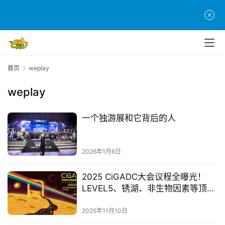
戏
单
机
游
首页
weplay
戏
weplay
休
闲
一个独游展和它背后的人
游
戏
2026年1月6日
2
0
2025 CiGADC大会议程全曝光！
2
LEVEL5、锈湖、非生物因素等顶尖
5
制作人齐聚，揭秘爆款游戏诞生法
第
则
2025年11月10日
十