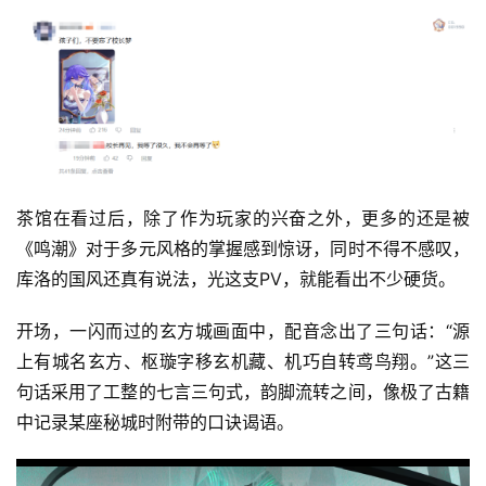
茶馆在看过后，除了作为玩家的兴奋之外，更多的还是被
《鸣潮》对于多元风格的掌握感到惊讶，同时不得不感叹，
库洛的国风还真有说法，光这支PV，就能看出不少硬货。
开场，一闪而过的玄方城画面中，配音念出了三句话：“源
上有城名玄方、枢璇字移玄机藏、机巧自转鸢鸟翔。”这三
句话采用了工整的七言三句式，韵脚流转之间，像极了古籍
中记录某座秘城时附带的口诀谒语。