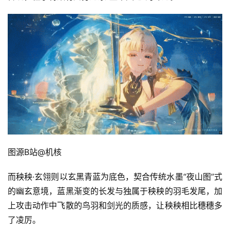
图源B站@机核
而秧秧·玄翎则以玄黑青蓝为底色，契合传统水墨“夜山图”式
的幽玄意境，蓝黑渐变的长发与独属于秧秧的羽毛发尾，加
上攻击动作中飞散的鸟羽和剑光的质感，让秧秧相比穗穗多
首
了凌厉。
页