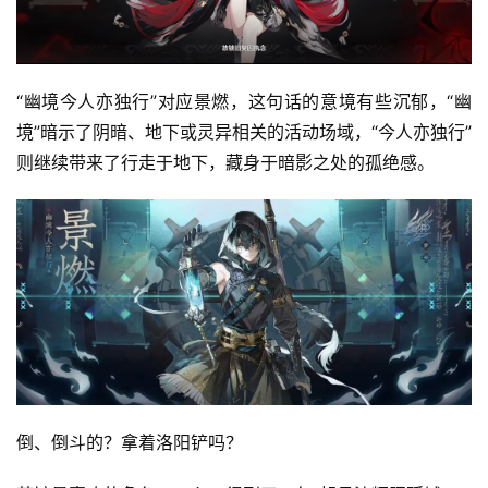
上
海
站
“幽境今人亦独行”对应景燃，这句话的意境有些沉郁，“幽
境”暗示了阴暗、地下或灵异相关的活动场域，“今人亦独行”
则继续带来了行走于地下，藏身于暗影之处的孤绝感。
中
文
(
中
国
)
倒、倒斗的？拿着洛阳铲吗？