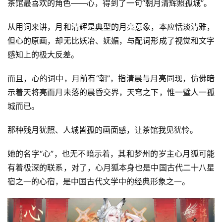
茶馆最喜欢的角色——心，得到了一句“朝月清辉照孤城”。
从用词来讲，月和清辉是典型的月亮意象，本应恬淡清雅，
但心的原画，却无比妖冶、妩媚，与配词形成了视觉和文字
感知上的极大反差。
而且，心的词中，月前有“朝”，指清晨与月亮同现，仿佛暗
示着天将亮而月未落的晨昏交界，天穹之下，惟一璧人一孤
城而已。
那种残月犹照、人城皆孤的画面感，让茶馆我见犹怜。
她的名字“心”，也无不暗示着，其和梦州的岁主心月狐可能
有着极深的联系，对了，心月狐本身也是中国古代二十八星
宿之一的心宿，是中国古代文学中的经典形象之一。