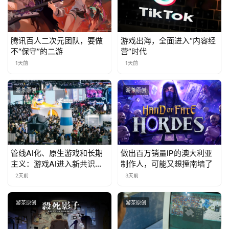
腾讯百人二次元团队，要做
游戏出海，全面进入“内容经
不“保守”的二游
营”时代
1天前
1天前
游茶原创
游茶原创
管线AI化、原生游戏和长期
做出百万销量IP的澳大利亚
主义：游戏AI进入新共识时
制作人，可能又想撞南墙了
代
2天前
3天前
游茶原创
游茶原创