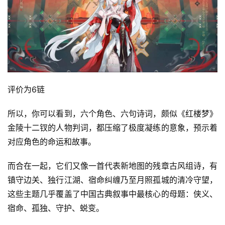
评价为6链
所以，你可以看到，六个角色、六句诗词，颇似《红楼梦》
金陵十二钗的人物判词，都压缩了极度凝练的意象，预示着
对应角色的命运和故事。
而合在一起，它们又像一首代表新地图的残章古风组诗，有
镇守边关、独行江湖、宿命纠缠乃至月照孤城的清冷守望，
这些主题几乎覆盖了中国古典叙事中最核心的母题：侠义、
宿命、孤独、守护、蜕变。