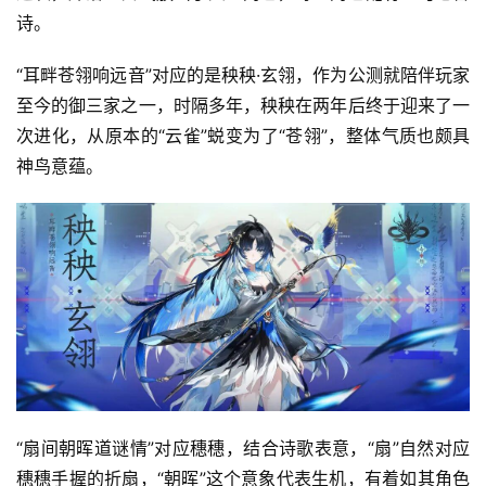
诗。
“耳畔苍翎响远音”对应的是秧秧·玄翎，作为公测就陪伴玩家
至今的御三家之一，时隔多年，秧秧在两年后终于迎来了一
次进化，从原本的“云雀”蜕变为了“苍翎”，整体气质也颇具
神鸟意蕴。
“扇间朝晖道谜情”对应穗穗，结合诗歌表意，“扇”自然对应
穗穗手握的折扇，“朝晖”这个意象代表生机，有着如其角色