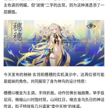
主色调的明媚，但“迷情”二字的出现，则为这种清透添了一
层朦胧。
今天发布的秧秧·玄翎和穗穗的实机演示中，这两位很可能
是姐妹的角色，共同展现了身为神鸟的设计特质：
穗穗以暖金为主调，手持折扇，动作仿佛长袖扇舞，举手投
足间，微缩山川时隐时现，山间红日，暗合金乌负日的神话
传说，粒子特效有几分道家“壶中天地”的味道。