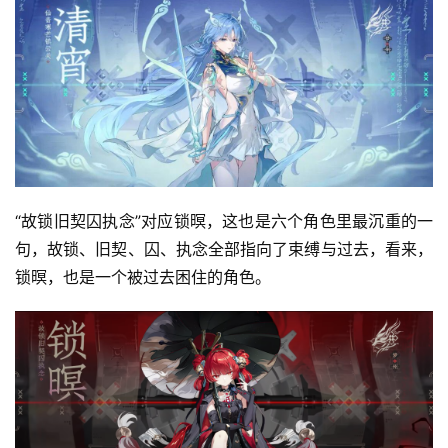
奖
7
月
3
0
“故锁旧契囚执念”对应锁暝，这也是六个角色里最沉重的一
句，故锁、旧契、囚、执念全部指向了束缚与过去，看来，
日
锁暝，也是一个被过去困住的角色。
游
茶
对
接
会