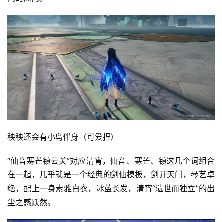
游
戏
休
闲
游
戏
2
0
2
秧秧还会有小鸟伴身（可爱捏）
5
第
“仙音寒芒镇云关”对应清宵，仙音、寒芒、镇这几个词组合
十
在一起，几乎就是一个经典的剑仙模板，剑开天门，琴艺卓
三
绝，配上一身素雅白衣，冰蓝长发，清宵“遗世而独立”的出
届
尘之感跃然。
金
茶