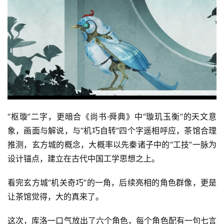
“枢璇”二字，更暗合《尚书·舜典》中“璇玑玉衡”的天文意
象，画面与解说，与“机巧自转”四个字遥相呼应，茶馆合理
推测，玄方城的概念，大概率以先秦诸子中的“工技”一脉为
设计锚点，建立在古代中国工学思想之上。
看完玄方城“机关奇巧”的一角，后续亮相的角色群像，更是
让茶馆觉得，大的真来了。
这次，库洛一口气放出了六个角色，每个角色配有一句七言