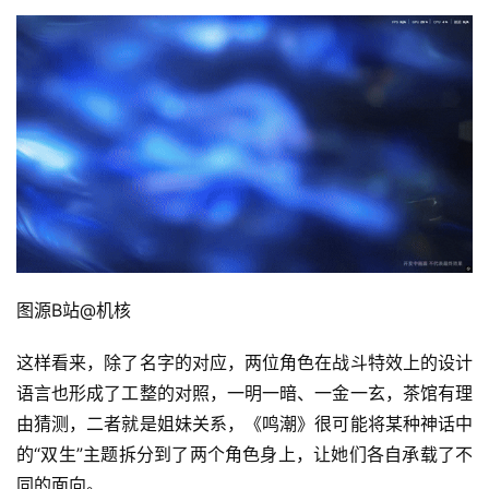
游
茶
原
创
游
戏
业
界
图源B站@机核
手
机
这样看来，除了名字的对应，两位角色在战斗特效上的设计
游
语言也形成了工整的对照，一明一暗、一金一玄，茶馆有理
戏
由猜测，二者就是姐妹关系，《鸣潮》很可能将某种神话中
的“双生”主题拆分到了两个角色身上，让她们各自承载了不
单
机
同的面向。