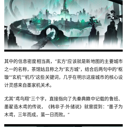
其中的信息密度相当高，“玄方”应该就是新地图的主要城市
之一的名称，茶馆姑且称之为“玄方城”，结合后两句中的“枢
璇”“玄机”“机巧”这些关键词，几乎在明示这座城市的核心设
计灵感来自墨家机关术。
尤其“鸢鸟翔”三个字，直接指向了先秦典籍中记载的鲁班、
墨翟造木鸢的传说，《韩非子·外储说》就曾提到：“墨子为
木鸢，三年而成，蜚一日而败。”