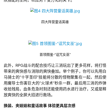
队搭配的空间，以应对千变万化的关卡。
单
机
四大阵营童话英雄
游
戏
休
闲
游
首领图鉴-“诅咒女巫”
戏
此外，RPG战斗的配合技巧让三消玩出了更多花样，将打怪
带来的爽快感与消除的爽快叠加。举个例子，你可以先用白
2
马骑士的“十字圣印”技能将分散的怪物聚集在一起，然后使
0
用魔导士伤害巨大的“火球术”秒杀一群，最后用三消的炸弹
2
收拾残局，血条危急时刻还能使用药水进行治疗，又或是释
5
放爽快的全屏大招进行救场。
第
十
换装、夹娃娃和童话故事 体验更具层次感
三