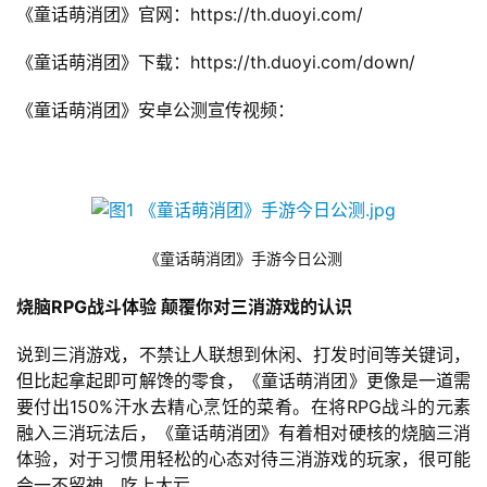
《童话萌消团》官网：https://th.duoyi.com/
《童话萌消团》下载：https://th.duoyi.com/down/
《童话萌消团》安卓公测宣传视频：
《童话萌消团》手游今日公测
烧脑RPG战斗体验 颠覆你对三消游戏的认识
说到三消游戏，不禁让人联想到休闲、打发时间等关键词，
但比起拿起即可解馋的零食，《童话萌消团》更像是一道需
要付出150%汗水去精心烹饪的菜肴。在将RPG战斗的元素
融入三消玩法后，《童话萌消团》有着相对硬核的烧脑三消
体验，对于习惯用轻松的心态对待三消游戏的玩家，很可能
会一不留神，吃上大亏。