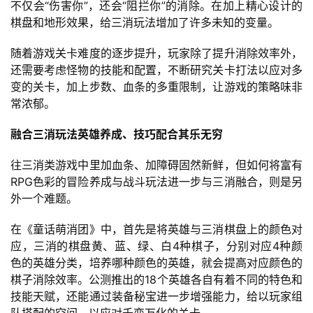
不仅会“伤害你”，还会“阻拦你”的消除。在加上精心设计的
棋盘和地形效果，给三消玩法增加了许多未知的变量。
首
页
随着游戏关卡难度的逐步提升，玩家除了提升消除效率外，
还需要考虑怪物的技能和配置，不断研究关卡打法以应对多
游
变的关卡，加上步数、血条的多重限制，让游戏的策略味非
茶
常浓郁。
原
创
融合三消玩法英雄养成、技巧配合其乐无穷
往三消类游戏中里加血条、加障碍固然新鲜，但如何将富有
游
RPG色彩的冒险养成与战斗玩法进一步与三消融合，则是另
戏
外一个难题。
业
界
在《童话萌消团》中，首先是将英雄与三消棋盘上的颜色对
应，三消的棋盘黄、蓝、绿、白4种棋子，分别对应4种颜
手
色的英雄分类，培养哪种颜色的英雄，就会提高对应颜色的
机
棋子消除效率。公测推出的18个英雄各自有着不同的特色和
游
技能天赋，还能通过装备秘宝进一步增强能力，给以玩家组
戏