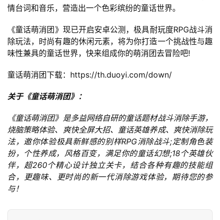
情台词和音乐，营造出一个色彩缤纷的童话世界。
接
《童话萌消团》现已开启安卓公测，极具耐玩度RPG战斗消
会
除玩法，时尚有趣的休闲元素，将为你打造一个挑战性与趣
上
味性兼具的童话世界，快来组成你的萌消团去冒险吧!
海
童话萌消团下载：https://th.duoyi.com/down/
站
关于《童话萌消团》：
《童话萌消团》是多益网络自研的童话题材战斗消除手游，
中
烧脑策略体验、爽快全屏大招、童话英雄养成、爽快消除玩
文
法，邀你体验极具新鲜感的别样RPG消除战斗;定制角色装
(
扮，个性养成，风格百变，满足你的童话幻想;18个英雄伙
中
伴，超260个精心设计独立关卡，结合各种有趣的技能组
国
合，更趣味、更时尚的新一代消除游戏体验，期待您的参
)
与！