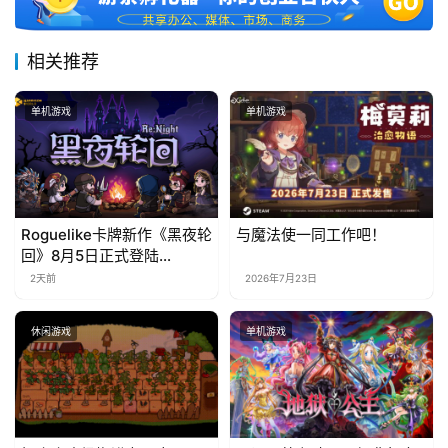
相关推荐
单机游戏
单机游戏
Roguelike卡牌新作《黑夜轮
与魔法使一同工作吧！
回》8月5日正式登陆
Steam，首发9折优惠开启
2天前
2026年7月23日
休闲游戏
单机游戏