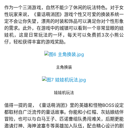
届
作为一个三消游戏，自然不能少了休闲的玩法特色。对于女
金
性玩家来说，《童话萌消团》游戏个性又可爱的换装系统一
茶
定不会让你失望，漂亮的时装和饰品可以满足你对个性形象
奖
的需求。此外，在游戏中的城镇可以看到一个非常显眼的娃
娃机，这是日常玩法的一环，每天可以免费抓3次小熊公
仔，轻松获得丰富的游戏奖励。
7
月
主角换装
3
0
娃娃机玩法
日
游
值得一提的是，《童话萌消团》里的英雄和怪物BOSS设定
都取材自广泛流传的童话故事。你能和小红帽、灰姑娘结伴
茶
冒险，也可以与白马王子、匹诺曹组队勇闯难关，后期更能
对
邀请灯神、海神波塞冬等英雄加入队伍，配合精心设计的剧