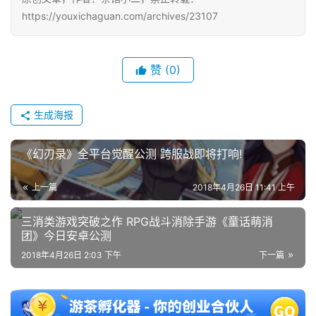
https://youxichaguan.com/archives/23107
单
机
游
赞
(0)
戏
生成海报
休
闲
《幻刃录》全平台觉醒公测 跨服战即将打响!
游
戏
上一篇
2018年4月26日 11:41 上午
2
三消类游戏突破之作 RPG战斗消除手游《童话萌消
0
团》今日安卓公测
2
2018年4月26日 2:03 下午
下一篇
5
第
十
三