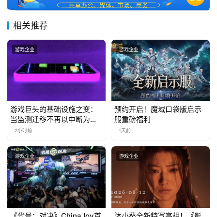
届
金
相关推荐
茶
奖
游戏企业
游戏企业
7
月
游戏巨头的基础设施之变：
预约开启！魔域口袋版启示
当监测迁移不再以中断为代
服重磅福利
3
价
2小时前
1天前
0
日
游戏企业
游戏企业
游
茶
对
《代号：对决》ChinaJoy首
沐小葵全新特写亮相！《影