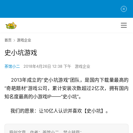
首
页
游
茶
首页
游戏企业
原
史小坑游戏
创
茶馆小二
2018年4月26日 12:38 下午
游戏企业
游
戏
    2013年成立的“史小坑游戏”团队，是国内下载量最高的
业
“奇葩题材”游戏公司，累计安装次数超过2亿次，拥有国内
界
知名度最高的小游戏IP——“史小坑”。
手
    我们的愿景：让10亿人认识并喜欢【史小坑】。
机
游
戏
原创文章，作者：茶馆小二，禁止转载：