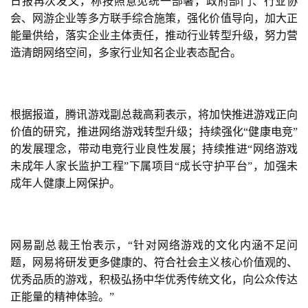
日报再次发文，称按照意见统一部署，政府部门、行业协
游
会、网游企业等多方联手综合施策，强化价值导向，加大正
戏
能量供给，落实企业主体责任，推动行业转型升级，努力营
造清朗网络空间，多家行业知名企业表态配合。
2
0
2
5
根据报道，腾讯游戏副总裁高莉表示，将加快推进游戏正向
第
价值的研究，推进网络游戏转型升级；持续强化“健康电竞”
十
的发展理念，带动电竞行业良性发展；持续推进“网络游戏
三
未成年人家长监护工程”下属项目“成长守护平台”，加强未
届
成年人健康上网保护。
金
茶
奖
网易副总裁王怡表示，“针对网络游戏的文化内涵不足问
题，网易将研发更多健康的、符合社会主义核心价值观的、
优秀品质的游戏，积极弘扬中华优秀传统文化，向公众传达
7
正能量的精神体验。”