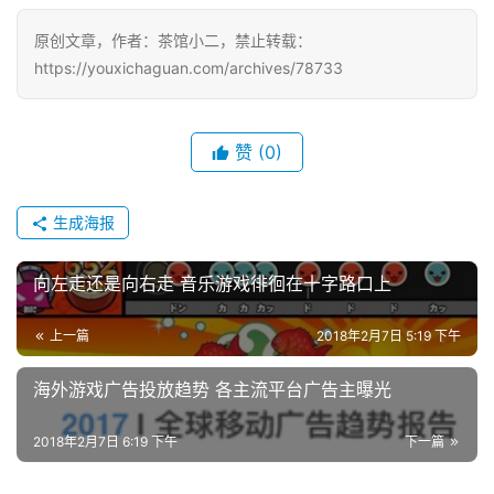
原创文章，作者：茶馆小二，禁止转载：
中
https://youxichaguan.com/archives/78733
文
(
中
国
赞
(0)
)
生成海报
向左走还是向右走 音乐游戏徘徊在十字路口上
上一篇
2018年2月7日 5:19 下午
海外游戏广告投放趋势 各主流平台广告主曝光
2018年2月7日 6:19 下午
下一篇