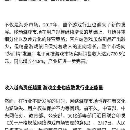
游
戏
业
不仅是海外市场，2017年，整个游戏行业也迎来了新的发
界
展。移动游戏市场在用户规模继续增长的基础上，开始注重
细分化以及差异化的经营策略；客户端游戏虽然新品产出较
手
少，但精品游戏依旧保持着收入的正向增长，整个市场向
机
“少而精”发展；电子竞技游戏市场实际销售收入达到
亿
730.5
游
元，同比增长
，产业链进一步完善。
44.8%
戏
单
收入越高责任越重
游戏企业也应散发行业正能量
机
游
然而，在行业不断发展的同时，网络游戏市场也存在着文化
戏
内涵缺失、用户权益保护不力等问题。前不久，中宣部、中
央网信办、教育部、公安部、文化部等部门近日联合印发
休
《关于严格规范网络游戏市场管理的意见》，2月
日，人民
7
闲