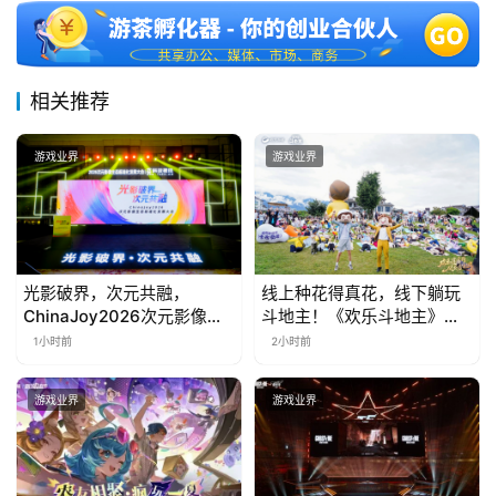
相关推荐
游戏业界
游戏业界
光影破界，次元共融，
线上种花得真花，线下躺玩
ChinaJoy2026次元影像生
斗地主！《欢乐斗地主》欢
态标准化发展大会盛大召开
乐中国行·云南站精彩盘点
1小时前
2小时前
游戏业界
游戏业界