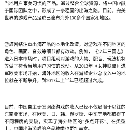
当地用户审美习惯的产品。通过整合全球资源，将中国IP融
于国际团队之中，形成了一条稳固的出海之路。目前，完美
世界的游戏产品足迹已遍布海外
多个国家和地区。
100
游族网络注重出海产品的本地化改造，对游戏在不同地区的
角色、画面、音效等细节都有改动。例如，《少年三国志》
进入日本市场时，项目组就对游戏的人物、配音、玩法机制
等做了符合当地用户习惯的改动。从2013年《女神联盟》进
军欧美市场开始，海外地区的收入在游族企业总收入中的地
首
位就在不断攀升，到
年上半年已经超过六成。
2017
页
游
目前，中国自主研发网络游戏的收入已经不仅局限于以往的
茶
东南亚市场，在欧美、日、韩、俄罗斯、中东等地都取得了
原
不同程度的突破，实现了海外地区的“多点开花”。在类型
创
上，中国出海游戏的产品种类也更加丰富。