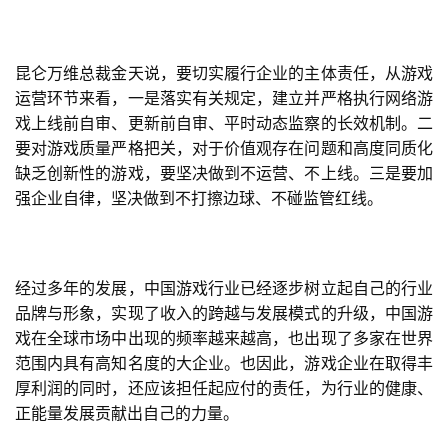
月
3
昆仑万维总裁金天说，要切实履行企业的主体责任，从游戏
0
运营环节来看，一是落实有关规定，建立并严格执行网络游
日
戏上线前自审、更新前自审、平时动态监察的长效机制。二
要对游戏质量严格把关，对于价值观存在问题和高度同质化
游
缺乏创新性的游戏，要坚决做到不运营、不上线。三是要加
茶
强企业自律，坚决做到不打擦边球、不碰监管红线。
对
接
经过多年的发展，中国游戏行业已经逐步树立起自己的行业
会
品牌与形象，实现了收入的跨越与发展模式的升级，中国游
上
戏在全球市场中出现的频率越来越高，也出现了多家在世界
范围内具有高知名度的大企业。也因此，游戏企业在取得丰
海
厚利润的同时，还应该担任起应付的责任，为行业的健康、
站
正能量发展贡献出自己的力量。