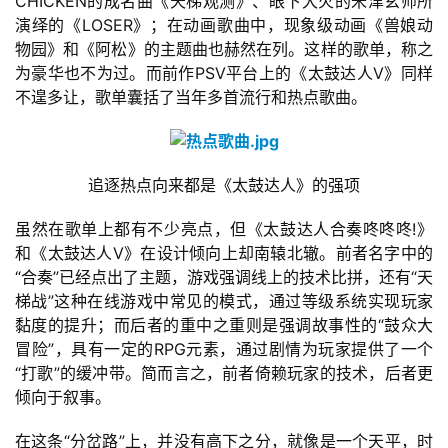
CHICKEN的成名曲《天梯观测》、眼下大火的米津玄师所
演绎的《LOSER》；在动画歌曲中，现象级动画《兽娘动
物园》和《阿松》的主题曲也赫然在列。这样的歌单，称之
为豪华也不为过。而前作PSV平台上的《太鼓达人V》同样
不遑多让，歌单囊括了当年多首流行和热点歌曲。
追逐热点向来都是《太鼓达人》的强项
虽然在歌单上都有不少亮点，但《太鼓达人合奏咚咚咚!》
和《太鼓达人V》在设计倾向上却南辕北辙。前者名字中的
“合奏”已经点出了主题，游戏强调线上的技术比拼，还有“天
梯战”这种在线游戏中常见的模式，通过等级系统实现玩家
黏度的提升；而后者的重中之重则是强调故事性的“鼓众大
冒险”，具有一定的RPG元素，通过剧情为玩家提供了一个
“打歌”的缓冲带。简而言之，前者倚赖玩家的技术，后者更
倾向于叙事。
在这条“分岔路”上，并没有高下之分，就像是一个天平，时