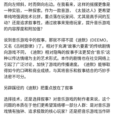
而向左倾斜，时而倒向右边。在我看来，这样的摇摆更像是
一种实验，一种探索。作为一款音游，《太鼓达人》更希望
单纯地强调技术比拼，重点落在玩家间、尤其是高手间的互
动？还是追求叙事性，通过故事来笼络玩家，提升音乐游戏
的内容厚度和附加值？
说到音乐游戏中的叙事，那就不得不提《迪默》(DEEMO，
又名《古树旋律》)了。相对于充满“故事六要素”的传统剧情
向游戏不同，《迪默》相对隐晦的叙事手法更契合“音乐”这
种以传达情绪为主的艺术形式。本作的剧情也在社交网络上
引起了广泛讨论，加快了游戏的传播速度。《迪默》能够取
得如今的口碑和商业成绩，与其将音乐和叙事结合的巧妙手
法密不可分。
另辟蹊径的《迪默》把重点放在了叙事
选择技术，还是选择叙事？对音乐游戏的制作者来说，这个
问题的本质在于他们更希望笼络哪一部分人群：是对音乐游
戏情有独钟、追求极致的核心玩家？还是把音乐游戏当作碎