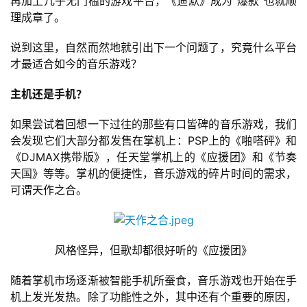
再加上几乎无门槛的游戏平台，《迪默》成为“爆款”也就顺
届
理成章了。
金
茶
说到这里，自然而然地就引出下一个问题了，究竟什么平台
奖
才最适合如今的音乐游戏？
主机还是手机？
如果尝试着回想一下过往的那些有口皆碑的音乐游戏，我们
7
会发现它们大部分都发售在掌机上：PSP上的《啪嗒砰》和
月
《DJMAX携带版》，任天堂掌机上的《应援团》和《节奏
天国》等等。掌机的便捷性，音乐游戏的碎片时间的需求，
3
可谓天作之合。
0
日
游
风格怪异，但歌却都很好听的《应援团》
茶
随着掌机市场逐渐被智能手机所蚕食，音乐游戏也开始在手
机上发光发热。除了功能性之外，其中还有个重要的原因，
对