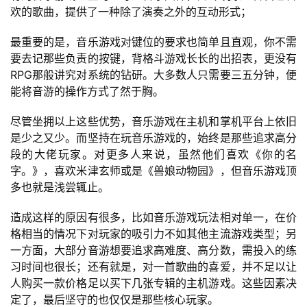
欢的歌曲，提供了一种除了演奏之外的互动形式；
首
页
最重要的是，音乐游戏对键位的要求也简单且直观，你不需
要去记那些负责的按键，背格斗游戏长长的出招表，更没有
RPG那般讲究对系统的钻研。大多数人只需要三五分钟，便
游
能将音游的操作方式了然于胸。
茶
原
尽管坐拥以上这些优势，音乐游戏在主机和掌机平台上依旧
创
是少之又少。而坚持在玩音乐游戏的，始终是那些追求高分
段的大佬玩家。对更多人来说，虽然他们喜欢《你的名
游
字。》，喜欢米津玄师或是《兽娘动物园》，但音乐游戏顶
戏
多也就是浅尝辄止。
业
界
造成这样的原因有很多，比如音乐游戏玩法相对单一，在价
格相当的情况下对玩家的吸引力不如其他主流游戏类型；另
一方面，大部分音游想要追求高难度、高分数，需投入的练
手
习时间也很长；还有就是，对一首歌曲的喜爱，并不足以让
机
人购买一款价格足以买下几张专辑的主机游戏。这些因素决
游
定了，最后坚守的也仅仅是那些核心玩家。
戏