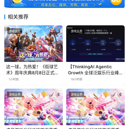
相关推荐
游戏业界
游戏业界
这一球，为热爱！《街球艺
【ThinkingAI Agentic
术》周年庆典8月8日正式上
Growth 全球泛娱乐行业峰
线，多重福利与全新内容同
会】Agent 时代，人到底负
1小时前
19小时前
步开启
责什么
游戏业界
游戏业界