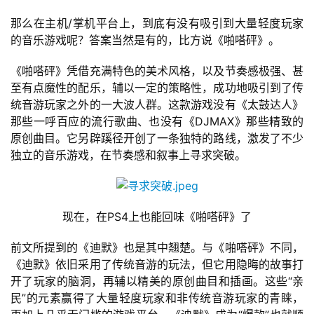
那么在主机/掌机平台上，到底有没有吸引到大量轻度玩家
单
的音乐游戏呢？答案当然是有的，比方说《啪嗒砰》。
机
游
《啪嗒砰》凭借充满特色的美术风格，以及节奏感极强、甚
戏
至有点魔性的配乐，辅以一定的策略性，成功地吸引到了传
统音游玩家之外的一大波人群。这款游戏没有《太鼓达人》
那些一呼百应的流行歌曲、也没有《DJMAX》那些精致的
休
原创曲目。它另辟蹊径开创了一条独特的路线，激发了不少
闲
独立的音乐游戏，在节奏感和叙事上寻求突破。
游
戏
2
现在，在PS4上也能回味《啪嗒砰》了
0
2
前文所提到的《迪默》也是其中翘楚。与《啪嗒砰》不同，
5
《迪默》依旧采用了传统音游的玩法，但它用隐晦的故事打
第
开了玩家的脑洞，再辅以精美的原创曲目和插画。这些“亲
十
民”的元素赢得了大量轻度玩家和非传统音游玩家的青睐，
三