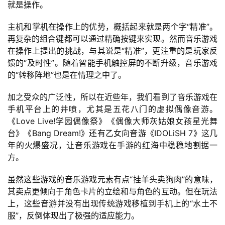
就是操作。
接
主机和掌机在操作上的优势，概括起来就是两个字“精准”。
会
再复杂的组合键都可以通过精确按键来实现。然而音乐游戏
上
在操作上提出的挑战，与其说是“精准”，更注重的是玩家反
馈的“及时性”。随着智能手机触控屏的不断升级，音乐游戏
海
的“转移阵地”也是在情理之中了。
站
加之受众的广泛性，所以在近些年，我们看到了音乐游戏在
手机平台上的井喷，尤其是五花八门的虚拟偶像音游。
《Love Live!学园偶像祭》《偶像大师灰姑娘女孩星光舞
中
台》《Bang Dream!》还有乙女向音游《IDOLiSH 7》这几
文
年的火爆盛况，让音乐游戏在手游的红海中稳稳地割据一
(
方。
中
国
虽然这些游戏的音乐游戏元素有点“挂羊头卖狗肉”的意味，
)
其卖点更倾向于角色卡片的立绘和与角色的互动。但在玩法
上，这些音游并没有出现传统游戏移植到手机上的“水土不
服”，反倒体现出了极强的适应能力。