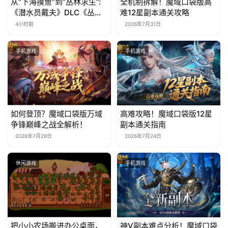
从“下海摸鱼”到“丛林求生”:
全机制拆解！魔域口袋版高
《潜水员戴夫》DLC《丛
难12星副本通关攻略
林》移动端定档8月14日
4小时前
2026年7月31日
手机游戏
手机游戏
如何登顶？魔域口袋版万域
高难攻略！魔域口袋版12星
争锋巅峰之战全解析！
副本通关指南
2026年7月29日
2026年7月24日
休闲游戏
手机游戏
把小小农场搬进办公桌面，
神V副本难点分析！魔域口袋