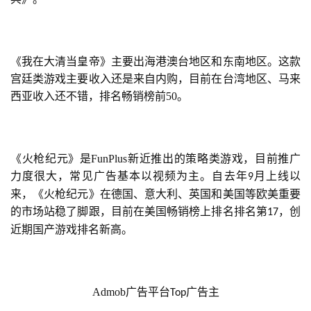
2
5
第
十
《我在大清当皇帝》主要出海港澳台地区和东南地区。这款
三
宫廷类游戏主要收入还是来自内购，目前在台湾地区、马来
届
西亚收入还不错，排名畅销榜前50。
金
茶
奖
《火枪纪元》是FunPlus新近推出的策略类游戏，目前推广
力度很大，常见广告基本以视频为主。自去年
月上线以
9
来，《火枪纪元》在德国、意大利、英国和美国等欧美重要
7
的市场站稳了脚跟，目前在美国畅销榜上排名排名第
，创
17
月
近期国产游戏排名新高。
3
0
Admob广告平台
广告主
Top
日