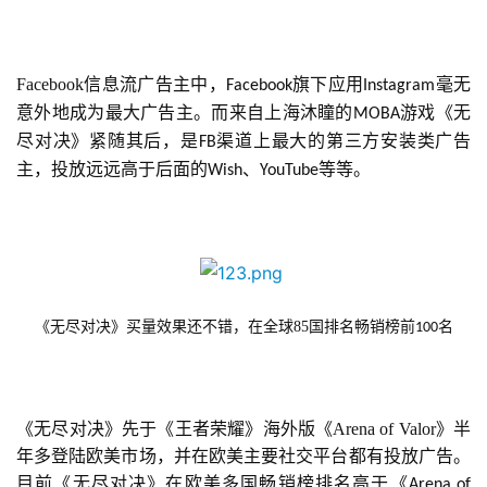
Facebook信息流广告主中，
旗下应用
毫无
Facebook
Instagram
意外地成为最大广告主。而来自上海沐瞳的
游戏《无
MOBA
尽对决》紧随其后，是
渠道上最大的第三方安装类广告
FB
首
主，投放远远高于后面的
、
等等。
Wish
YouTube
页
游
茶
原
创
《无尽对决》买量效果还不错，在全球85国排名畅销榜前
名
100
游
戏
《无尽对决》先于《王者荣耀》海外版《Arena of Valor》半
业
年多登陆欧美市场，并在欧美主要社交平台都有投放广告。
界
目前《无尽对决》在欧美多国畅销榜排名高于《
Arena of 