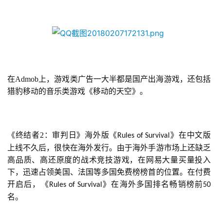
游
茶
对
接
在Admob上，游戏类广告一大半都是国产出海游戏，还包括
会
猎豹移动的音乐类游戏《移动的天空》。
上
海
站
《终结者2：审判日》海外版《
》在中文版
Rules of Survival
上线不久后，很快在海外发行。由于海外手游市场上还缺乏
高品质、高还原度的战术竞技游戏，在网易大量买量投入
下，迅速占领美国、法国等多国免费榜榜首的位置。在付费
中
开启后，《
》在海外多国排名畅销榜前
Rules of Survival
50
文
名。
(
中