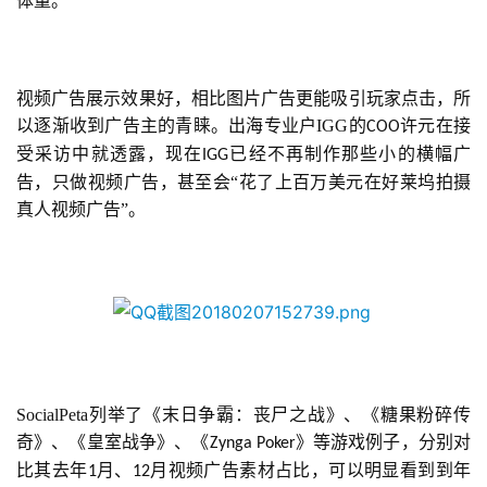
体量。
视频广告展示效果好，相比图片广告更能吸引玩家点击，所
以逐渐收到广告主的青睐。出海专业户IGG的
许元在接
COO
受采访中就透露，现在
已经不再制作那些小的横幅广
IGG
告，只做视频广告，甚至会“花了上百万美元在好莱坞拍摄
真人视频广告”。
SocialPeta列举了《末日争霸：丧尸之战》、《糖果粉碎传
奇》、《皇室战争》、《
》等游戏例子，分别对
Zynga Poker
比其去年
月、
月视频广告素材占比，可以明显看到到年
1
12