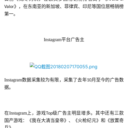
》，在东南亚的新加坡、菲律宾、印尼等国位居畅销榜
Valor
手
第一。
机
游
戏
Instagram平台广告主
单
机
游
戏
Instagram数据采集较为有限，采集了去年
月至今的广告数
10
休
据。
闲
游
戏
在Instagram上，游戏
级广告主明显增多。其中还有三款
Top
2
国产游戏：《我在大清当皇帝》、《火枪纪元》和《放置奇
0
兵》。