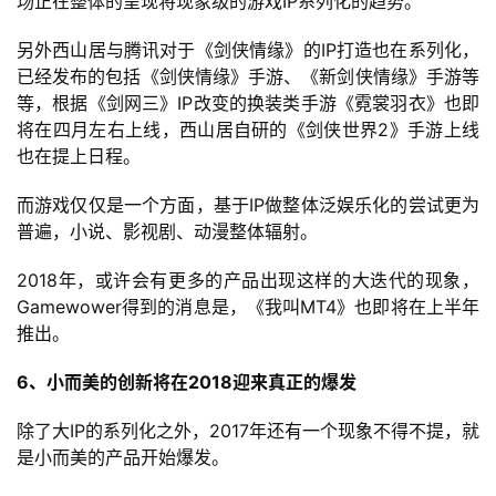
场正在整体的呈现将现象级的游戏IP系列化的趋势。
茶
奖
另外西山居与腾讯对于《剑侠情缘》的IP打造也在系列化，
已经发布的包括《剑侠情缘》手游、《新剑侠情缘》手游等
等，根据《剑网三》IP改变的换装类手游《霓裳羽衣》也即
将在四月左右上线，西山居自研的《剑侠世界2》手游上线
7
也在提上日程。
月
而游戏仅仅是一个方面，基于IP做整体泛娱乐化的尝试更为
3
普遍，小说、影视剧、动漫整体辐射。
0
2018年，或许会有更多的产品出现这样的大迭代的现象，
日
Gamewower得到的消息是，《我叫MT4》也即将在上半年
游
推出。
茶
6、小而美的创新将在2018迎来真正的爆发
对
除了大IP的系列化之外，2017年还有一个现象不得不提，就
接
是小而美的产品开始爆发。
会