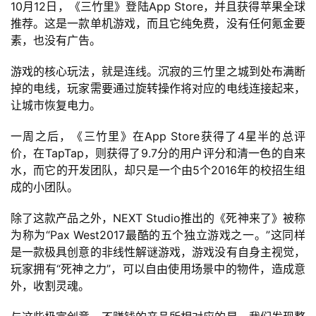
10月12日，《三竹里》登陆App Store，并且获得苹果全球
上
推荐。这是一款单机游戏，而且它纯免费，没有任何氪金要
素，也没有广告。
海
游戏的核心玩法，就是连线。沉寂的三竹里之城到处布满断
站
掉的电线，玩家需要通过旋转操作将对应的电线连接起来，
让城市恢复电力。
中
一周之后，《三竹里》在App Store获得了4星半的总评
文
价，在TapTap，则获得了9.7分的用户评分和清一色的自来
(
水，而它的开发团队，却只是一个由5个2016年的校招生组
中
成的小团队。
国
)
除了这款产品之外，NEXT Studio推出的《死神来了》被称
为称为“Pax West2017最酷的五个独立游戏之一。”这同样
是一款极具创意的非线性解谜游戏，游戏没有自身主视觉，
玩家拥有“死神之力”，可以自由使用场景中的物件，造成意
外，收割灵魂。