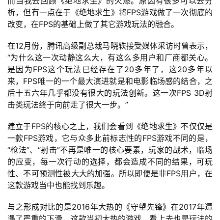
而当我去回顾《绝地求生》的火爆。原因有很多可以去分
析，但有一点在于《绝地求生》将FPS游戏做了一次彻底的
改变，在FPS的基础上做了其它游戏玩法的融合。
在12月份，腾讯高级副总裁马晓轶接受媒体采访时曾表示，
“为什么这一次动静这么大，有这么多用户和厂商都关心。
是因为FPS这个玩法已经存在了20多年了，这20多年以
来，FPS唯一的一个最大演进就是和电影临场感的结合，之
后十五六年几乎都没有很大的玩法创新。这一次FPS 3D射
击类玩法终于向前走了很大一步。”
建立于FPS的核心之上，我们会看到《绝地求生》不仅仅是
一款FPS游戏，它与众多此前标志性的FPS游戏不同的是，
“枪法”、“射击”不再是唯一的核心要素，玩家的战术，临场
的应变，每一次行动的选择，都会造成不同的结果，可玩
性、不可预测性被大大的加强。所以即便是非FPS用户，在
这款游戏当中也能找到乐趣。
与之形成对比的是2016年大热的《守望先锋》在2017年遭
遇了严重的下滑，这款当初大热的游戏，看上去也是玩法的