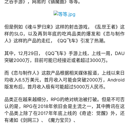
之谷手游》，网易的《镇魔曲》等等。
游
茶
但是例如《魂斗罗归来》这样的射击游戏，《乱世王者》这
原
样的SLG，以及再到年底的吃鸡品类的爆发和《恋与制作
创
人》这样的产品的走红，《QQ飞车》引发了热潮。
游
其中，12月29日，《QQ飞车》手游上线，上线一周，DAU
戏
突破2000万，目前可能已经接近或者超过3000万。
业
界
而《恋与制作人》这款产品根据相关媒体报道，上线以来日
均收入6.5万美元，首月收入可能会突破2000万，Android
版发布后，首月收入极有可能超过5000万人民币。
手
机
品类正在越来越细分，RPG的绝对统治被打破。但是不可否
游
认的是，RPG在2018年依旧会是主流之一，其中腾讯在这
戏
个品类上除了在2017年年底上线的《奇迹：觉醒》外，还
有诸如《剑网三》、《魔力宝贝》、
单