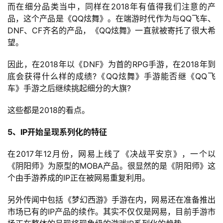
机
而在细分品类当中，同样在2018年有值得我们注意的产
游
品，这个产品是《QQ炫舞》。在端游时代作为与QQ飞车、
戏
DNF、CF齐名的产品，《QQ炫舞》一直就被寄托了很大希
望。
休
因此，在2018年以《DNF》为首的RPG手游，在2018年到
闲
底会获得什么样的成绩?《QQ炫舞》手游能否继《QQ飞
游
车》手游之后继续挑起细分的大旗?
戏
这些都是2018的看点。
2
0
5、IP开始呈现系列化的特征
2
5
在2017年12月份，网易上线了《决战平安京》，一个以
第
《阴阳师》为原型的MOBA产品。很显然的是《阴阳师》这
十
个由手游养成的IP正在被网易重复利用。
三
另外传闻中包括《梦幻西游》手游在内，网易还在准备推出
届
市场已有的IP产品的续作。其实不仅仅是网易，目前手游市
金