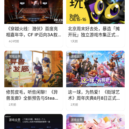
《穿越火线：潜伏》首度亮
北京周末好去处，暴造「摊
相嘉年华，CF IP迈向3A叙
开玩」独立游戏市集正式开
事新高度
票！
4小时前
1天前
游戏业界
游戏业界
修剪皮毛，听些闲聊！《异
这一球，为热爱！《街球艺
兽发廊》全新预告与Steam
术》周年庆典8月8日正式上
免费试玩公开
线，多重福利与全新内容同
2天前
2天前
步开启
游戏业界
游戏业界