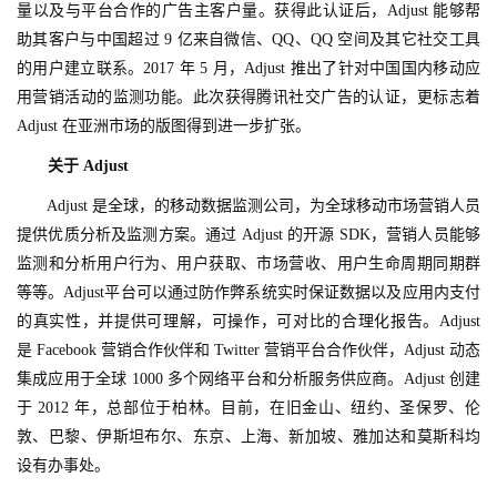
量以及与平台合作的广告主客户量。获得此认证后，Adjust 能够帮
游
助其客户与中国超过 9 亿来自微信、QQ、QQ 空间及其它社交工具
戏
的用户建立联系。2017 年 5 月，Adjust 推出了针对中国国内移动应
用营销活动的监测功能。此次获得腾讯社交广告的认证，更标志着 
2
Adjust 在亚洲市场的版图得到进一步扩张。
0
2
关于 Adjust
5
　　Adjust 是全球，的移动数据监测公司，为全球移动市场营销人员
第
提供优质分析及监测方案。通过 Adjust 的开源 SDK，营销人员能够
十
监测和分析用户行为、用户获取、市场营收、用户生命周期同期群
三
届
等等。Adjust平台可以通过防作弊系统实时保证数据以及应用内支付
金
的真实性，并提供可理解，可操作，可对比的合理化报告。Adjust 
茶
是 Facebook 营销合作伙伴和 Twitter 营销平台合作伙伴，Adjust 动态
奖
集成应用于全球 1000 多个网络平台和分析服务供应商。Adjust 创建
于 2012 年，总部位于柏林。目前，在旧金山、纽约、圣保罗、伦
敦、巴黎、伊斯坦布尔、东京、上海、新加坡、雅加达和莫斯科均
设有办事处。
7