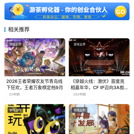
中
文
(
相关推荐
中
国
游戏业界
游戏业界
)
2026王者荣耀农友节青岛线
《穿越火线：潜伏》首度亮
下狂欢，王者万象棋定档9月
相嘉年华，CF IP迈向3A叙
事新高度
2小时前
23小时前
游戏业界
游戏业界