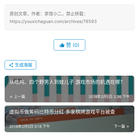
月
原创文章，作者：茶馆小二，禁止转载：
3
https://youxichaguan.com/archives/78593
0
日
赞
(0)
游
茶
生成海报
对
从吃鸡、四个野男人到蛙儿子 游戏市场的机遇在哪？
接
会
上一篇
2018年2月5日 2:36 下午
上
虚拟币做筹码比特币分红 多家棋牌游戏平台被查
海
2018年2月5日 6:18 下午
下一篇
站