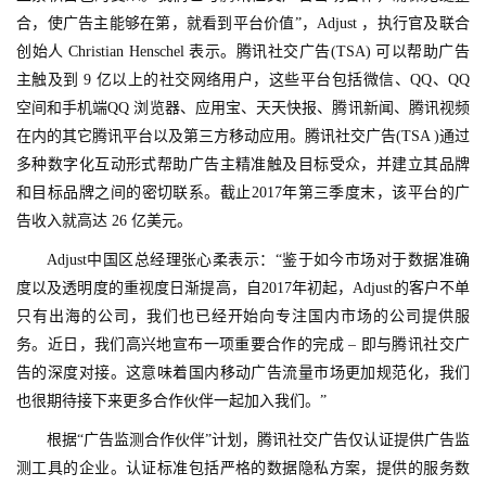
合，使广告主能够在第，就看到平台价值”，Adjust ，执行官及联合
游
创始人 Christian Henschel 表示。腾讯社交广告(TSA) 可以帮助广告
戏
主触及到 9 亿以上的社交网络用户，这些平台包括微信、QQ、QQ 
业
空间和手机端QQ 浏览器、应用宝、天天快报、腾讯新闻、腾讯视频
界
在内的其它腾讯平台以及第三方移动应用。腾讯社交广告(TSA )通过
多种数字化互动形式帮助广告主精准触及目标受众，并建立其品牌
手
和目标品牌之间的密切联系。截止2017年第三季度末，该平台的广
机
告收入就高达 26 亿美元。
游
戏
　　Adjust中国区总经理张心柔表示：“鉴于如今市场对于数据准确
度以及透明度的重视度日渐提高，自2017年初起，Adjust的客户不单
单
只有出海的公司，我们也已经开始向专注国内市场的公司提供服
机
务。近日，我们高兴地宣布一项重要合作的完成 – 即与腾讯社交广
游
告的深度对接。这意味着国内移动广告流量市场更加规范化，我们
戏
也很期待接下来更多合作伙伴一起加入我们。”
　　根据“广告监测合作伙伴”计划，腾讯社交广告仅认证提供广告监
休
测工具的企业。认证标准包括严格的数据隐私方案，提供的服务数
闲