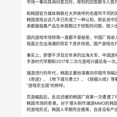
市场一事向其询问意见时，得到的回答颇令人意
和韩国官方媒体韩联社大声疾呼的态度所不同的
韩国游戏业这几年已形成了一种认知，即此前中
来都面临着产品生命周期过于短暂的问题，很少
国内游戏市场特殊一直都不是秘密，中国厂商收
局面正在出海潮的现实下逐步改观，国产游戏也
事实上，即便不涉及近年来的出海大军，中国游
手游时代早期和2017年二次元游戏兴盛后各一次
端游流行的年代，韩国主要扮演着向中国市场输
《奇迹》、《地下城与勇士》、《穿越火线》等
“游戏宗主国“的称呼。
页游崛起后，反应迟缓的韩国厂商第一次遭遇了
韩国市场的奇景。对于埋头制作端游MMO的韩
的游戏形式，韩国人早期完全摸黑，自身没有产