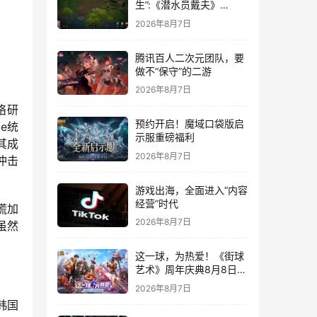
生”:《潜水员戴夫》
DLC《丛林》移动端定档
2026年8月7日
8月14日
腾讯百人二次元团队，要
做不“保守”的二游
2026年8月7日
络研
预约开启！魔域口袋版启
e统
示服重磅福利
其成
2026年8月7日
冲击
游戏出海，全面进入“内容
经营”时代
慌加
2026年8月7日
虽然
这一球，为热爱！《街球
艺术》周年庆典8月8日正
式上线，多重福利与全新
2026年8月7日
内容同步开启
韩国