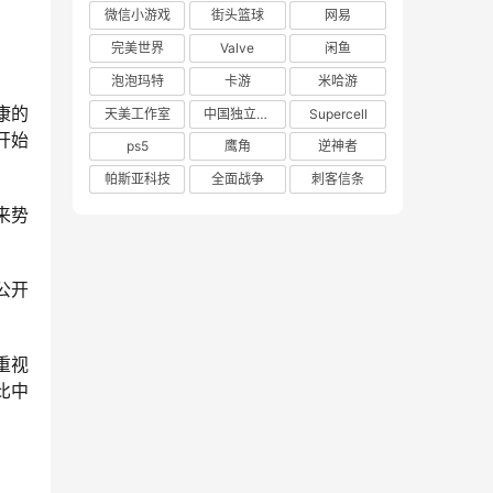
微信小游戏
街头篮球
网易
完美世界
Valve
闲鱼
泡泡玛特
卡游
米哈游
康的
天美工作室
中国独立游戏联盟
Supercell
开始
ps5
鹰角
逆神者
帕斯亚科技
全面战争
刺客信条
来势
公开
重视
比中