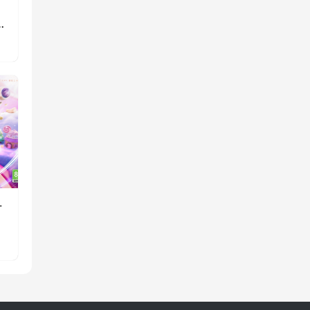
》
重
一
消