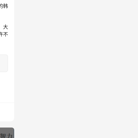
的韩
，大
许不