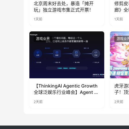
北京周末好去处，暴造「摊开
修剪皮
玩」独立游戏市集正式开票！
廊》全
公开
1天前
1天前
游戏业界
游戏业
【ThinkingAI Agentic Growth
虎牙游
全球泛娱乐行业峰会】Agent 时
子！顶
代，人到底负责什么
LOO
2天前
2天前
奇遇》