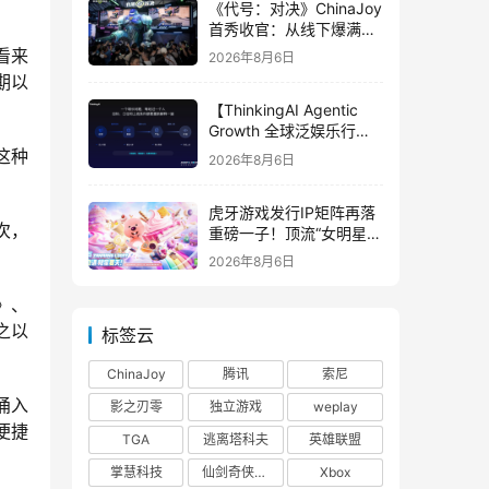
《代号：对决》ChinaJoy
首秀收官：从线下爆满看
见玩家的真实期待
看来
2026年8月6日
期以
【ThinkingAI Agentic
Growth 全球泛娱乐行业
峰会】Agent 时代，人到
这种
2026年8月6日
底负责什么
虎牙游戏发行IP矩阵再落
次，
重磅一子！顶流“女明星”
ZANMANG LOOPY 正版
2026年8月6日
3D消除手游《消消奇遇》
惊喜曝光
》、
之以
标签云
ChinaJoy
腾讯
索尼
涌入
影之刃零
独立游戏
weplay
便捷
TGA
逃离塔科夫
英雄联盟
掌慧科技
仙剑奇侠传四
Xbox