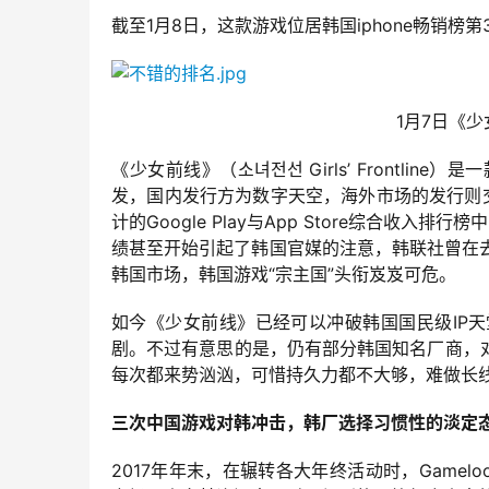
截至1月8日，这款游戏位居韩国iphone畅销榜第3
1月7日《少
《少女前线》（소녀전선 Girls’ Frontl
发，国内发行方为数字天空，海外市场的发行则交由心
计的Google Play与App Store综合
绩甚至开始引起了韩国官媒的注意，韩联社曾在
韩国市场，韩国游戏“宗主国”头衔岌岌可危。
如今《少女前线》已经可以冲破韩国国民级IP
剧。不过有意思的是，仍有部分韩国知名厂商，
每次都来势汹汹，可惜持久力都不大够，难做长
三次中国游戏对韩冲击，韩厂选择习惯性的淡定
2017年年末，在辗转各大年终活动时，Gamel