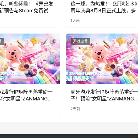
毛，听些闲聊！《异兽发
这一球，为热爱！《街球艺术
新预告与Steam免费试玩
周年庆典8月8日正式上线，多
福利与全新内容同步开启
1天前
界
游戏业界
戏发行IP矩阵再落重磅一
虎牙游戏发行IP矩阵再落重磅
流“女明星”ZANMANG
子！顶流“女明星”ZANMANG
PY 正版3D消除手游《消消
LOOPY 正版3D消除手游《消
2天前
惊喜曝光
奇遇》惊喜曝光