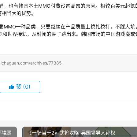
鲜，也有韩国本土MMO付费设置高昂的原因。相较百美元起氪
有相当大的优势。
爱MMO一种品类，只要继续在产品质量上稳扎稳打，不踩大坑
步和世界接轨，从封闭的圈子跳出来。韩国市场的中国游戏潮或
uan.com/archives/77385
赞
(0)
环境恶
《一骑当千2》武将攻略-吴国领导人孙权