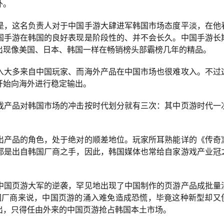
外。
是，这名负责人对于中国手游大肆进军韩国市场态度平淡，在他
国手游在韩国的良好表现是阶段性的、并不会长久。中国手游长
出现像美国、日本、韩国一样在畅销榜头部霸榜几年的精品。
入大多来自中国玩家、而海外产品在中国市场也很难攻入。不过
开始向海外进行稳定输出。
戏产品对韩国市场的冲击按时代划分就有三次：其中页游时代一
。
出产品的角色，处于绝对的顺差地位。玩家所耳熟能详的《传奇
都是出自韩国厂商之手，因此，韩国媒体也常给自家游戏产业冠
中国页游大军的逆袭，罕见地出现了中国制作的页游产品成批量
国厂商来说，中国页游的涌入难免造成恐慌，毕竟这种新型却又
出，只得任由外来的中国页游抢占韩国本土市场。