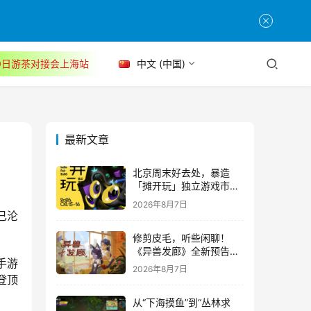
30日游茶对接会上海站
中文 (中国)
最新文章
北京周末好去处，暴造
「摊开玩」独立游戏市集
正式开票！
2026年8月7日
已沦
修剪皮毛，听些闲聊！
《异兽发廊》全新预告与
手游
Steam免费试玩公开
2026年8月7日
登顶
从“下海摸鱼”到“丛林求