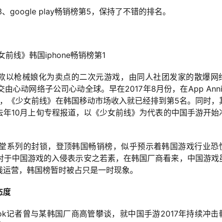
、google play畅销榜第5，保持了不错的排名。
女前线》韩国iphone畅销榜第1
ine）是一款以枪械娘化为卖点的二次元游戏，由同人社团发家的散爆网
动网络子公司心动全球。早在2017年8月份，在App Anni
收入排行榜中，《少女前线》在韩国移动市场收入就已经排到第5名。同时，
去年10月上旬专程报道，以《少女前线》为代表的中国手游开始
天堂系列的封锁，登顶韩国畅销榜，似乎预示着韩国游戏行业恐
对于中国游戏的入侵表示安之若素，在韩国厂商看来，中国游戏
线运营，韩国榜暂时被占只是一时现象。
态度
ook记者曾与某韩国厂商高管攀谈，就中国手游2017年持续冲击