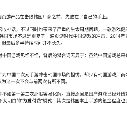
国页游产品在击败韩国厂商之前，先败在了自己的手上。
营收神话，不过同时也带来了严重的生命周期问题。一款游戏健
韩国市场不过是重复了一遍页游时代中国游戏的冲击，2014年
、但最后多半持续时间并不长久。
对中国游戏见怪不怪，背后的潜台词无异于：虽然中国游戏总是
。
了对中国二次元手游冲击韩国市场的担忧，却少有韩国游戏厂商
认为这一次不会与前两次有所不同。
并不如第一第二次那般容易化解。直接原因是国产游戏已经开始
不太明白的“为爱付费”模式，其次是韩国本土手游的氪金程度也