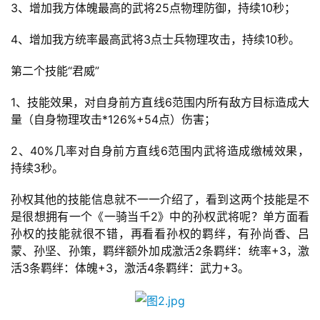
手
3、增加我方体魄最高的武将25点物理防御，持续10秒；
机
4、增加我方统率最高武将3点士兵物理攻击，持续10秒。
游
戏
第二个技能“君威”
单
1、技能效果，对自身前方直线6范围内所有敌方目标造成大
机
量（自身物理攻击*126%+54点）伤害；
游
戏
2、40%几率对自身前方直线6范围内武将造成缴械效果，
持续3秒。
休
孙权其他的技能信息就不一一介绍了，看到这两个技能是不
闲
是很想拥有一个《一骑当千2》中的孙权武将呢？单方面看
游
孙权的技能就很不错，再看看孙权的羁绊，有孙尚香、吕
戏
蒙、孙坚、孙策，羁绊额外加成激活2条羁绊：统率+3，激
活3条羁绊：体魄+3，激活4条羁绊：武力+3。
2
0
2