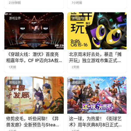
乐中国行·云南站精彩盘点
)
21分钟前
7小时前
游戏业界
游戏业界
《穿越火线：潜伏》首度亮
北京周末好去处，暴造「摊
相嘉年华，CF IP迈向3A叙
开玩」独立游戏市集正式开
事新高度
票！
1天前
2天前
游戏业界
游戏业界
修剪皮毛，听些闲聊！《异
这一球，为热爱！《街球艺
兽发廊》全新预告与Steam
术》周年庆典8月8日正式上
免费试玩公开
线，多重福利与全新内容同