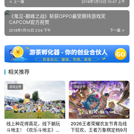
游
上一篇
2018年1月10日 10:47 上午
茶
《鬼泣-巅峰之战》斩获OPPO最受期待游戏奖
CAPCOM官方祝贺
对
2018年1月10日 2:04 下午
下一篇
接
会
上
海
相关推荐
站
游戏业界
游戏业界
中
文
(
中
线上种花得真花，线下躺玩
2026王者荣耀农友节青岛线
斗地主！《欢乐斗地主》欢
下狂欢，王者万象棋定档9月
国