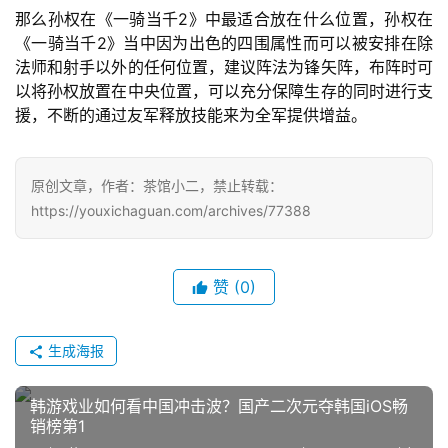
5
那么孙权在《一骑当千2》中最适合放在什么位置，孙权在
第
《一骑当千2》当中因为出色的四围属性而可以被安排在除
十
法师和射手以外的任何位置，建议阵法为锋矢阵，布阵时可
三
以将孙权放置在中央位置，可以充分保障生存的同时进行支
届
援，不断的通过友军释放技能来为全军提供增益。
金
茶
奖
原创文章，作者：茶馆小二，禁止转载：
https://youxichaguan.com/archives/77388
7
赞
(0)
月
3
生成海报
0
韩游戏业如何看中国冲击波？国产二次元夺韩国iOS畅
日
销榜第1