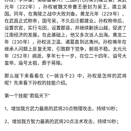
元年（222年），孙权被魏文帝曹丕册封为吴王，建立吴
国。同年，在夷陵之战中大败刘备。黄龙元年（229年），
在武昌正式称帝，国号吴，不久后迁都建业。孙权称帝后，
设置农官，实行屯田，设置郡县，并继续剿抚山越，促进了
江南经济的发展。在此基础上，他又多次派人出海。黄龙二
首
年（230年），孙权派卫温、诸葛直到达夷州。孙权晚年在
页
继承人问题上反复无常，引致群下党争，朝局不稳。太元元
年（252年）病逝，享年七十一岁，在位二十四年，谥号大
游
皇帝，庙号太祖，葬于蒋陵。
茶
原
那么接下来看看在《一骑当千2》中，孙权是怎样的武将
创
呢？先来看下孙权的技能介绍。
第一个技能“君临天下”
游
戏
1、增加我方武力最高的武将20点物理攻击，持续10秒；
业
界
2、增加我方智力最高的武将20点法术攻击，持续10秒；