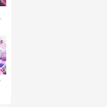
》
重
一
消