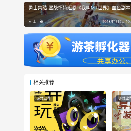
勇士集结 鏖战怀特迈恩《我叫MT世界》血色副本
上一篇
2018年1月9日 10
相关推荐
游戏业界
游戏业