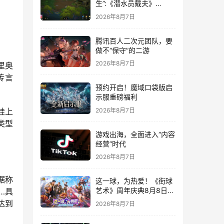
生”:《潜水员戴夫》
DLC《丛林》移动端定档
2026年8月7日
8月14日
腾讯百人二次元团队，要
做不“保守”的二游
2026年8月7日
里奥
传言
预约开启！魔域口袋版启
示服重磅福利
2026年8月7日
挂上
类型
游戏出海，全面进入“内容
经营”时代
2026年8月7日
据称
这一球，为热爱！《街球
艺术》周年庆典8月8日正
…具
式上线，多重福利与全新
达到
2026年8月7日
内容同步开启