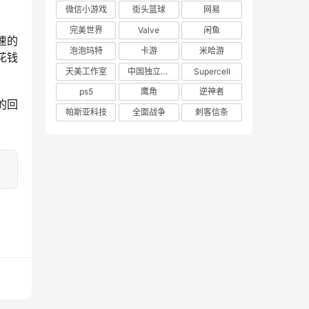
微信小游戏
街头篮球
网易
完美世界
Valve
闲鱼
速的
泡泡玛特
卡游
米哈游
花钱
天美工作室
中国独立游戏联盟
Supercell
ps5
鹰角
逆神者
的回
帕斯亚科技
全面战争
刺客信条