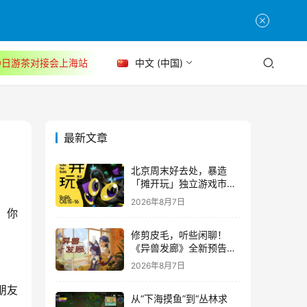
30日游茶对接会上海站
中文 (中国)
最新文章
北京周末好去处，暴造
「摊开玩」独立游戏市集
正式开票！
2026年8月7日
，你
修剪皮毛，听些闲聊！
《异兽发廊》全新预告与
Steam免费试玩公开
2026年8月7日
朋友
从“下海摸鱼”到“丛林求