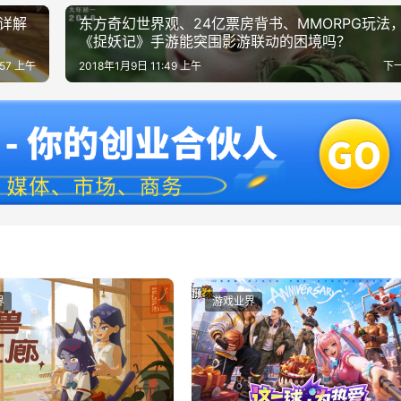
详解
东方奇幻世界观、24亿票房背书、MMORPG玩法
《捉妖记》手游能突围影游联动的困境吗？
:57 上午
2018年1月9日 11:49 上午
下
界
游戏业界