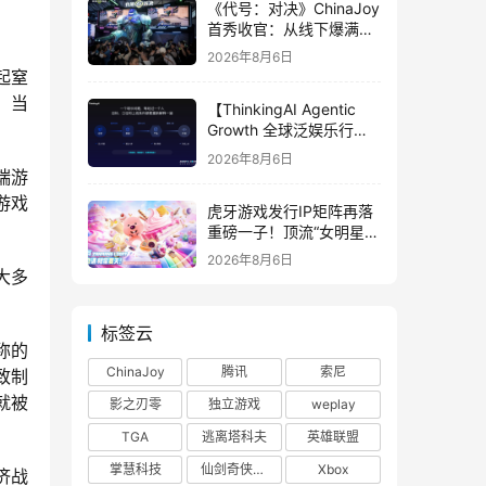
《代号：对决》ChinaJoy
首秀收官：从线下爆满看
见玩家的真实期待
2026年8月6日
起窒
，当
【ThinkingAI Agentic
Growth 全球泛娱乐行业
峰会】Agent 时代，人到
2026年8月6日
底负责什么
端游
游戏
虎牙游戏发行IP矩阵再落
重磅一子！顶流“女明星”
ZANMANG LOOPY 正版
2026年8月6日
3D消除手游《消消奇遇》
大多
惊喜曝光
标签云
称的
ChinaJoy
腾讯
索尼
致制
就被
影之刃零
独立游戏
weplay
TGA
逃离塔科夫
英雄联盟
掌慧科技
仙剑奇侠传四
Xbox
济战