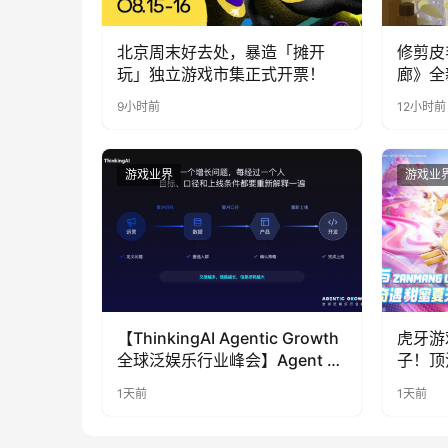
北京周末好去处，暴造「摊开
修剪皮
玩」独立游戏市集正式开票！
廊》全
公开
9小时前
12小时前
游戏业界
游戏业
【ThinkingAI Agentic Growth
虎牙游
全球泛娱乐行业峰会】Agent 时
子！顶
代，人到底负责什么
LOO
1天前
1天前
奇遇》