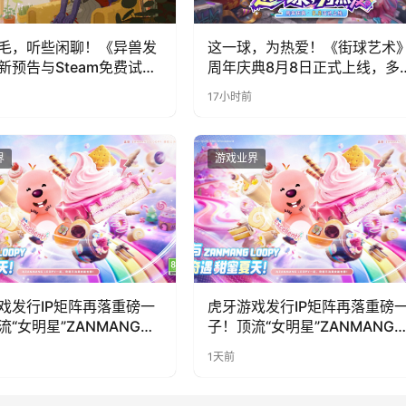
毛，听些闲聊！《异兽发
这一球，为热爱！《街球艺术
新预告与Steam免费试玩
周年庆典8月8日正式上线，多
福利与全新内容同步开启
17小时前
界
游戏业界
戏发行IP矩阵再落重磅一
虎牙游戏发行IP矩阵再落重磅
流“女明星”ZANMANG
子！顶流“女明星”ZANMANG
PY 正版3D消除手游《消消
LOOPY 正版3D消除手游《消
1天前
惊喜曝光
奇遇》惊喜曝光