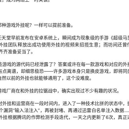
那种游戏外挂呢？一样可以提前准备。
晨，任天堂早前发布在安卓系统上，瞬间成为现象级的手游《超级马
有外挂团队释放出成功使用外挂的视频来招揽生意；而坊间还曾
经齐齐准备妥当了。
些游戏的源代码已经泄露了？答案或许在每一款游戏和对应的外
有点离谱，却细思极恐——许多游戏本身只是换皮游戏，即将同
自然以前的外挂也就能够通用了，这个没难度。
游戏厂商在和外挂的拉锯战中，确实出现过不少有趣的状况。
时外挂和运营商在一段时间内，进入了一种技术比拼的状态中，
个漏洞“输入法注入”，再被封堵、再通过迅雷白名单注入数据…
外挂根据腾讯的作弊检测手段迭代，一天之内更新了6次，真正