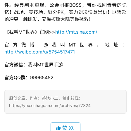
茶
性。经典副本重现，公会团推BOSS，带你找回青春的记
奖
忆！战场、竞技场、野外PK，实力对决快意恩仇！联盟部
落冲突一触即发，艾泽拉斯大陆等你拯救！
《我叫MT世界》官网>>
http://mt.sina.com/
7
官方微博 @我叫MT世界，地址：
月
http://weibo.com/u/5754517471
3
官方微信：我叫MT世界手游
0
官方QQ群：99965452
日
游
原创文章，作者：茶馆小二，禁止转载：
茶
https://youxichaguan.com/archives/77324
对
接
赞
(0)