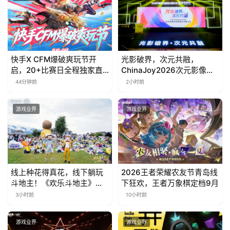
快手X CFM爆破爽玩节开
光影破界，次元共融，
启，20+比赛日全程独家直
ChinaJoy2026次元影像生
播
态标准化发展大会盛大召开
44分钟前
2小时前
游戏业界
游戏业界
线上种花得真花，线下躺玩
2026王者荣耀农友节青岛线
斗地主！《欢乐斗地主》欢
下狂欢，王者万象棋定档9月
乐中国行·云南站精彩盘点
3小时前
10小时前
游戏业界
游戏业界