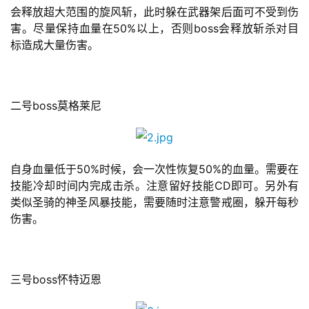
页
会释放超大范围的旋风斩，此时躲在武器架后面可不受到伤
害。尽量保持血量在50%以上，否则boss会释放斩杀对目
游
标造成大量伤害。
茶
原
创
二号boss莫格莱尼
游
戏
业
自身血量低于50%时候，会一次性恢复50%的血量。需要在
界
技能冷却时间内完成击杀。注意留好技能CD即可。另外有
类似圣骑的神圣风暴技能，需要随时注意警戒圈，躲开每秒
手
伤害。
机
游
戏
三号boss怀特迈恩
单