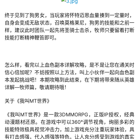
机
游
终于见到了狗男女，当玩家将怀特迈恩血量揍到一定量时，
戏
自身会变成无敌状态，召唤莫格莱尼，狗男的技能和之前一
样，建议此时团队一起先将圣骑士击杀，牧师只要留着打断
休
技能打断精神鞭笞即可。
闲
游
戏
怎么样，看完以上血色副本详解攻略，是不是让您在通关时
信心倍加呢？不妨按照以上方法，叫上小伙伴一起向血色副
2
本发起挑战吧！本期攻略到此结束，在下期将带来随从英雄
0
详解—牧师篇，敬请期待哦！
2
5
关于《我叫MT世界》
第
十
《我叫MT世界》是一款3DMMORPG，正版IP授权，经典
三
动漫题材还原。在游戏中可以360°调节视角，绚丽多彩的
届
技能特效极具视觉冲击力，加上游戏充分注重玩家体验，具
金
有打击感强，代入感强等特色，让人充分感受到游戏的真实