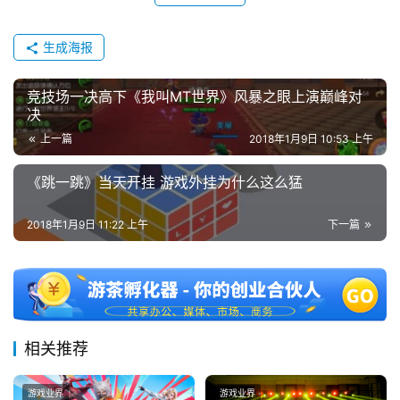
会
上
生成海报
海
竞技场一决高下《我叫MT世界》风暴之眼上演巅峰对
站
决
上一篇
2018年1月9日 10:53 上午
中
《跳一跳》当天开挂 游戏外挂为什么这么猛
文
(
2018年1月9日 11:22 上午
下一篇
中
国
)
相关推荐
游戏业界
游戏业界