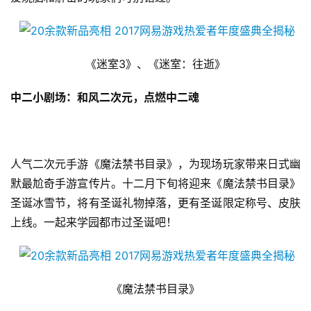
5
第
十
三
《迷室3》、《迷室：往逝》
届
金
中二小剧场：和风二次元，点燃中二魂
茶
奖
人气二次元手游《魔法禁书目录》，为现场玩家带来日式幽
默最尬奇手游宣传片。十二月下旬将迎来《魔法禁书目录》
7
圣诞冰雪节，将有圣诞礼物掉落，更有圣诞限定称号、皮肤
月
上线。一起来学园都市过圣诞吧！
3
0
《魔法禁书目录》
日