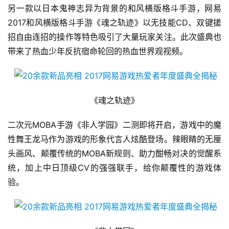
游
另一款以日本鬼神志异为背景的和风横版格斗手游，网易
2017和风横版格斗手游《魂之轨迹》以无技能CD、双键搓
茶
招自由连招的操作等特色吸引了大量玩家关注。此次盛典也
对
带来了热血少年反抗宿命轮回的热血世界观视频。
接
会
上
《魂之轨迹》
海
二次元MOBA手游《非人学园》二测即将开启，游戏中的魔
站
性舞王龙马作为游戏的形象代言人炫酷登场。辣眼睛的无厘
头画风、颠覆传统的MOBA新规则、助力酣畅对决的觉醒系
统，加上中日顶级CV的强强联手，给你颠覆性的游戏体
中
验。
文
(
中
国