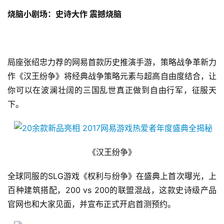
烧脑小剧场：史诗大作 震撼烧脑
局座张绍忠力荐的网易首款历史推演手游，策略战争革新力
首
页
作《汉王纷争》将经典战争策略元素与超高自由度结合，让
你可以在波澜壮阔的三国乱世真正做到自由行军，征服天
游
下。
茶
原
创
《汉王纷争》
游
全球同服的SLG游戏《权利与纷争》在盛典上首次曝光，上
戏
百种建筑搭配，200 vs 200的联盟混战，这款史诗级产品
业
界
官网也和大家见面，并宣布正式开启首测预约。