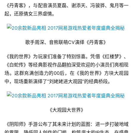
《丹青客》，与配音演员夏磊、谢添天、冯骏骅、鬼月等一
起，还原倩女三界虐情。
歌手周深、音熊联萌CV演绎《丹青客》
《我的世界》为玩家们准备了特别惊喜。凭借《红楼梦》、
《白蛇传》等经典影视作品翻拍深受欢迎的小演员们亮相现
场。这群充满创造力的00后，在《我的世界》方块大观园
中，现场重新演绎了“刘姥姥进大观园”的经典桥段。
《大观园大世界》
《阴阳师》手游公布了其未来计划的蓝图：进一步打破地域
的界限，降低同人创作的门槛，构筑庞大的IP生态。在盛典