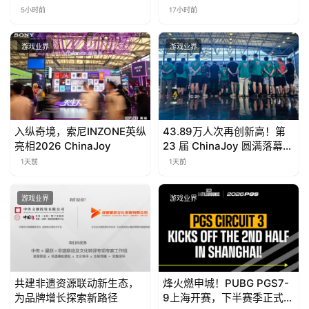
展产品阵容
场景，以双向奔赴带动夏日
5小时前
17小时前
文旅
游戏业界
游戏业界
入纵奇境，索尼INZONE英纵
43.89万人次再创新高！第
亮相2026 ChinaJoy
23 届 ChinaJoy 圆满落幕：
感谢有你，共赴这场“与 AI
1天前
1天前
同游”的盛夏之约
游戏业界
游戏业界
共建非遗资源联动新生态，
烽火燃申城！PUBG PGS7-
为品牌增长探索新路径
9上海开赛，下半赛季正式打