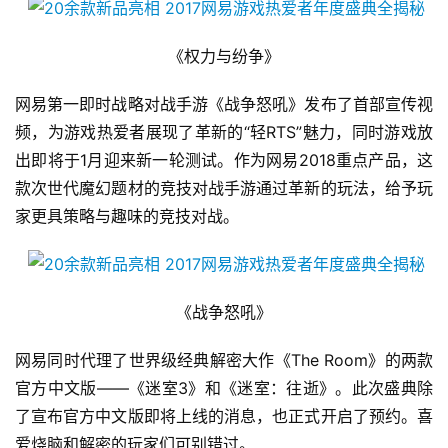
手
机
《权力与纷争》
游
戏
网易第一即时战略对战手游《战争怒吼》发布了首部宣传视
频，为游戏热爱者展现了革新的“轻RTS”魅力，同时游戏放
单
出即将于1月迎来新一轮测试。作为网易2018重点产品，这
机
游
款次世代魔幻题材的竞技对战手游通过革新的玩法，给予玩
戏
家更具策略与趣味的竞技对战。
休
闲
《战争怒吼》
游
戏
网易同时代理了世界级经典解密大作《The Room》的两款
官方中文版——《迷室3》和《迷室：往逝》。此次盛典除
2
了宣布官方中文版即将上线的消息，也正式开启了预约。喜
0
2
爱烧脑和解密的玩家们可别错过。