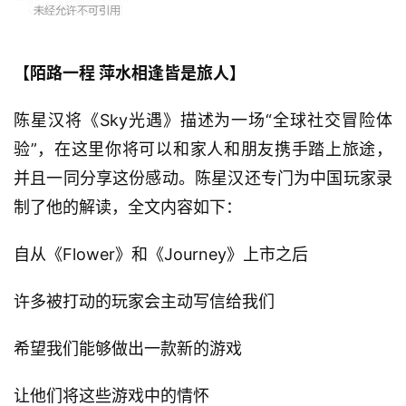
游
戏
【陌路一程 萍水相逢皆是旅人】
单
机
陈星汉将《Sky光遇》描述为一场“全球社交冒险体
游
戏
验”，在这里你将可以和家人和朋友携手踏上旅途，
并且一同分享这份感动。陈星汉还专门为中国玩家录
休
制了他的解读，全文内容如下：
闲
游
自从《Flower》和《Journey》上市之后
戏
许多被打动的玩家会主动写信给我们
2
0
希望我们能够做出一款新的游戏
2
5
让他们将这些游戏中的情怀
第