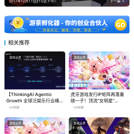
2017年12月17日 11:02 下午
下一篇
相关推荐
游戏业界
游戏业界
【ThinkingAI Agentic
虎牙游戏发行IP矩阵再落重
Growth 全球泛娱乐行业峰
磅一子！顶流“女明星”
会】Agent 时代，人到底负
ZANMANG LOOPY 正版3D
1小时前
1小时前
责什么
消除手游《消消奇遇》惊喜
曝光
游戏业界
游戏业界