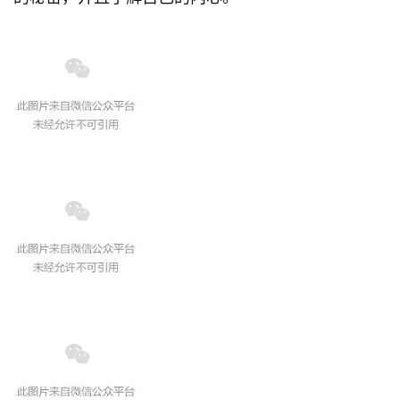
首
页
游
茶
原
创
游
戏
业
界
手
机