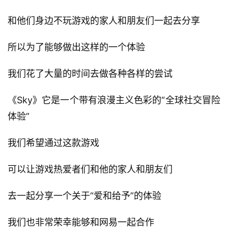
十
三
和他们身边不玩游戏的家人和朋友们一起去分享
届
金
所以为了能够做出这样的一个体验
茶
奖
我们花了大量的时间去做各种各样的尝试
《Sky》它是一个带有浪漫主义色彩的“全球社交冒险
7
体验”
月
我们希望通过这款游戏
3
可以让游戏热爱者们和他的家人和朋友们
0
日
去一起分享一个关于“爱和给予”的体验
游
我们也非常荣幸能够和网易一起合作
茶