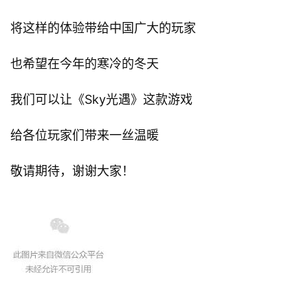
对
将这样的体验带给中国广大的玩家
接
也希望在今年的寒冷的冬天
会
上
我们可以让《Sky光遇》这款游戏
海
给各位玩家们带来一丝温暖
站
敬请期待，谢谢大家！
中
文
(
中
国
)