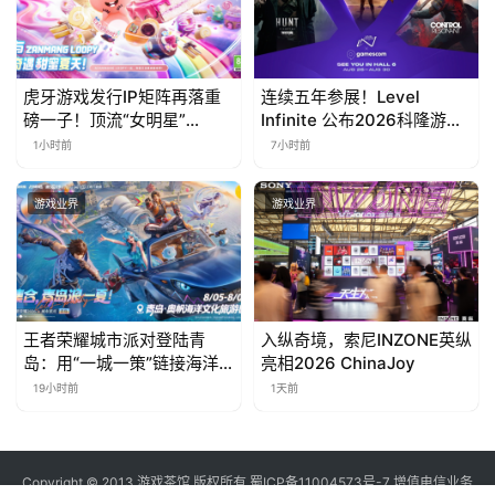
虎牙游戏发行IP矩阵再落重
连续五年参展！Level
磅一子！顶流“女明星”
Infinite 公布2026科隆游戏
ZANMANG LOOPY 正版3D
展产品阵容
1小时前
7小时前
消除手游《消消奇遇》惊喜
曝光
游戏业界
游戏业界
王者荣耀城市派对登陆青
入纵奇境，索尼INZONE英纵
岛：用“一城一策”链接海洋
亮相2026 ChinaJoy
场景，以双向奔赴带动夏日
19小时前
1天前
文旅
Copyright © 2013 游戏茶馆 版权所有
蜀ICP备11004573号-7
增值电信业务