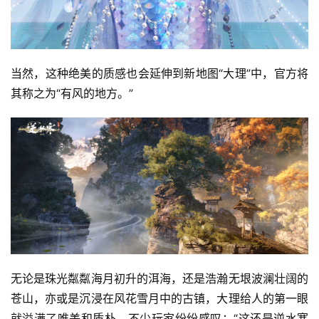
当然，这种绝美的质感也会延伸到新地图“大理”中，官方将
其称之为“有风的地方。”
无论是珠光粼粼海月初升的洱海，还是浩瀚无垠波澜壮阔的
苍山，亦或是沉浸在风花雪月中的古镇，大理给人的第一眼
就溢满了唯美和质朴。不少玩家纷纷感叹：“这还是逆水寒