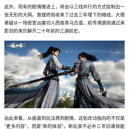
此外，现有的剧情推进上，将会以三线并行的方式绘制出一
张无形的大网。敦煌终局收束了过去三年埋下的暗线，大理
首
悬疑从一场密室凶案切入西南茶马古道，前传溯源则通过承
页
影剑的来历解开二十年前的江湖前史。
游
茶
原
创
游
戏
业
界
手
由此来看，从画面到玩法再到剧情，这些改动指向的不仅是
机
游
“更多内容”，而是“新的体验”。新玩家不必补三年旧课就能