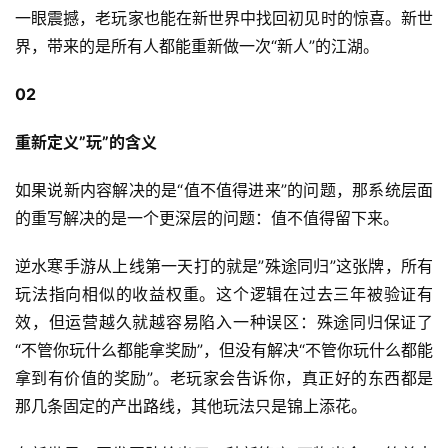
戏
一眼震撼，老玩家也能在新世界中找回初见时的惊喜。新世
界，带来的是所有人都能重新做一次“新人”的江湖。
单
机
02
游
戏
重新定义”玩”的含义
如果说新内容解决的是“值不值得进来”的问题，那系统层面
休
的重写解决的是一个更深层的问题：值不值得留下来。
闲
游
逆水寒手游从上线第一天打的就是”殊途同归”这张牌，所有
戏
玩法指向相似的收益权重。这个逻辑在过去三年被验证有
效，但运营越久就越容易陷入一种误区：殊途同归保证了
2
0
“不管你玩什么都能拿奖励”，但没有解决“不管你玩什么都能
2
拿到有价值的奖励”。老玩家会告诉你，真正好的东西都是
5
那几条固定的产出路线，其他玩法只是锦上添花。
第
十