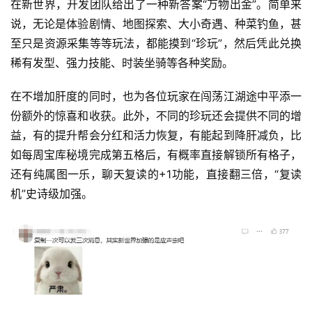
在新世界，开发团队给出了一种新答案“万物出金”。简单来
三
说，无论是体验剧情、地图探索、大小奇遇、种菜钓鱼，甚
届
至只是资源采集等等玩法，都能摸到“珍玩”，然后凭此兑换
金
稀有发型、强力技能、时装坐骑等各种奖励。
茶
奖
在不增加肝度的同时，也为各位玩家在闯荡江湖途中平添一
份额外的惊喜和收获。此外，不同的珍玩还会提供不同的增
益，有的提升帮会分红和活力恢复，有能起到降肝减负，比
7
如每周宝库秘境完成第五格后，有概率直接解锁所有格子，
月
还有纯属图一乐，聊天复读的+1功能，直接翻三倍，“复读
机”史诗级加强。
3
0
日
游
茶