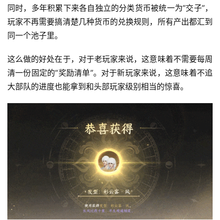
对
同时，多年积累下来各自独立的分类货币被统一为”交子”，
玩家不再需要搞清楚几种货币的兑换规则，所有产出都汇到
接
同一个池子里。
会
上
这么做的好处在于，对于老玩家来说，这意味着不需要每周
清一份固定的“奖励清单”。对于新玩家来说，这意味着不追
海
大部队的进度也能拿到和头部玩家级别相当的惊喜。
站
中
文
(
中
国
)