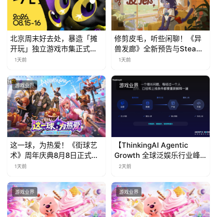
中
国
)
北京周末好去处，暴造「摊
修剪皮毛，听些闲聊！《异
开玩」独立游戏市集正式开
兽发廊》全新预告与Steam
票！
免费试玩公开
1天前
1天前
游戏业界
游戏业界
这一球，为热爱！《街球艺
【ThinkingAI Agentic
术》周年庆典8月8日正式上
Growth 全球泛娱乐行业峰
线，多重福利与全新内容同
会】Agent 时代，人到底负
1天前
2天前
步开启
责什么
游戏业界
游戏业界