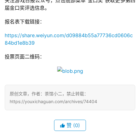
2
关注游戏日报公众号，点击底部菜单“金口奖”获取更多第四
0
届金口奖评选信息。
2
报名表下载链接：
5
第
https://share.weiyun.com/d09884b55a77736cd0606c
十
84bd1e8b39
三
届
投票页面二维码：
金
茶
奖
原创文章，作者：茶馆小二，禁止转载：
https://youxichaguan.com/archives/74404
7
月
赞
(0)
3
0