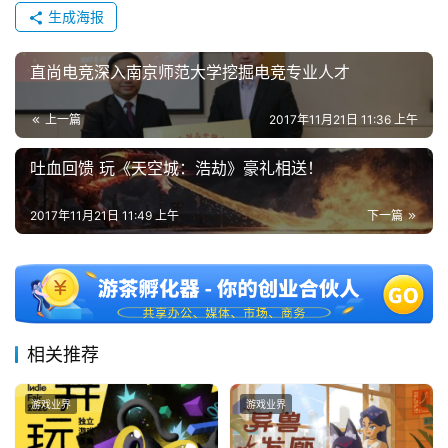
生成海报
日
游
直尚电竞深入南京师范大学挖掘电竞专业人才
茶
上一篇
2017年11月21日 11:36 上午
对
吐血回馈 玩《天空城：浩劫》豪礼相送！
接
会
2017年11月21日 11:49 上午
下一篇
上
海
站
相关推荐
中
游戏业界
游戏业界
文
(