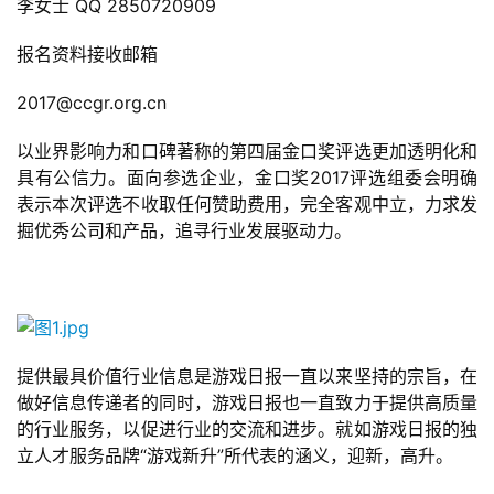
李女士 QQ 2850720909
报名资料接收邮箱
2017@ccgr.org.cn
以业界影响力和口碑著称的第四届金口奖评选更加透明化和
具有公信力。面向参选企业，金口奖2017评选组委会明确
首
表示本次评选不收取任何赞助费用，完全客观中立，力求发
页
掘优秀公司和产品，追寻行业发展驱动力。
游
茶
原
创
提供最具价值行业信息是游戏日报一直以来坚持的宗旨，在
做好信息传递者的同时，游戏日报也一直致力于提供高质量
游
的行业服务，以促进行业的交流和进步。就如游戏日报的独
戏
立人才服务品牌“游戏新升”所代表的涵义，迎新，高升。
业