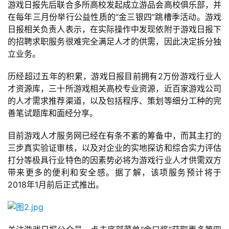
游戏日报先后联合多所高校发起成立游品会高校俱乐部，并
界
在每年三月份举行公益性质的“金三银四”跳槽季活动。游戏
日报相关负责人表示，在实际操作中发现依附于游戏日报下
手
的招聘求职服务很难完全满足人才的供需，因此决定拆分独
机
立业务。
游
戏
历经超过五年的积累，游戏日报目前拥有2万份游戏行业人
才资源库，三十所游戏相关高校专业资源，近百家游戏公司
单
的人才需求推荐渠道，以及包括程序、策划等细分工种的完
机
善笔试题库和面经分享。
游
目前游戏人才服务网已经在有条不紊的筹备中，而其主打的
戏
三步真实验证审核，以及对企业的实地探访和综合实力评估
打分等极具行业特色的因素势必将为游戏行业人才供需双方
休
带来更多的便利和安全感。据了解，该项服务预计将于
闲
2018年1月前后正式推出。
游
戏