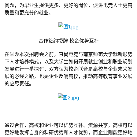
问题，为毕业生提供更多、更好的岗位，促进电竞人士更高
质量和更充分的就业。
合作签约授牌 校企优势互补
在举办本次招聘会之前，直尚电竞与南京师范大学就新形势
下人才培养模式，以及大学生如何开展就业创业和职业规划
发展进行一番探讨，双方认为校企联合是高校与企业未来发
展的必经之路，也是企业反哺高校，推动高等教育事业发展
的应尽责任。
通过合作，高校和企业可以优势互补、资源共享，高校可以
更好地发挥自身的科研优势和人才优势，而企业则能更好地