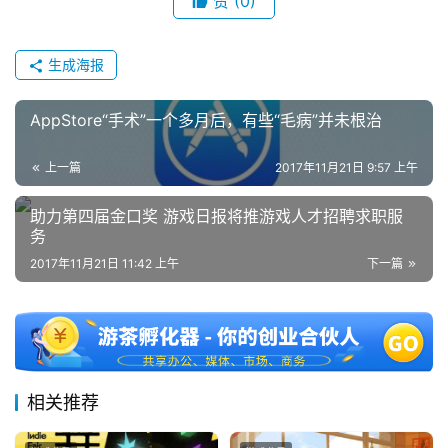
赞
(0)
(
中
生成海报
国
)
AppStore“手术”一个多月后，有些“毛病”并未根治
上一篇
2017年11月21日 9:57 上午
助力第四届金口奖 游戏日报将推游戏人才招聘求职服
务
2017年11月21日 11:42 上午
下一篇
相关推荐