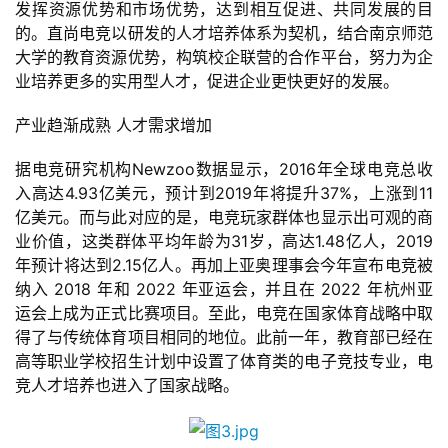
发挥资源优势和市场优势，达到相互促进、共同发展的目
的。直尚电竞以研发的人才培养体系为契机，结合南京师范
大学的教育资源优势，构筑校企联营的合作平台，努力为企
业培养更多的实用型人才，促进企业更快更好的发展。
产业趋渐成熟 人才需求增加
据电竞研究机构Newzoo数据显示，2016年全球电竞总收
入高达4.93亿美元，预计到2019年将提升37%，上涨到11
首
亿美元。而与此对应的是，电竞玩家群体也显示出可观的商
页
业价值，这类群体平均年龄为31岁，高达1.48亿人，2019
年预计将达到2.15亿人。再加上亚奥理事会今年宣布电竞被
游
纳入 2018 年和 2022 年亚运会，并且在 2022 年杭州亚
茶
运会上成为正式比赛项目。至此，电竞在国家体育战略中取
原
得了与传统体育项目相同的地位。此前一年，教育部已经在
创
高等职业学校招生计划中设置了体育类的电子竞技专业，电
竞人才培养也进入了国家战略。
游
戏