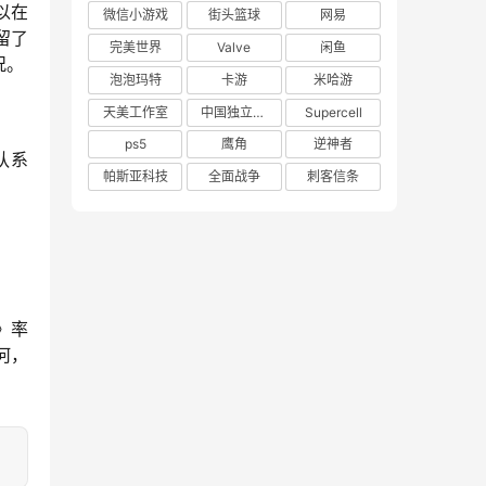
以在
微信小游戏
街头篮球
网易
留了
完美世界
Valve
闲鱼
况。
泡泡玛特
卡游
米哈游
天美工作室
中国独立游戏联盟
Supercell
ps5
鹰角
逆神者
队系
帕斯亚科技
全面战争
刺客信条
》率
何，