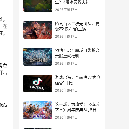
生”:《潜水员戴夫》
DLC《丛林》移动端定档
2026年8月7日
8月14日
雄，
腾讯百人二次元团队，要
，在
做不“保守”的二游
客，
2026年8月7日
预约开启！魔域口袋版启
示服重磅福利
2026年8月7日
角色
打击
游戏出海，全面进入“内容
经营”时代
2026年8月7日
能战
这一球，为热爱！《街球
艺术》周年庆典8月8日正
式上线，多重福利与全新
2026年8月7日
内容同步开启