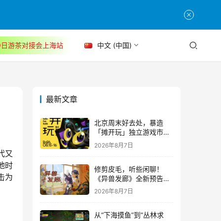
30日游茶对接会上海站
中文 (中国)
最新文章
北京周末好去处，暴造
「摊开玩」独立游戏市集
正式开票！
2026年8月7日
代又
地时
修剪皮毛，听些闲聊！
击为
《异兽发廊》全新预告与
Steam免费试玩公开
2026年8月7日
从“下海摸鱼”到“丛林求