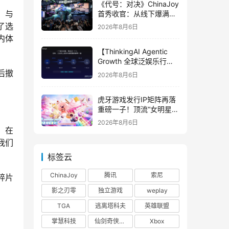
《代号：对决》ChinaJoy
。与
首秀收官：从线下爆满看
见玩家的真实期待
了选
2026年8月6日
内体
【ThinkingAI Agentic
Growth 全球泛娱乐行业
峰会】Agent 时代，人到
后撤
2026年8月6日
底负责什么
虎牙游戏发行IP矩阵再落
重磅一子！顶流“女明星”
ZANMANG LOOPY 正版
2026年8月6日
3D消除手游《消消奇遇》
，在
惊喜曝光
我们
标签云
ChinaJoy
腾讯
索尼
碎片
影之刃零
独立游戏
weplay
TGA
逃离塔科夫
英雄联盟
掌慧科技
仙剑奇侠传四
Xbox