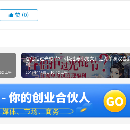
赞
(0)
眷侣拒过光棍节? 《杨过与小龙女》江湖单身汉喜
利
:52 上午
2017年11月9日 10:42 上午
下