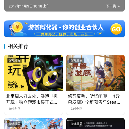
茶
2017年11月9日 10:18 上午
下一篇
对
接
会
上
相关推荐
海
游戏业界
游戏业界
站
中
文
北京周末好去处，暴造「摊
修剪皮毛，听些闲聊！《异
(
开玩」独立游戏市集正式开
兽发廊》全新预告与Steam
中
票！
免费试玩公开
19小时前
22小时前
国
)
游戏业界
游戏业界