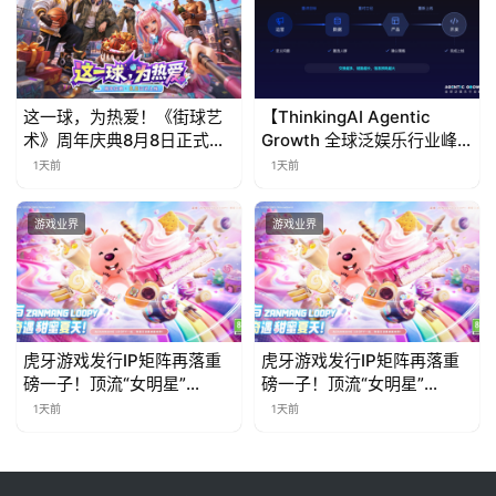
这一球，为热爱！《街球艺
【ThinkingAI Agentic
术》周年庆典8月8日正式上
Growth 全球泛娱乐行业峰
线，多重福利与全新内容同
会】Agent 时代，人到底负
1天前
1天前
步开启
责什么
游戏业界
游戏业界
虎牙游戏发行IP矩阵再落重
虎牙游戏发行IP矩阵再落重
磅一子！顶流“女明星”
磅一子！顶流“女明星”
ZANMANG LOOPY 正版3D
ZANMANG LOOPY 正版3D
1天前
1天前
消除手游《消消奇遇》惊喜
消除手游《消消奇遇》惊喜
曝光
曝光