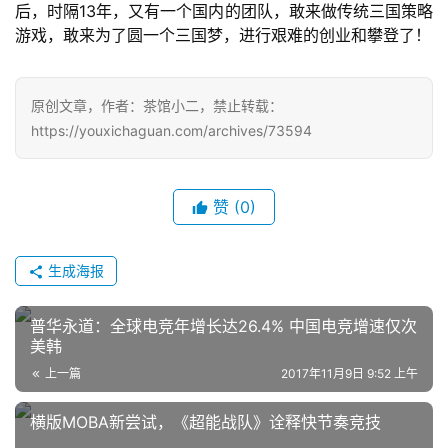
后，时隔13年，又有一个国内的团队，敢来做传统三国策略
十
游戏，敢来为了圆一个三国梦，进行艰难的创业和攀登了！
三
届
金
原创文章，作者：茶馆小二，禁止转载：
茶
https://youxichaguan.com/archives/73594
奖
赞
(0)
7
月
生成海报
3
普华永道：全球电竞年增长达26.4% 中国电竞增速仅次
0
美韩
上一篇
2017年11月9日 9:52 上午
日
游
横版MOBA新尝试，《超能战队》诠释快节奏竞技