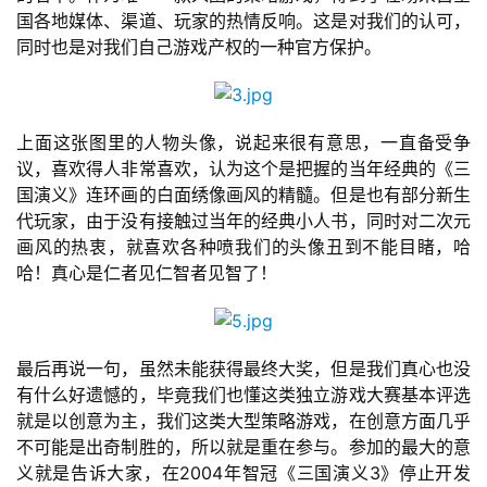
游
国各地媒体、渠道、玩家的热情反响。这是对我们的认可，
戏
同时也是对我们自己游戏产权的一种官方保护。
单
机
上面这张图里的人物头像，说起来很有意思，一直备受争
游
议，喜欢得人非常喜欢，认为这个是把握的当年经典的《三
戏
国演义》连环画的白面绣像画风的精髓。但是也有部分新生
代玩家，由于没有接触过当年的经典小人书，同时对二次元
休
画风的热衷，就喜欢各种喷我们的头像丑到不能目睹，哈
闲
哈！真心是仁者见仁智者见智了！
游
戏
最后再说一句，虽然未能获得最终大奖，但是我们真心也没
2
有什么好遗憾的，毕竟我们也懂这类独立游戏大赛基本评选
0
就是以创意为主，我们这类大型策略游戏，在创意方面几乎
2
不可能是出奇制胜的，所以就是重在参与。参加的最大的意
5
义就是告诉大家，在2004年智冠《三国演义3》停止开发
第