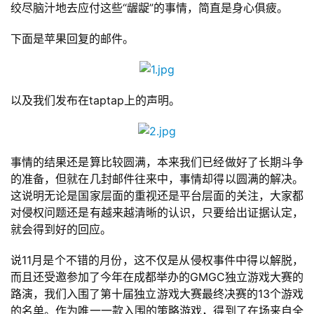
绞尽脑汁地去应付这些“龌龊”的事情，简直是身心俱疲。
下面是苹果回复的邮件。
首
页
以及我们发布在taptap上的声明。
游
茶
原
事情的结果还是算比较圆满，本来我们已经做好了长期斗争
创
的准备，但就在几封邮件往来中，事情却得以圆满的解决。
这说明无论是国家层面的重视还是平台层面的关注，大家都
游
对侵权问题还是有越来越清晰的认识，只要给出证据认定，
戏
就会得到好的回应。
业
界
说11月是个不错的月份，这不仅是从侵权事件中得以解脱，
而且还受邀参加了今年在成都举办的GMGC独立游戏大赛的
手
路演，我们入围了第十届独立游戏大赛最终决赛的13个游戏
机
的名单。作为唯一一款入围的策略游戏，得到了在场来自全