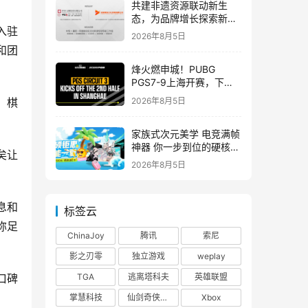
共建非遗资源联动新生
态，为品牌增长探索新路
入驻
径
2026年8月5日
和团
烽火燃申城！PUBG
PGS7-9上海开赛，下半
赛季正式打响！
2026年8月5日
、棋
家族式次元美学 电竞满帧
神器 你一步到位的硬核之
矣让
选
2026年8月5日
息和
标签云
弥足
ChinaJoy
腾讯
索尼
影之刃零
独立游戏
weplay
TGA
逃离塔科夫
英雄联盟
口碑
掌慧科技
仙剑奇侠传四
Xbox