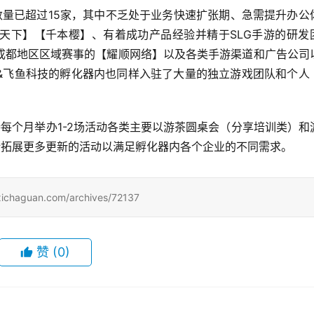
数量已超过15家，其中不乏处于业务快速扩张期、急需提升办公
天下】【千本樱】、有着成功产品经验并精于SLG手游的研发
成都地区区域赛事的【耀顺网络】以及各类手游渠道和广告公司
&飞鱼科技的孵化器内也同样入驻了大量的独立游戏团队和个人
每个月举办1-2场活动各类主要以游茶圆桌会（分享培训类）和
断拓展更多更新的活动以满足孵化器内各个企业的不同需求。
uan.com/archives/72137
赞
(0)