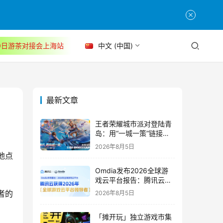
30日游茶对接会上海站
中文 (中国)
最新文章
王者荣耀城市派对登陆青
岛：用“一城一策”链接海
洋场景，以双向奔赴带动
2026年8月5日
夏日文旅
地点
Omdia发布2026全球游
戏云平台报告：腾讯云连
续两年入选“领导者”象限
者的
2026年8月5日
「摊开玩」独立游戏市集