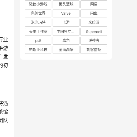
微信小游戏
街头篮球
网易
完美世界
Valve
闲鱼
泡泡玛特
卡游
米哈游
天美工作室
中国独立游戏联盟
Supercell
行业
ps5
鹰角
逆神者
手游
帕斯亚科技
全面战争
刺客信条
广发
的初
将遇
茶馆
团队