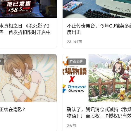
水真相之日 《杀死影子》
不止传奇舞台，今年CJ恺英多
售！首发折扣限时开启中
度出击
23小时前
创
游茶原创
正统在南欧？
确认了，腾讯清仓式减持《牧
物语》厂商股权，IP授权仍有
2天前