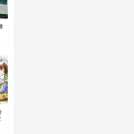
维
场
效