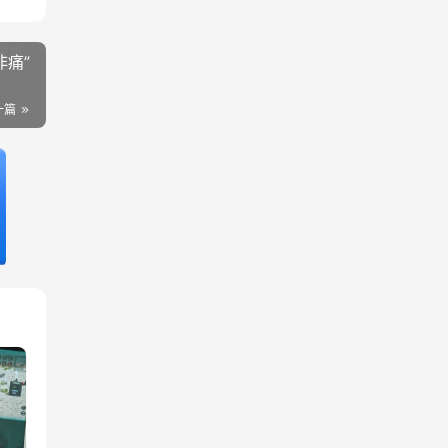
非痛”
一篇