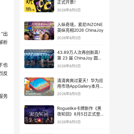
正式开票！
2026年8月5日
入纵奇境，索尼INZONE
英纵亮相2026 ChinaJoy
“出
2026年8月5日
解析
43.89万人次再创新高！
第 23 届 ChinaJoy 圆满
落幕：感谢有你，共赴这
下也
2026年8月5日
场“与 AI 同游”的盛夏之约
烈反
清清爽爽过夏天！华为应
用市场AppGallery本月最
佳上新，款款提升幸福感
2026年8月5日
务 
Roguelike卡牌新作《黑
夜轮回》8月5日正式登陆
Steam，首发9折优惠开
2026年8月5日
启