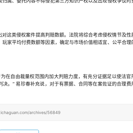
权归属、委托内容不得侵犯第三方知识产权以及出现侵权争议时
提出对这类侵权案件提高判赔数额。法院将综合考虑侵权情节及性
、玩家平均付费数额等因素，确定与市场价值相适宜、公平合理
行为在自由裁量权范围内加大判赔力度，有充分证据足以使法官
判决。” 易珍春补充说，对于有票据、合同等在案佐证的合理费
uan.com/archives/56849