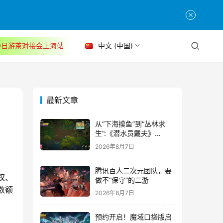
30日游茶对接会上海站
中文 (中国)
最新文章
从“下海摸鱼”到“丛林求
生”:《潜水员戴夫》
DLC《丛林》移动端定档
2026年8月7日
8月14日
腾讯百人二次元团队，要
权、
做不“保守”的二游
数额
2026年8月7日
预约开启！魔域口袋版启