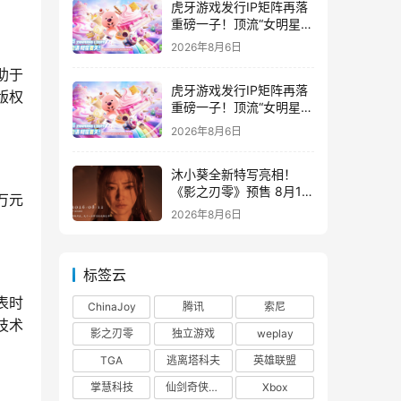
虎牙游戏发行IP矩阵再落
重磅一子！顶流“女明星”
ZANMANG LOOPY 正版
2026年8月6日
3D消除手游《消消奇遇》
惊喜曝光
助于
虎牙游戏发行IP矩阵再落
版权
重磅一子！顶流“女明星”
ZANMANG LOOPY 正版
2026年8月6日
3D消除手游《消消奇遇》
惊喜曝光
沐小葵全新特写亮相！
《影之刃零》预售 8月12
万元
日开启
2026年8月6日
标签云
表时
ChinaJoy
腾讯
索尼
技术
影之刃零
独立游戏
weplay
TGA
逃离塔科夫
英雄联盟
掌慧科技
仙剑奇侠传四
Xbox