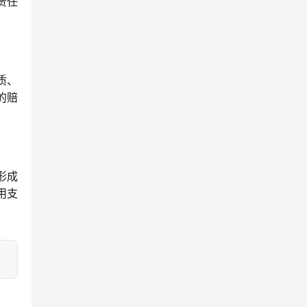
责任
质、
的赔
形成
用支