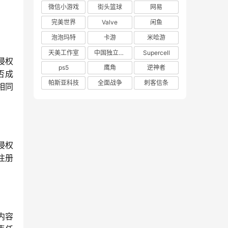
微信小游戏
街头篮球
网易
完美世界
Valve
闲鱼
泡泡玛特
卡游
米哈游
天美工作室
中国独立游戏联盟
Supercell
侵权
ps5
鹰角
逆神者
否成
帕斯亚科技
全面战争
刺客信条
相同
侵权
注册
内容