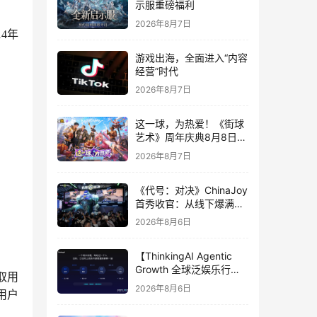
示服重磅福利
2026年8月7日
4年
游戏出海，全面进入“内容
经营”时代
2026年8月7日
这一球，为热爱！《街球
艺术》周年庆典8月8日正
式上线，多重福利与全新
2026年8月7日
内容同步开启
《代号：对决》ChinaJoy
首秀收官：从线下爆满看
见玩家的真实期待
2026年8月6日
【ThinkingAI Agentic
Growth 全球泛娱乐行业
取用
峰会】Agent 时代，人到
2026年8月6日
用户
底负责什么