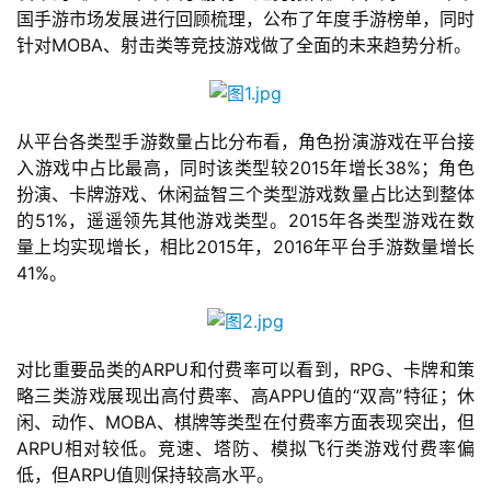
国手游市场发展进行回顾梳理，公布了年度手游榜单，同时
针对MOBA、射击类等竞技游戏做了全面的未来趋势分析。
首
页
从平台各类型手游数量占比分布看，角色扮演游戏在平台接
入游戏中占比最高，同时该类型较2015年增长38%；角色
游
扮演、卡牌游戏、休闲益智三个类型游戏数量占比达到整体
茶
的51%，遥遥领先其他游戏类型。2015年各类型游戏在数
原
量上均实现增长，相比2015年，2016年平台手游数量增长
创
41%。
游
戏
对比重要品类的ARPU和付费率可以看到，RPG、卡牌和策
业
略三类游戏展现出高付费率、高APPU值的“双高”特征；休
界
闲、动作、MOBA、棋牌等类型在付费率方面表现突出，但
ARPU相对较低。竞速、塔防、模拟飞行类游戏付费率偏
手
低，但ARPU值则保持较高水平。