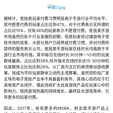
机
游
戏
据统计，竞技类玩家付费习惯明显高于手游行业平均水平，
其中愿意付费的玩家占比达到47%，对于付费表示无所谓的
单
占比达15%，仅有38%的玩家表示不愿意付费。竞技类手游
机
市场虽然仍处于行业发展的初期，但是玩家经过端游电子竞
游
技市场的培育，大部分用户已经养成付费习惯，并对付费所
戏
提供的服务表示认可。竞技类手游玩家在线时长均值高于手
游行业市场均值。其中每日在线时长30分钟—1小时的玩家
休
群体最高，占比达到39%;另外每天在线时长达15-30分钟的
闲
玩家群体占比也达到26%。以厂商为主打的单项移动游戏赛
游
事，将成为平时玩家群体之间的主流赛事。虽然现阶段厂家
戏
主导的电子竞技产业本不具备盈利条件，其核心目的在于打
造电竞产业闭环，借此持续扩大自身游戏产品在玩家心中的
2
影响力，保持游戏热度的持续增长，最终延长游戏寿命，引
0
导更多的玩家付费。
2
因此，2017年，将有更多的MOBA、射击类手游产品上
5