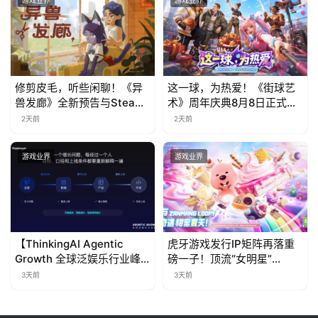
游戏业界
游戏业界
修剪皮毛，听些闲聊！《异
这一球，为热爱！《街球艺
兽发廊》全新预告与Steam
术》周年庆典8月8日正式上
免费试玩公开
线，多重福利与全新内容同
2天前
2天前
步开启
游戏业界
游戏业界
【ThinkingAI Agentic
虎牙游戏发行IP矩阵再落重
Growth 全球泛娱乐行业峰
磅一子！顶流“女明星”
会】Agent 时代，人到底负
ZANMANG LOOPY 正版3D
3天前
3天前
责什么
消除手游《消消奇遇》惊喜
曝光