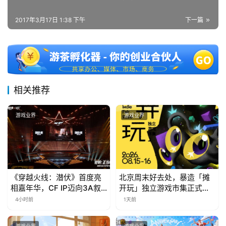
茶
2017年3月17日 1:38 下午
下一篇
对
接
会
上
相关推荐
海
站
游戏业界
游戏业界
中
文
《穿越火线：潜伏》首度亮
北京周末好去处，暴造「摊
(
相嘉年华，CF IP迈向3A叙
开玩」独立游戏市集正式开
中
事新高度
票！
4小时前
1天前
国
)