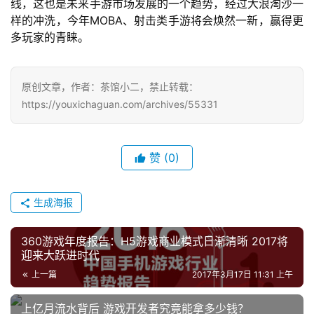
线，这也是未来手游市场发展的一个趋势，经过大浪淘沙一
第
样的冲洗，今年MOBA、射击类手游将会焕然一新，赢得更
十
多玩家的青睐。
三
届
金
原创文章，作者：茶馆小二，禁止转载：
茶
https://youxichaguan.com/archives/55331
奖
赞
(0)
7
月
生成海报
3
360游戏年度报告：H5游戏商业模式日渐清晰 2017将
0
迎来大跃进时代
日
上一篇
2017年3月17日 11:31 上午
游
上亿月流水背后 游戏开发者究竟能拿多少钱？