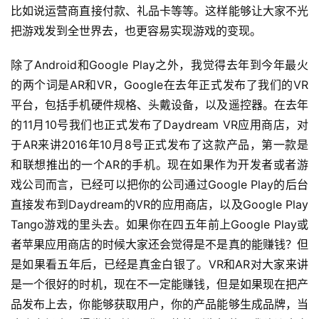
比如说运营商直接付款、礼品卡等等。这样能够让大家不光
把游戏发到全世界去，也更容易实现游戏的变现。
除了Android和Google Play之外，我觉得去年到今年最火
的两个词是AR和VR，Google在去年正式发布了我们的VR
平台，包括手机硬件规格、头戴设备，以及遥控器。在去年
的11月10号我们也正式发布了Daydream VR应用商店，对
首
页
于AR来讲2016年10月8号正式发布了这款产品，第一款是
和联想推出的一个AR的手机。现在如果作为开发者或者游
游
戏公司而言，已经可以把你的公司通过Google Play的后台
茶
直接发布到Daydream的VR的应用商店，以及Google Play 
原
Tango游戏的里头去。如果你在四五年前上Google Play或
创
者苹果应用商店的时候大家还会觉得是不是真的能赚钱？但
是如果看五年后，已经是真金白银了。VR和AR对大家来讲
游
是一个很好的时机，现在不一定能赚钱，但是如果现在把产
戏
品发布上去，你能够获取用户，你的产品能够生成品牌，当
业