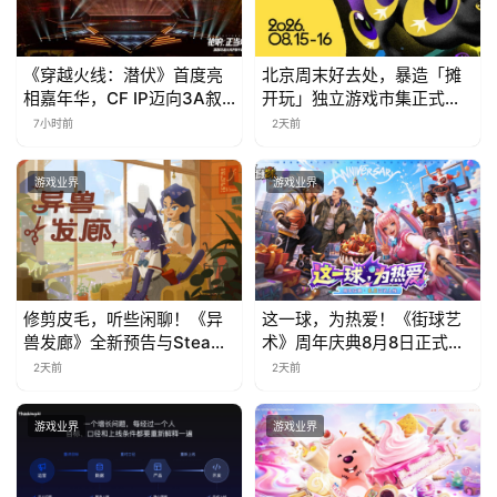
《穿越火线：潜伏》首度亮
北京周末好去处，暴造「摊
相嘉年华，CF IP迈向3A叙
开玩」独立游戏市集正式开
事新高度
票！
7小时前
2天前
游戏业界
游戏业界
修剪皮毛，听些闲聊！《异
这一球，为热爱！《街球艺
兽发廊》全新预告与Steam
术》周年庆典8月8日正式上
免费试玩公开
线，多重福利与全新内容同
2天前
2天前
步开启
游戏业界
游戏业界