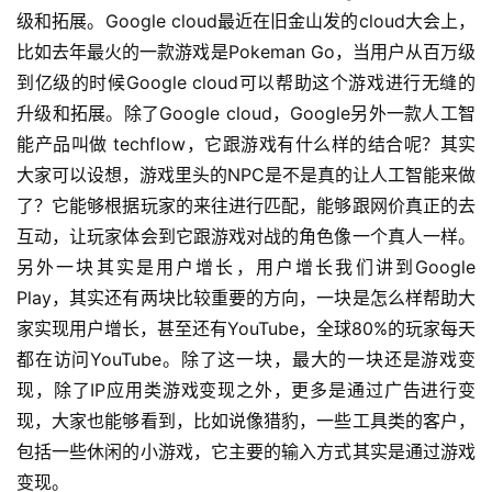
0
级和拓展。Google cloud最近在旧金山发的cloud大会上，
2
比如去年最火的一款游戏是Pokeman Go，当用户从百万级
5
到亿级的时候Google cloud可以帮助这个游戏进行无缝的
第
升级和拓展。除了Google cloud，Google另外一款人工智
十
能产品叫做 techflow，它跟游戏有什么样的结合呢？其实
三
大家可以设想，游戏里头的NPC是不是真的让人工智能来做
届
金
了？它能够根据玩家的来往进行匹配，能够跟网价真正的去
茶
互动，让玩家体会到它跟游戏对战的角色像一个真人一样。
奖
另外一块其实是用户增长，用户增长我们讲到Google 
Play，其实还有两块比较重要的方向，一块是怎么样帮助大
家实现用户增长，甚至还有YouTube，全球80%的玩家每天
7
都在访问YouTube。除了这一块，最大的一块还是游戏变
现，除了IP应用类游戏变现之外，更多是通过广告进行变
月
现，大家也能够看到，比如说像猎豹，一些工具类的客户，
3
包括一些休闲的小游戏，它主要的输入方式其实是通过游戏
0
变现。