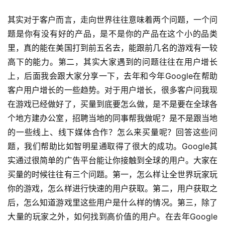
日
其实对于客户而言，走向世界往往意味着两个问题，一个问
游
题是你有没有好的产品，是不是你的产品在这个小的品类
茶
里，真的能在美国打到前五名去，能跟前几名的游戏有一较
高下的能力。第二，其实大家遇到的问题往往在用户增长
对
上，后面我会跟大家分享一下，去年和今年Google在帮助
接
客户用户增长的一些趋势。对于用户增长，很多客户问我现
会
在游戏已经做好了，买量到底要怎么做，是不是要在全球各
个地方建办公室，招聘当地的同事帮我做呢？是不是跟当地
上
的一些线上、线下媒体合作？怎么来买量呢？回答这些问
海
题，我们帮助比如智明星通取得了很大的成功。Google其
站
实通过很简单的广告平台能让你接触到全球的用户。大家在
买量的时候往往有三个问题。第一，怎么样让全世界玩家玩
你的游戏，怎么样进行快速的用户获取。第二，用户获取之
中
后，怎么知道游戏里这些用户是什么样的情况。第三，除了
文
大量的玩家之外，如何找到高价值的用户。在去年Google
(