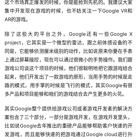
界
这个市场真正爆发的时候，你是能抢到先机的。我建议大家
集中开发现在游戏的时候，也不妨关注一下Google VR和
手
AR的游戏。
机
游
除了这些大的平台之外，Google还有一些Google X 
戏
project，它其实是一个微型的雷达，跟之前体感设备的不
同是，它能够侦测厘米级别的动作，比如说原来你要在手表
单
上通过屏幕操控，现在可以通过很微小的手势操作。我们跟
机
游戏公司谈这个项目的时候，他们很聪明地把它跟游戏结合
游
起来，他们开发出了一款游戏的原形，当用手势的时候是走
戏
路的模式，用手掌的时候是飞行的模式，其实Google有很
多产品和项目能够和咱们的游戏结合去产生更多的火花。
休
闲
其实Google整个提供给游戏公司或者游戏开发者的解决方
游
案包含了三个部分，一部分是游戏开发，在游戏开发里头，
戏
比如说Google去年推出的重磅产品能够帮助客户快速的开
发游戏，而且能够快速的把游戏通过Google cloud进行升
2