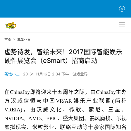
首页
游戏业界
虚势待发，智绘未来！2017国际智能娱乐
硬件展览会（eSmart）招商启动
茶馆小二
2016年11月16日 2:34 下午
游戏业界
在ChinaJoy即将迎来十五周年之际，由ChinaJoy主办
方汉威信恒与中国VR/AR娱乐产业联盟(简称
VREIA)，由汉威文化、微软、索尼、三星、
NVIDIA、AMD、EPIC、盛大集团、暴风魔镜、乐视
虚拟现实、米粒影业、联络互动等十余家国际知名