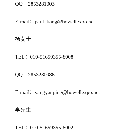
　　QQ：2853281003
　　E-mail：paul_liang@howellexpo.net
　　杨女士
　　TEL：010-51659355-8008
　　QQ：2853280986
　　E-mail：yangyanping@howellexpo.net
　　李先生
　　TEL：010-51659355-8002