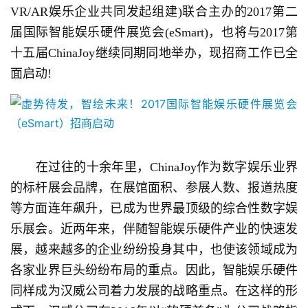
VR/AR娱乐企业共同发起组建)联合主办的2017第二
届国际智能娱乐硬件展览会(eSmart)，也将与2017第
十五届ChinaJoy继续同期同地举办，现招商工作已全
面启动!
　　在过往的十余年里，ChinaJoy作为数字娱乐业界
的标杆展会品牌，在展馆面积、参展人数、报道热度
等方面连年飙升，已成为世界最顶级的综合性数字娱
乐展会。近两年来，伴随智能娱乐硬件产业的快速发
展，越来越多的企业纷纷投身其中，也使该领域成为
各家业界巨头纷纷布局的重点。因此，智能娱乐硬件
同样成为汉威公司着力发展的战略重点。在这样的形