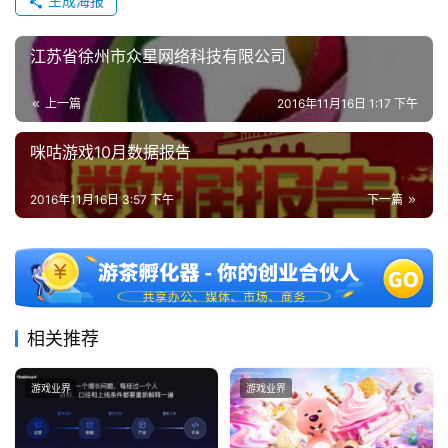
生成海报
江苏省徐州市众星网络科技有限公司
上一篇
2016年11月16日 1:17 下午
咪咕游戏10月数据报告
2016年11月16日 3:57 下午
下一篇
相关推荐
游戏业界
游戏业界