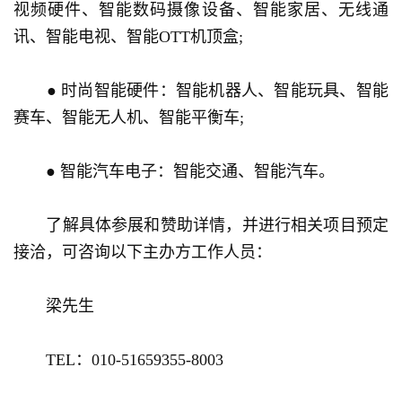
视频硬件、智能数码摄像设备、智能家居、无线通
讯、智能电视、智能OTT机顶盒;
　　● 时尚智能硬件：智能机器人、智能玩具、智能
赛车、智能无人机、智能平衡车;
　　● 智能汽车电子：智能交通、智能汽车。
　　了解具体参展和赞助详情，并进行相关项目预定
接洽，可咨询以下主办方工作人员：
　　梁先生
　　TEL：010-51659355-8003