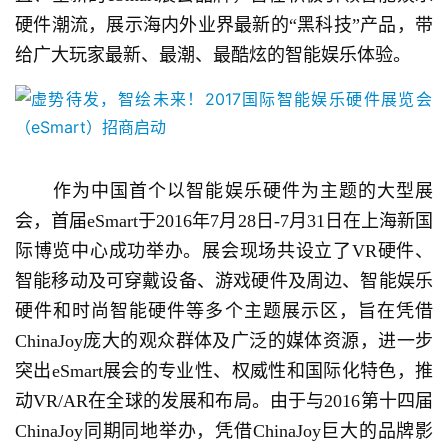
硬件潮流，展示海内外业界最新的“黑科技”产品，带
给广大玩家最新、最潮、最酷炫的智能娱乐体验。
　　作为中国首个以智能娱乐硬件为主题的大型展
会，首届eSmart于2016年7月28日-7月31日在上海新国
际博览中心成功举办。展会现场共设立了VR硬件、
智能移动及可穿戴设备、游戏硬件及周边、智能娱乐
硬件和时尚智能硬件等多个主题展示区，旨在凭借
ChinaJoy庞大的观众群体及广泛的媒体资源，进一步
突出eSmart展会的专业性、权威性和国际化特色，推
动VR/AR在全球的发展和布局。由于与2016第十四届
ChinaJoy同期同地举办，凭借ChinaJoy巨大的品牌影