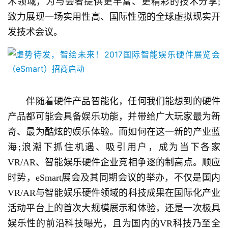
术领域，为与会者提供更丰富、更精彩的技术分享;
游
致力展现一场实用性高、国际性强的全球虚拟现实开
戏
发技术会议。
休
闲
游
戏
　　伴随着硬件产品智能化，任何我们能想到的硬件
2
产品都可能会具备娱乐功能，并带给广大玩家最为新
0
奇、最为酷炫的娱乐体验。而如何在这一新的产业蓝
2
5
海;浪潮下抓住机遇、吸引用户，成为当下各家
第
VR/AR、智能娱乐硬件企业竞相争逐的制高点。顺应
十
时势，eSmart展会及其同期会议的举办，不仅是国内
三
VR/AR与智能娱乐硬件领域的科技成果在国际化产业
届
金
活动平台上的首次大规模展示和体验，还是一次极具
茶
娱乐性的前沿科技曝光，且为国内的VR科技乃至全