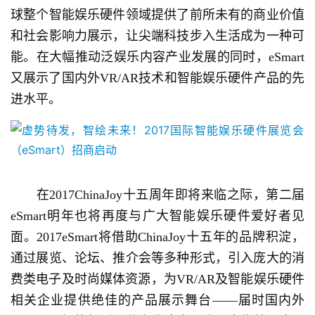
奖
球整个智能娱乐硬件领域提供了前所未有的商业价值
和社会影响力展示，让尖端科技步入生活成为一种可
能。在大幅推动泛娱乐内容产业发展的同时，eSmart
7
又展示了国内外VR/AR技术和智能娱乐硬件产品的先
月
进水平。
3
0
日
　　在2017ChinaJoy十五周年即将来临之际，第二届
游
eSmart明年也将再度与广大智能娱乐硬件爱好者见
茶
面。2017eSmart将借助ChinaJoy十五年的品牌积淀，
对
通过展览、论坛、推介会等多种形式，引入庞大的消
接
费类电子及时尚媒体资源，为VR/AR及智能娱乐硬件
会
相关企业提供绝佳的产品展示舞台——届时国内外