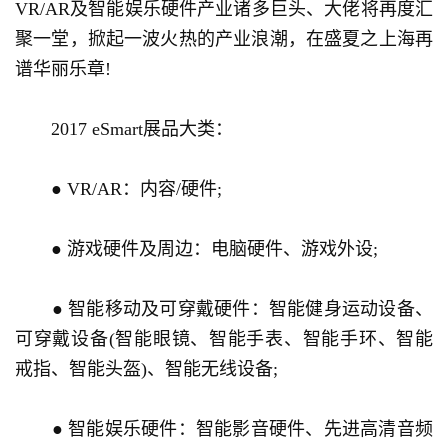
VR/AR及智能娱乐硬件产业诸多巨头、大佬将再度汇
上
聚一堂，掀起一波火热的产业浪潮，在盛夏之上海再
海
谱华丽乐章!
站
　　2017 eSmart展品大类：
中
文
　　● VR/AR：内容/硬件;
(
中
　　● 游戏硬件及周边：电脑硬件、游戏外设;
国
)
　　● 智能移动及可穿戴硬件：智能健身运动设备、
可穿戴设备(智能眼镜、智能手表、智能手环、智能
戒指、智能头盔)、智能无线设备;
　　● 智能娱乐硬件：智能影音硬件、先进高清音频