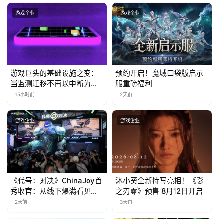
金
茶
游戏企业
游戏企业
奖
7
游戏巨头的基础设施之变：
预约开启！魔域口袋版启示
当监测迁移不再以中断为代
服重磅福利
月
价
15小时前
2天前
3
游戏企业
游戏企业
0
日
游
茶
《代号：对决》ChinaJoy首
沐小葵全新特写亮相！《影
秀收官：从线下爆满看见玩
之刃零》预售 8月12日开启
对
家的真实期待
2天前
3天前
接