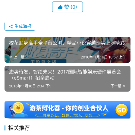
单
赞
(0)
机
游
戏
生成海报
休
校花贴身高手全平台公测，精品小说穿越现实上演精彩
闲
游
上一篇
2016年11月16日 10:57 上午
戏
虚势待发，智绘未来！2017国际智能娱乐硬件展览会
（eSmart）招商启动
2
0
2016年11月16日 2:34 下午
下一篇
2
5
第
十
三
相关推荐
届