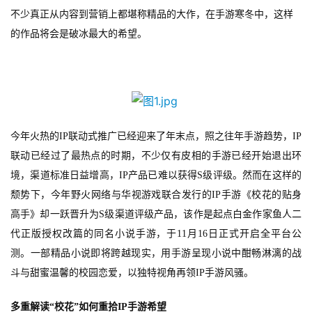
不少真正从内容到营销上都堪称精品的大作，在手游寒冬中，这样
的作品将会是破冰最大的希望。
今年火热的
IP联动式推广已经迎来了年末点，照之往年手游趋势，IP
联动已经过了最热点的时期，不少仅有皮相的手游已经开始退出环
境，渠道标准日益增高，IP产品已难以获得S级评级。然而在这样的
颓势下，今年野火网络与华视游戏联合发行的IP手游《校花的贴身
高手》却一跃晋升为S级渠道评级产品，该作是起点白金作家鱼人二
代正版授权改篇的同名小说手游，于11月16日正式开启全平台公
测。一部精品小说即将跨越现实，用手游呈现小说中酣畅淋漓的战
斗与甜蜜温馨的校园恋爱，以独特视角再领IP手游风骚。
多重解读
“校花”如何重拾IP手游希望