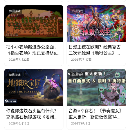
休闲游戏
单机游戏
把小小农场搬进办公桌面，
日漫正统在欧洲？经典复古
《指尖农场》现已支持Mac
二次元独游《地狱公主》现
系统！
已EA上线
2026年7月22日
2026年7月17日
单机游戏
单机游戏
你说你这块石头里有什么？
音游×幸存者！《节奏魔女》
克系赌石模拟游戏《地渊珠
重大更新，新史低仅需14.7
宝匠》6月12日开启Steam
元
2026年6月12日
2026年6月9日
免费测试！