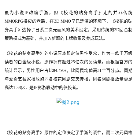
虽为小说
IP改编手游，但《校花的贴身高手》走的并非传统
MMORPG换皮的老路，在3D
MMO早已泛滥的环境下，《校花的贴
身高手》选择了日系二次元画风的美术设定，采用传统的2D回合制
策略模式为基础，并加入新颖的卡牌收集及养成玩法。
《校花的贴身高手》的小说原本即定位男性受众，作为一款千万级
读者的白金级小说，原作拥有超过
25亿次的阅读量。而根据官方的
统计显示，男性用户占比84.49%，比网民均值高31个百分点。同期
与爱奇艺独家播放的同名校花网剧交叉
传播
，
同名网剧
播放量更是
高达
1.38亿
，是
IP影游联动中的佼佼者。
首
页
游
《校花的贴身高手》原作的定位决定了手游的调性，而二次元风格
茶