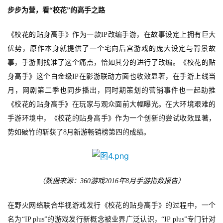
步步为营，看
“校花”的高手之路
休
闲
《校花的贴身高手》作为一款
IP改编手游，在故事设定上拥有巨大
游
优势，原作本身就提供了一个宅向后宫游戏的庞大设定与背景故
戏
事，手游则找准了这个痛点，恰如其分的进行了改编。《校花的贴
2
身高手》这个白金级IP在影游联动方面也收效显著，在手游上线当
0
月，网剧第二季也同步播出，同时期策划的营销事件也一起助推
2
《校花的贴身高手》在玩家与观众面前大幅曝光。在大环境艰难的
5
手游环境中，《校花的贴身高手》作为一个创新的尝试收效显著，
第
势如破竹的斩获了8月新游畅销榜第四的成绩。
十
三
届
金
（数据来源：
360游戏2
016
年
8月手游指数报告）
茶
奖
在野火网络联合华视游戏发行《校花的贴身高手》的过程中，一个
名为
“IP p
lus
”的游戏发行新概念被业界广泛认识，“IP p
lus
”专门针对