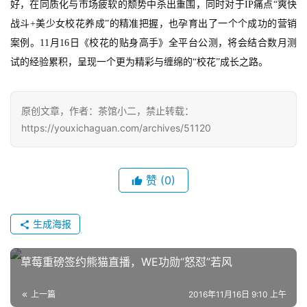
好，在同质化与市场疲软的颓势中杀出重围，同时对于
IP痛点“爽快
站
战斗+美少女校花养成”的精准把握，也孕育出了一个个成功的营销
案例。11月16日《校花的贴身高手》全平台公测，将会结合数月测
试的经验累积，呈现一个更为精彩与缠绵的“校花”成长之路。
中
文
(
原创文章，作者：茶馆小二，禁止转载：
中
https://youxichaguan.com/archives/51120
国
)
赞
(0)
生成海报
草莓重磅签约熊猫直播，WE功勋“怒怼”若风
上一篇
2016年11月16日 9:10 上午