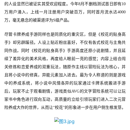
的人设显然已被证实其受欢迎程度。今年
8月不删档测试
首日
即有
10
原
创
万用户涌入，
上线
一月注册用户突破百万
，同时首月流水达
4000
万，毫无悬念的被渠道评为S级产品。
游
戏
尽管卡牌养成手游同样也是同质化的重灾区，但是《校花的贴身高
业
手》却另辟蹊径。人设上贴近粉丝喜好，不仅有各式校花与主角共
界
同作战，同时《校花的贴身高手》手游高度还原小说剧情，并且延
续了差异化的美术风格，再度给人眼前一亮的感觉；内容上
结合闯
手
关修炼和恋爱养成
的
双重玩法
，随原作主线以冒险玩法为核心，并
机
且将小说中的修真，异能元素加入进去
。
最为令人称道的则是游戏
游
中的养成系统，将小说中风情各异的玩家通过卡牌系统搬进手游
戏
后，玩家不止于观看剧情，游戏类似
AVG的文字冒险系统可以让玩
家书中角色进行双向互动，高质量的立绘引领玩家们进入二次元冒
单
险养成大作的世界，从而让“校花”的形象进一步在用户侧生根发芽。
机
游
戏