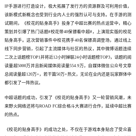
IP手游进行打造设计，极大拓展了发行方的资源群及可利用价值，
7
该新模式新概念也受到行业内人士的强烈认可与支持。
在手游的测
月
试期间，《校花的贴身高手》投身了中超比赛的热点运营中，精心
策划并引爆了
热门话题
#校花带40保镖看中超#
，上演现实版的校花
3
贴身高手。
这次营销事件中校花携手40名保镖高调登场，通过线上
0
线下同步营销，引起了主流媒体与社区的热议，
其中微博话题连续
日
二次上话题榜TOP1并将近12小时婵联24小时话题榜TOP3，话题的阅
读量超5000万并且新闻媒体阅读量554.9万，自媒体微信公众号文章
游
总阅读量超120万+，若干篇50万+热文，无论在业内还是
玩家群体中
茶
都引发了一阵热议
。
对
中超话题的成功，引发了《校花的贴身高手》又一轮营销风潮，未
接
来野火网络还将与
ROAD FC
综合格斗大赛进行合作，延续中超比赛
会
的热点。
上
《校花的贴身高手》的成功之处，不仅在于游戏本身贴合了受众喜
海