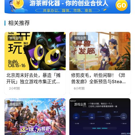
相关推荐
游戏业界
游戏业界
北京周末好去处，暴造「摊
修剪皮毛，听些闲聊！《异
开玩」独立游戏市集正式开
兽发廊》全新预告与Steam
票！
免费试玩公开
2小时前
6小时前
游戏业界
游戏业界