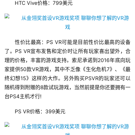
戏
HTC Vive价格：799美元
单
机
游
戏
性价比最高：PS VR可能是目前性价比最高的设备
了。PS VR宣布发售和定价时让所有玩家喜出望外，合
休
理的价格，丰富的游戏支持。索尼承诺到2016年底向玩
闲
家提供50款VR游戏，其中不乏像《生化危机7》、《最
游
戏
终幻想15》这样的大作。另外购买PSVR的玩家还可以
随机得到附赠的8款试玩游戏，当然前提是你还要拥有一
2
台PS4主机才行!
0
2
PS VR价格：399美元
5
第
十