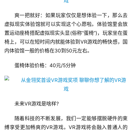
三
届
爽一把就好：如果玩家仅仅是想体验一下，那么去
金
茶
虚拟现实体验馆就可以实现这个心愿啦。体验馆里会放
奖
置运动座椅搭配虚拟现实头显(俗称“蛋椅”)，玩家坐在蛋
椅上，可以在短时间内就能体验到VR游戏的畅快感，国
内体验馆一般的价格在30到50元左右。
7
蛋椅体验价格：40元/5分钟
月
3
0
日
未来VR游戏是啥样?
游
随着科技的不断发展，我们一定能够摆脱硬件的束
茶
缚享受更加畅爽的VR游戏。VR游戏将会融入普通人的
对