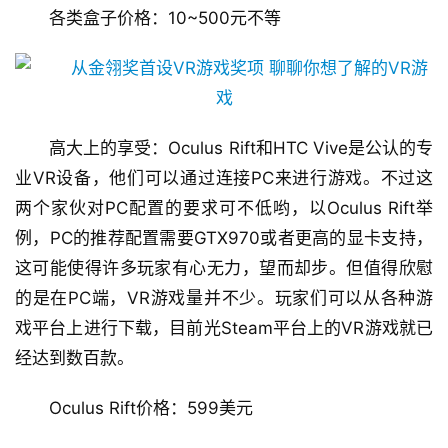
各类盒子价格：10~500元不等
首
页
游
茶
高大上的享受：Oculus Rift和HTC Vive是公认的专
原
业VR设备，他们可以通过连接PC来进行游戏。不过这
创
两个家伙对PC配置的要求可不低哟，以Oculus Rift举
例，PC的推荐配置需要GTX970或者更高的显卡支持，
游
这可能使得许多玩家有心无力，望而却步。但值得欣慰
戏
业
的是在PC端，VR游戏量并不少。玩家们可以从各种游
界
戏平台上进行下载，目前光Steam平台上的VR游戏就已
经达到数百款。
手
机
Oculus Rift价格：599美元
游