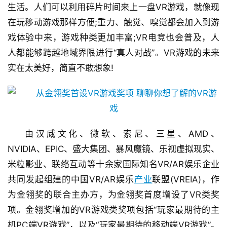
生活。人们可以利用碎片时间来上一盘VR游戏，就像现
接
在玩移动游戏那样方便;重力、触觉、嗅觉都会加入到游
会
戏体验中来，游戏种类更加丰富;VR电竞也会普及，人
人都能够跨越地域界限进行“真人对战”。VR游戏的未来
上
实在太美好，简直不敢想象!
海
站
中
由汉威文化、微软、索尼、三星、AMD、
文
NVIDIA、EPIC、盛大集团、暴风魔镜、乐视虚拟现实、
(
米粒影业、联络互动等十余家国际知名VR/AR娱乐企业
中
国
共同发起组建的中国VR/AR娱乐
产业
联盟(VREIA)，作
)
为金翎奖的联合主办方，为金翎奖首度增设了VR类奖
项。金翎奖增加的VR游戏类奖项包括“玩家最期待的主
机PC端VR游戏”，以及“玩家最期待的移动端VR游戏”。