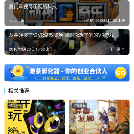
厦门动视奇乐网络科技
海
站
上一篇
2016年9月23日 1:52 上午
从金翎奖首设VR游戏奖项 聊聊你想了解的VR游戏
中
2016年9月23日 10:56 上午
下一篇
文
(
中
国
)
相关推荐
游戏业界
游戏业界