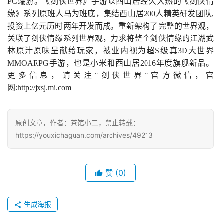
PC端游。《剑侠世界》手游以西山居经久大热的《剑侠情
缘》系列原班人马为班底，集结西山居200人精英研发团队,
投资上亿元历时两年开发而成。重新架构了完整的世界观，
关联了剑侠情缘系列世界观，力求将整个剑侠情缘的江湖武
7
林原汁原味呈献给玩家，被业内视为超S级真3D大世界
月
MMOARPG手游，也是小米和西山居2016年度旗舰新品。
更多信息，请关注“剑侠世界”官方微信，官
3
网:http://jxsj.mi.com
0
日
原创文章，作者：茶馆小二，禁止转载：
游
https://youxichaguan.com/archives/49213
茶
对
赞
(0)
接
会
生成海报
上