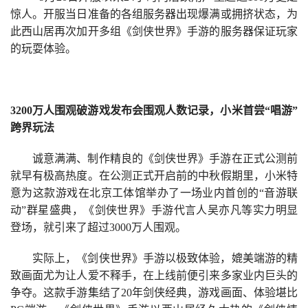
戏
惊人。开服当日准备的各组服务器出现爆满或拥挤状态，为
此西山居再次加开多组《剑侠世界》手游的服务器保证玩家
休
的玩耍体验。
闲
游
戏
3200万人围观破游戏发布会围观人数记录，小米首尝“唱游”
跨界玩法
2
0
诚意满满、制作精良的《剑侠世界》手游在正式公测前
2
就早有极高热度。在公测正式开启前的中秋假期里，小米特
5
意为这款游戏在北京工体馆举办了一场业内首创的“音游联
第
动”群星盛典，《剑侠世界》手游代言人吴亦凡等实力明显
十
登场，就引来了超过3000万人围观。
三
届
实际上，《剑侠世界》手游以极致体验，媲美端游的精
金
致画面尤为让人爱不释手，在上线前便引来多家业内巨头的
茶
争夺。这款手游集结了20年剑侠经典，游戏画面、体验堪比
奖