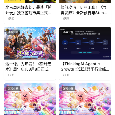
北京周末好去处，暴造「摊
修剪皮毛，听些闲聊！《异
开玩」独立游戏市集正式开
兽发廊》全新预告与Steam
票！
免费试玩公开
1天前
1天前
游戏业界
游戏业界
这一球，为热爱！《街球艺
【ThinkingAI Agentic
术》周年庆典8月8日正式上
Growth 全球泛娱乐行业峰
线，多重福利与全新内容同
会】Agent 时代，人到底负
1天前
2天前
步开启
责什么
游戏业界
游戏业界