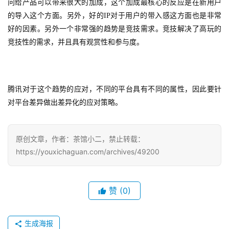
奖
问给产品可以带来很大的加成，这个加成最核心的反应是在新用户
的导入这个方面。另外，好的IP对于用户的带入感这方面也是非常
好的因素。另外一个非常强的趋势是竞技需求。竞技解决了高玩的
竞技性的需求，并且具有观赏性和参与度。
7
月
3
腾讯对于这个趋势的应对，不同的平台具有不同的属性，因此要针
0
对平台差异做出差异化的应对策略。
日
原创文章，作者：茶馆小二，禁止转载：
游
https://youxichaguan.com/archives/49200
茶
对
赞
(0)
接
会
生成海报