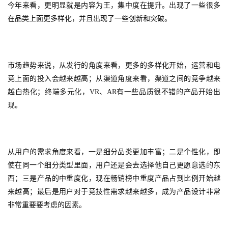
今年来看，更明显就是内容为王，集中度在提升。出现了一些很多
游
在品类上面更多样化，并且出现了一些创新和突破。
茶
原
创
市场趋势来说，从发行的角度来看，更多的多样化开始，运营和电
游
竞上面的投入会越来越高；从渠道角度来看，渠道之间的竞争越来
戏
越白热化；终端多元化，VR、AR有一些品质很不错的产品开始出
业
现。
界
手
从用户的需求角度来看，一是细分品类更加丰富；二是个性化，即
机
游
使在同一个细分类型里面，用户还是会去选择他自己更愿意选的东
戏
西；三是产品的中重度化，现在畅销榜中重度产品占到比例开始越
来越高；最后是用户对于竞技性需求越来越多，成为产品设计非常
单
非常重要要考虑的因素。
机