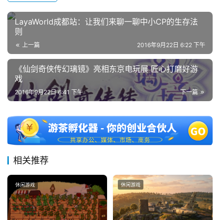
上
海
LayaWorld成都站：让我们来聊一聊中小CP的生存法
则
站
上一篇
2016年9月22日 6:22 下午
《仙剑奇侠传幻璃镜》亮相东京电玩展 匠心打磨好游
中
戏
文
2016年9月22日 6:41 下午
下一篇
(
中
国
)
相关推荐
休闲游戏
休闲游戏