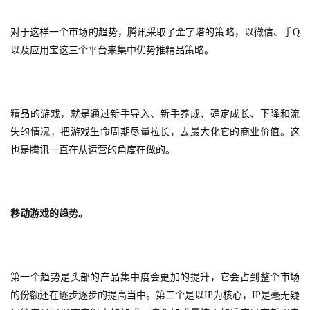
游
戏
对于这样一个市场的趋势，腾讯采取了金字塔的策略，以微信、手Q
以及应用宝这三个平台来集中优势推精品策略。
休
闲
游
戏
精品的游戏，就是通过新手导入、新手养成、确定成长、下降和流
失的情况，把游戏生命周期尽量拉长，去最大化它的商业价值。这
2
也是腾讯一直在从运营的角度在做的。
0
2
5
第
移动游戏的趋势。
十
三
届
金
第一个趋势是头部的产品集中度会更加的提升，它会占到整个市场
茶
的份额还在逐步逐步的提高当中。第二个是以IP为核心，IP是毫无疑