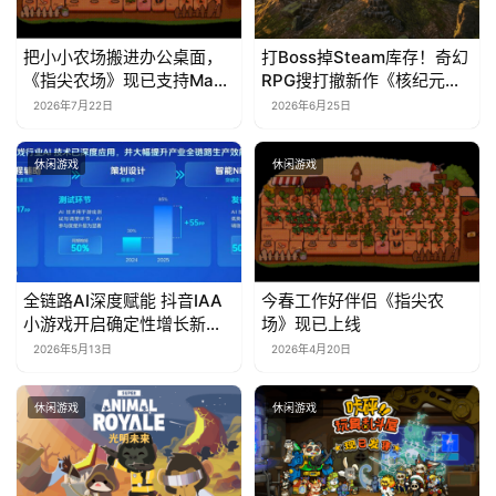
把小小农场搬进办公桌面，
打Boss掉Steam库存！奇幻
《指尖农场》现已支持Mac
RPG搜打撤新作《核纪元》
系统！
正式上线Steam：武器属性
2026年7月22日
2026年6月25日
全靠手造，暴死全掉光！
休闲游戏
休闲游戏
全链路AI深度赋能 抖音IAA
今春工作好伴侣《指尖农
小游戏开启确定性增长新周
场》现已上线
期
2026年5月13日
2026年4月20日
休闲游戏
休闲游戏