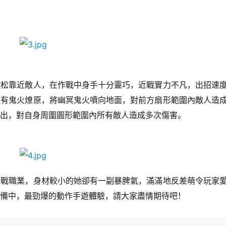
輕松靠近敵人，在作戰中身手十分靈巧，近戰實力不凡，出招速
能有鬼火燎原，將幽冥鬼火噴向地面，對前方扇形範圍內敵人造
出，對自身周圍圓形範圍內所有敵人造成多次傷害。
近戰職業，身材較小的她卻有一副暴脾氣，滿滿地反差萌令玩家
備中，最勁爆的動作手遊體驗，請大家盡情期待吧！