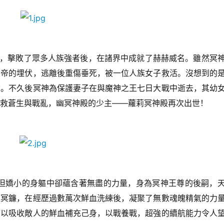
敵，擊敗了眾多人族強者後，在諸界中成就了赫赫威名。雖然冥
大帝的埋伏，逃離後重傷垂死，被一位人族女子救活。沒想到的
女。不久後冥神為保護妻子在與魔神之王七日大戰中逝去，其幼
救蒼生與戰亂，幽冥神殿的少主——蘿莉冥神殿再次出世！
莉，但嬌小的身軀中卻蘊含著無盡的力量，身為冥神王尊的後嗣，
血冥鐮，在經歷過數萬次鮮血洗練後，凝聚了無數魂魄精氣的力
可以吸收敵人的鮮血補充己身，以戰養戰，超強的續航能力令人