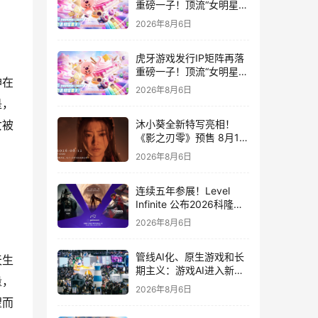
重磅一子！顶流“女明星”
ZANMANG LOOPY 正版
2026年8月6日
3D消除手游《消消奇遇》
惊喜曝光
虎牙游戏发行IP矩阵再落
重磅一子！顶流“女明星”
神在
ZANMANG LOOPY 正版
2026年8月6日
3D消除手游《消消奇遇》
是，
惊喜曝光
女被
沐小葵全新特写亮相！
《影之刃零》预售 8月12
日开启
2026年8月6日
连续五年参展！Level
Infinite 公布2026科隆游
戏展产品阵容
2026年8月6日
管线AI化、原生游戏和长
天生
期主义：游戏AI进入新共
量，
识时代
2026年8月6日
望而