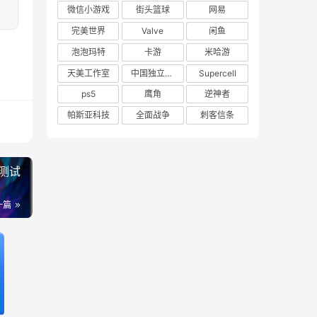
微信小游戏
街头篮球
网易
完美世界
Valve
闲鱼
泡泡玛特
卡游
米哈游
天美工作室
中国独立游戏联盟
Supercell
ps5
鹰角
逆神者
帕斯亚科技
全面战争
刺客信条
测试
一篇