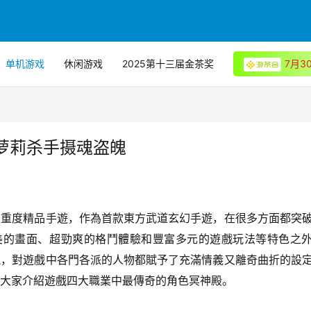
单机游戏
休闲游戏
2025第十三届金茶奖
7月
萝莉杀手摄魂盗魄
款重度精品手遊，作為首款東方武道玄幻手遊，在很多方面都突
精美的畫面、超勁爽的格鬥體驗和豐富多元的遊戲玩法等特色之
觀，對遊戲中各門各派的人物都賦予了充滿情義又離奇曲折的設
大家介紹遊戲四大職業中最傳奇的角色冥神殿。