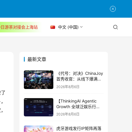
30日游茶对接会上海站
中文 (中国)
最新文章
《代号：对决》ChinaJoy
首秀收官：从线下爆满看
见玩家的真实期待
2026年8月6日
破了
【ThinkingAI Agentic
外，
Growth 全球泛娱乐行业
定，
峰会】Agent 时代，人到
2026年8月6日
底负责什么
虎牙游戏发行IP矩阵再落