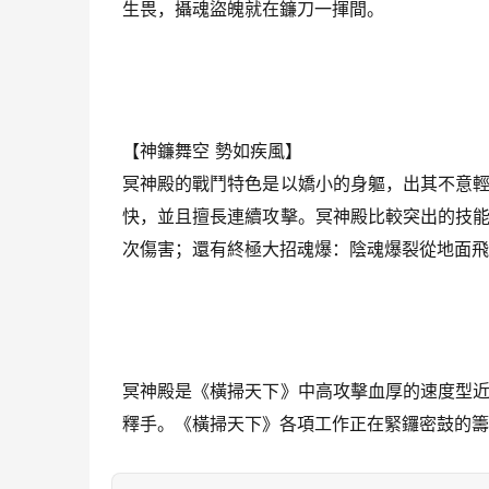
生畏，攝魂盜魄就在鐮刀一揮間。
【神鐮舞空 勢如疾風】
冥神殿的戰鬥特色是以嬌小的身軀，出其不意
快，並且擅長連續攻擊。冥神殿比較突出的技
次傷害；還有終極大招魂爆：陰魂爆裂從地面飛
冥神殿是《橫掃天下》中高攻擊血厚的速度型
釋手。《橫掃天下》各項工作正在緊鑼密鼓的籌