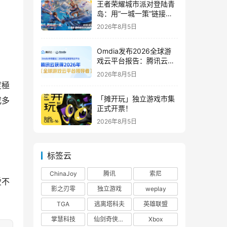
王者荣耀城市派对登陆青
岛：用“一城一策”链接海
洋场景，以双向奔赴带动
2026年8月5日
夏日文旅
Omdia发布2026全球游
戏云平台报告：腾讯云连
续两年入选“领导者”象限
2026年8月5日
度極
「摊开玩」独立游戏市集
成多
正式开票！
2026年8月5日
标签云
ChinaJoy
腾讯
索尼
愛不
影之刃零
独立游戏
weplay
TGA
逃离塔科夫
英雄联盟
掌慧科技
仙剑奇侠传四
Xbox