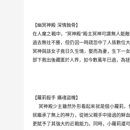
【幽冥神殿 深情蝕骨】
在人魔之戰中，“冥神殿”殿主冥神可謂無人能
過去無往不勝，但仍因一時疏忽中了人族數位
冥神與該女子竟日久生情，娶而為妻，生下一
部下救出後藏匿於人界，如今數萬年已過，為拯
【蘿莉殺手 攝魂盜魄】
    冥神殿少主雖然外形看起來就是個小蘿
就繼承了無上的神力，從她父親手中接過的鮮
更賦予了其強大的近戰能力。同時，小蘿莉還