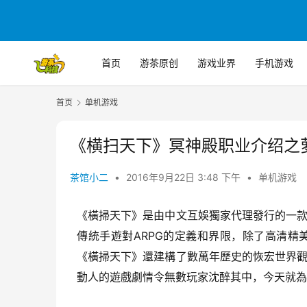
首页
游茶原创
游戏业界
手机游戏
首页
单机游戏
《横扫天下》冥神殿职业介绍之
茶馆小二
•
2016年9月22日 3:48 下午
•
单机游戏
《橫掃天下》是由中文互娛獨家代理發行的一
傳統手遊對ARPG的定義和界限，除了高清
《橫掃天下》還建構了數萬年歷史的恢宏世界
動人的遊戲劇情令無數玩家沈醉其中，今天就為